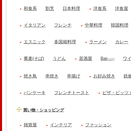
和食系
割烹
日本料理
洋食系
洋食屋
イタリアン
フレンチ
中華料理
韓国料理
エスニック
多国籍料理
ラーメン
カレー
蕎麦(そば)
うどん
居酒屋
Bar
ワ
(バー)
焼き鳥
串焼き
串揚げ
お好み焼き
鉄
パンケーキ
フレンチトースト
ピザ・ピッツ
買い物・ショッピング
雑貨屋
インテリア
ファッション