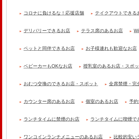
tomoru
土曜日限定ランチセット(12:00〜15:00)はじまりました！※数量限
コロナに負けるな！応援店舗
テイクアウトできる
ッコラサラダをそえて)手..
cheese & booze ost
デリバリーできるお店
テラス席のあるお店
W
【 平日限定ランチメニュー 】 ワンプレートランチ登場！！パスタや
ました！日替わりの..
ペットと同伴できるお店
お子様連れも歓迎なお店
京都九条ねぎ焼き専門店 ねぎ家 -時代家 旬-
【ランチ限定】鉄板炙りホルモン丼🔥本日も大人気！香ばしく炙った
だれ。とろりとした温泉卵..
ベビーカーもOKなお店
授乳室のあるお店・スポ
冷え性改善協会 ICITO
【 よもぎ蒸しやリラクゼーション専門の顧問契約 】 冷え性改善協会
おむつ交換のできるお店・スポット
全席禁煙・完
クゼーション店を専..
カウンター席のあるお店
個室のあるお店
予約
ランチタイムに禁煙のお店
ランチタイムに喫煙で
ワンコインランチメニューのあるお店
比較的安い