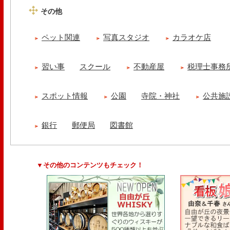
その他
ペット関連
写真スタジオ
カラオケ店
習い事
スクール
不動産屋
税理士事務
スポット情報
公園
寺院・神社
公共施
銀行
郵便局
図書館
▼その他のコンテンツもチェック！