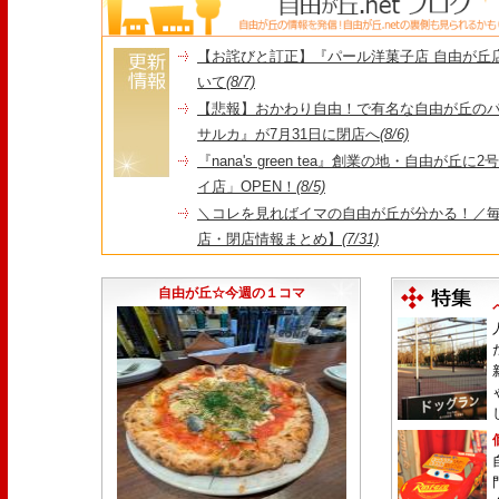
【お詫びと訂正】『パール洋菓子店 自由が丘
いて
(8/7)
【悲報】おかわり自由！で有名な自由が丘の
サルカ』が7月31日に閉店へ
(8/6)
『nana's green tea』創業の地・自由が丘
イ店」OPEN！
(8/5)
＼コレを見ればイマの自由が丘が分かる！／毎
店・閉店情報まとめ】
(7/31)
1日限定だった跡地に！家系×九州豚骨『かんむり
永久パス配布も！
(7/30)
自由が丘☆今週の１コマ