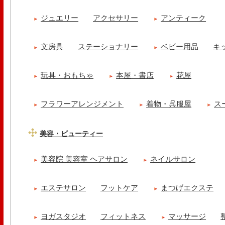
ジュエリー
アクセサリー
アンティーク
文房具
ステーショナリー
ベビー用品
キ
玩具・おもちゃ
本屋・書店
花屋
フラワーアレンジメント
着物・呉服屋
ス
美容・ビューティー
美容院 美容室 ヘアサロン
ネイルサロン
エステサロン
フットケア
まつげエクステ
ヨガスタジオ
フィットネス
マッサージ