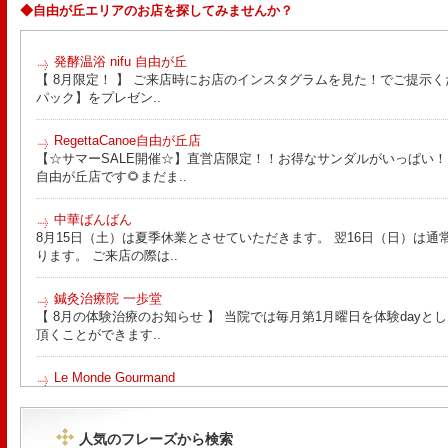
◆自由が丘エリアのお店を探してみませんか？
発酵温浴 nifu 自由が丘
【 8月限定！ 】 ご来店時にお店のインスタグラムを見た！でご提示く
パック】をプレゼン..
RegettaCanoe自由が丘店
【☆サマーSALE開催☆】直営店限定！！お得なサンダルがいっぱい！！ こん
自由が丘店です🌻まだま..
中華ばんばん
8月15日（土）は夏季休業とさせていただきます。 翌16日（日）は通
ります。 ご来店の際は..
鍼灸治療院 一歩堂
【 8月の体験治療のお知らせ 】 当院では毎月第1月曜日を体験day
頂くことができます..
Le Monde Gourmand
今年も南アルプス @sachiblueberryfarm から美味しいブルーベリーが
https://www.instagram.com/sachiblueberryfarm/
人気のフレーズから検索