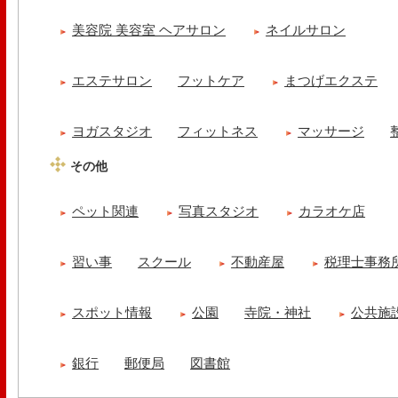
美容院 美容室 ヘアサロン
ネイルサロン
エステサロン
フットケア
まつげエクステ
ヨガスタジオ
フィットネス
マッサージ
その他
ペット関連
写真スタジオ
カラオケ店
習い事
スクール
不動産屋
税理士事務
スポット情報
公園
寺院・神社
公共施
銀行
郵便局
図書館