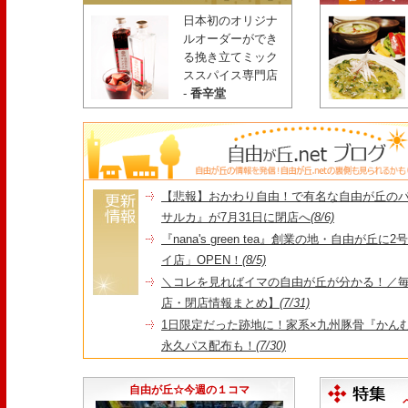
日本初のオリジナ
ルオーダーができ
る挽き立てミック
ススパイス専門店
-
香辛堂
【悲報】おかわり自由！で有名な自由が丘の
サルカ』が7月31日に閉店へ
(8/6)
『nana's green tea』創業の地・自由が丘
イ店」OPEN！
(8/5)
＼コレを見ればイマの自由が丘が分かる！／毎
店・閉店情報まとめ】
(7/31)
1日限定だった跡地に！家系×九州豚骨『かんむり
永久パス配布も！
(7/30)
【悲報】"Made in Tokyo"にこだわった『
由が丘店』が閉店
(7/29)
自由が丘☆今週の１コマ