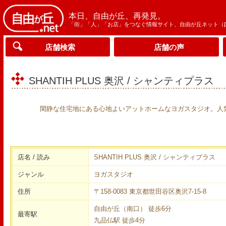
本日、自由が丘、再発見。
「街」「人」「お店」をつなぐ情報サイト、自由が丘ネット（
店舗検索
店舗の声
SHANTIH PLUS 奥沢 / シャンティプラス
閑静な住宅地にある心地よいアットホームなヨガスタジオ。人
店名 / 読み
SHANTIH PLUS 奥沢 / シャンティプラス
ジャンル
ヨガスタジオ
住所
〒158-0083 東京都世田谷区奥沢7-15-8
自由が丘（南口） 徒歩6分
最寄駅
九品仏駅 徒歩4分