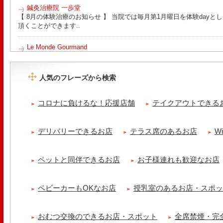
鍼灸治療院 一歩堂
【 8月の体験治療のお知らせ 】 当院では毎月第1月曜日を体験day
頂くことができます..
Le Monde Gourmand
今年も南アルプス @sachiblueberryfarm から美味しいブルーベリーが
https://www.instagram.com/sachiblueberryfarm/
人気のフレーズから検索
tomoru
土曜日限定ランチセット(12:00〜15:00)はじまりました！※数量限
コロナに負けるな！応援店舗
テイクアウトできる
ッコラサラダをそえて)手..
cheese & booze ost
デリバリーできるお店
テラス席のあるお店
W
【 平日限定ランチメニュー 】 ワンプレートランチ登場！！パスタや
ました！日替わりの..
ペットと同伴できるお店
お子様連れも歓迎なお店
京都九条ねぎ焼き専門店 ねぎ家 -時代家 旬-
【ランチ限定】鉄板炙りホルモン丼🔥本日も大人気！香ばしく炙った
だれ。とろりとした温泉卵..
ベビーカーもOKなお店
授乳室のあるお店・スポ
冷え性改善協会 ICITO
【 よもぎ蒸しやリラクゼーション専門の顧問契約 】 冷え性改善協会
おむつ交換のできるお店・スポット
全席禁煙・完
クゼーション店を専..