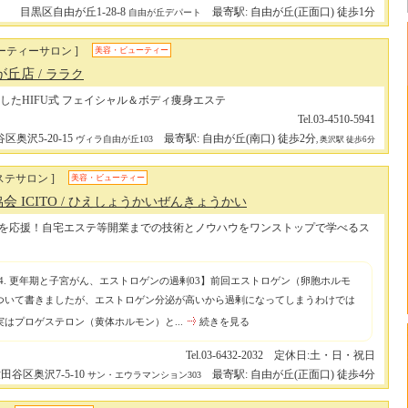
目黒区自由が丘1-28-8
最寄駅: 自由が丘(正面口) 徒歩1分
自由が丘デパート
ーティーサロン ]
美容・ビューティー
由が丘店
/ ララク
したHIFU式 フェイシャル＆ボディ痩身エステ
Tel.03-4510-5941
区奥沢5-20-15
最寄駅: 自由が丘(南口) 徒歩2分
ヴィラ自由が丘103
, 奥沢駅 徒歩6分
ステサロン ]
美容・ビューティー
 ICITO
/ ひえしょうかいぜんきょうかい
を応援！自宅エステ等開業までの技術とノウハウをワンストップで学べるス
p 04. 更年期と子宮がん、エストロゲンの過剰03】前回エストロゲン（卵胞ホルモ
ついて書きましたが、エストロゲン分泌が高いから過剰になってしまうわけでは
はプロゲステロン（黄体ホルモン）と...
続きを見る
Tel.03-6432-2032 定休日:土・日・祝日
田谷区奥沢7-5-10
最寄駅: 自由が丘(正面口) 徒歩4分
サン・エウラマンション303