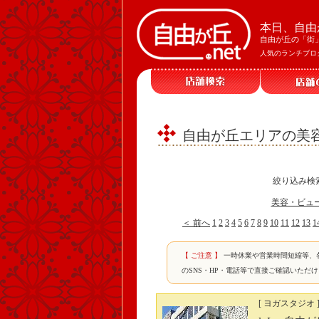
本日、自由
自由が丘の「街
人気のランチブロ
自由が丘エリアの美
絞り込み検
美容・ビュ
＜ 前へ
1
2
3
4
5
6
7
8
9
10
11
12
13
1
【 ご注意 】
一時休業や営業時間短縮等、
のSNS・HP・電話等で直接ご確認いただ
[ ヨガスタジオ 