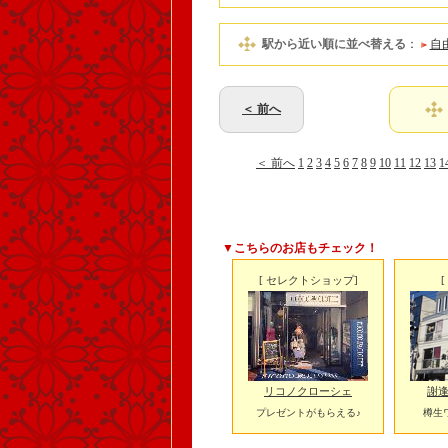
駅から近い順に並べ替える
：
自
＜ 前へ
＜ 前へ
1
2
3
4
5
6
7
8
9
10
11
12
13
1
▼こちらのお店もチェック！
[ セレクトショップ]
リコノクローシェ
謝逢
プレゼントがもらえる♪
樽生