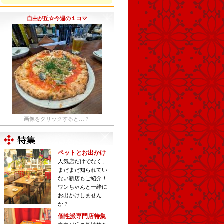
自由が丘☆今週の１コマ
画像をクリックすると…？
ペットとお出かけ
人気店だけでなく、
まだまだ知られてい
ない新店もご紹介！
ワンちゃんと一緒に
お出かけしません
か？
個性派専門店特集