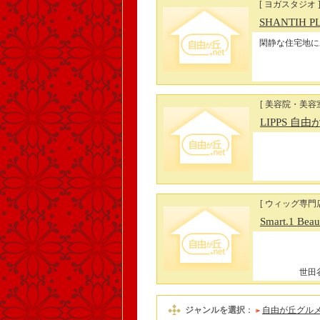
[ ヨガスタジオ 
SHANTIH 
閑静な住宅地に
[ 美容院・美容
LIPPS 自
[ ウィッグ専門店
Smart.1 Bea
世田谷
ジャンルを選択
：
自由が丘グル