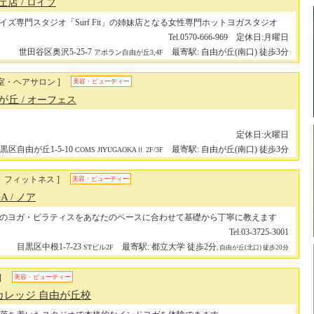
が丘店
/ ロイブ
イズ専門スタジオ「Surf Fit」の姉妹店となる女性専門ホットヨガスタジオ
Tel.0570-666-969 定休日:月曜日
世田谷区奥沢5-25-7
最寄駅: 自由が丘(南口) 徒歩3分
アポラン自由が丘3,4F
室・ヘアサロン ]
美容・ビューティー
由が丘
/ オーフェス
定休日:火曜日
黒区自由が丘1-5-10
最寄駅: 自由が丘(南口) 徒歩3分
COMS JIYUGAOKAⅡ 2F/3F
、フィットネス ]
美容・ビューティー
OA
/ ノア
のヨガ・ピラティスをあなたのペースに合わせて基礎から丁寧に教えます
Tel.03-3725-3001
目黒区中根1-7-23
最寄駅: 都立大学 徒歩2分
STビル2F
, 自由が丘(北口) 徒歩20分
]
美容・ビューティー
カレッジ 自由が丘校