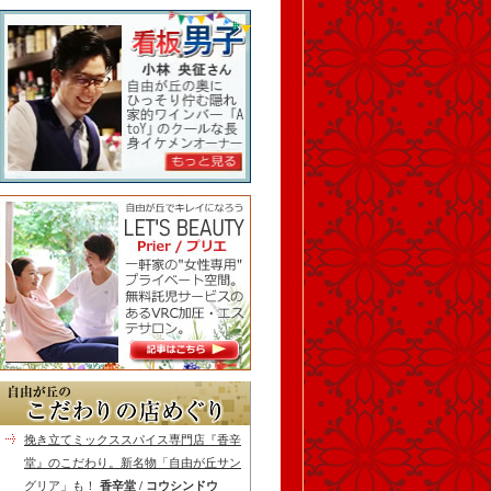
挽き立てミックススパイス専門店『香辛
堂』のこだわり。新名物「自由が丘サン
グリア」も！
香辛堂 / コウシンドウ