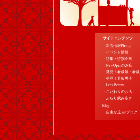
サイトコンテンツ
・新着情報Pickup
・イベント情報
・特集・特別企画
・NewOpenのお店
・発見！看板娘・看板
・発見！看板男子
・Let's Beauty
・こだわりのお店
・ぶらり飲み歩き
Blog
・自由が丘.netブログ