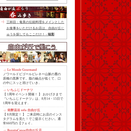
三杯目：奄美の伝統料理をメインとした
お食事をいただけるお店は、自由が丘じ
ゅうを探してもここだけ！ -
味彩
Le Monde Gourmand
ノワールドビゴールピレネー山脈の麓の
原種の黒豚です。脂の融点が低くて、口
の中にスッと溶けていき..
いちふじドーナツ
【 1周年イベント開催！ 】 おかげさまで
『いちふじドーナツ』は、8月14・15日で
1周年を迎えます..
発酵温浴 nifu 自由が丘
【 8月限定！ 】 ご来店時にお店のインス
タグラムを見た！でご提示ください。通
常660円の【フェイ..
RegettaCanoe自由が丘店