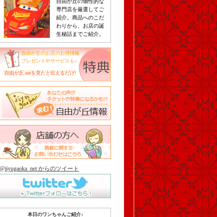
自由が丘の個性的な
専門店を厳選してご
紹介。商品へのこだ
わりから、お店の誕
生秘話までご紹介。
自由が丘のお店のお得情報
プレゼントやサービスも♪
自由が丘.netを見たと伝えるだけ!
@jiyugaoka_net からのツイート
本日のワンちゃんご紹介♪