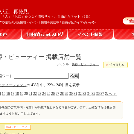
が丘、再発見。
」「人」「お店」をつなぐ情報サイト、自由が丘ネット（β版）
グや最新のお店情報・イベント情報を発信中！自由が丘のイマがわかる♪
容・ビューティー 掲載店舗一覧
ジャンル：
美容・ビューティー
並べ替える
索ワード
ーティージャンル
の 438件中、229～240件目を表示
4
15
16
17
18
19
20
21
22
23
24
25
26
27
28
29
30
31
32
33
34
35
36
37
次へ ＞
各店舗の営業時間・定休日が掲載情報と異なる場合がございます。正確な情報は各店舗
けますようお願い申し上げます。
]
美容・ビューティー