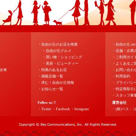
・自由が丘のお店を検索
・自由が丘.ne
・自由が丘グルメ
・店舗・企業
・買い物・ショッピング
・ご利用ガイ
・美容・ビューティー
・よくあるご
女将
・特典のあるお店
・お問い合わ
・掲載店舗一覧
・利用規約
・求む！自由が丘情報
・プライバシ
・お知らせ一覧
・特定商取引
・スタッフ募
Follow us !!
運営会社
・Twitter
・Facebook
・Instagram
・(株)ベス・