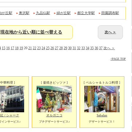
由が丘駅
奥沢駅
九品仏駅
緑が丘駅
都立大学駅
田園調布駅
現在地から近い順に並べ替える
次へ ＞
4
15
16
17
18
19
20
21
22
23
24
25
26
27
28
29
30
31
32
33
34
35
36
37
次へ ＞
↑PAGE TOP
[ 中華料理 ]
[ 釜焼きピッツァ ]
[ ペルシャ＆トルコ料理 ]
紅 / シャーク
オルガニコ
Sabalan
ワインサービス♪
プチデザートサービス♪
デザートサービス！