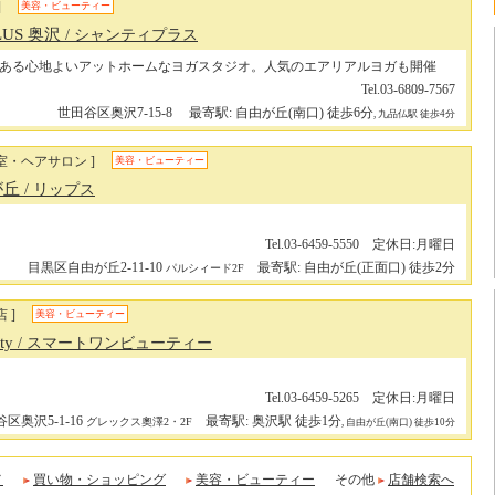
]
美容・ビューティー
PLUS 奥沢
/ シャンティプラス
ある心地よいアットホームなヨガスタジオ。人気のエアリアルヨガも開催
Tel.03-6809-7567
世田谷区奥沢7-15-8
最寄駅: 自由が丘(南口) 徒歩6分
, 九品仏駅 徒歩4分
室・ヘアサロン ]
美容・ビューティー
由が丘
/ リップス
Tel.03-6459-5550 定休日:月曜日
目黒区自由が丘2-11-10
最寄駅: 自由が丘(正面口) 徒歩2分
パルシィード2F
 ]
美容・ビューティー
uty
/ スマートワンビューティー
Tel.03-6459-5265 定休日:月曜日
区奥沢5-1-16
最寄駅: 奥沢駅 徒歩1分
グレックス奧澤2・2F
, 自由が丘(南口) 徒歩10分
メ
買い物・ショッピング
美容・ビューティー
その他
店舗検索へ