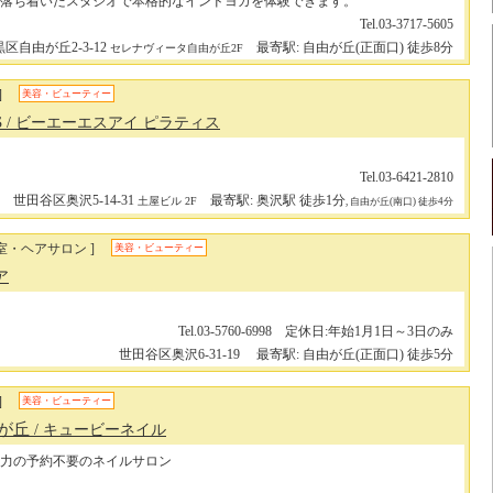
落ち着いたスタジオで本格的なインドヨガを体験できます。
Tel.03-3717-5605
区自由が丘2-3-12
最寄駅: 自由が丘(正面口) 徒歩8分
セレナヴィータ自由が丘2F
]
美容・ビューティー
S
/ ビーエーエスアイ ピラティス
Tel.03-6421-2810
世田谷区奥沢5-14-31
最寄駅: 奥沢駅 徒歩1分
土屋ビル 2F
, 自由が丘(南口) 徒歩4分
室・ヘアサロン ]
美容・ビューティー
ア
Tel.03-5760-6998 定休日:年始1月1日～3日のみ
世田谷区奥沢6-31-19
最寄駅: 自由が丘(正面口) 徒歩5分
]
美容・ビューティー
由が丘
/ キュービーネイル
力の予約不要のネイルサロン