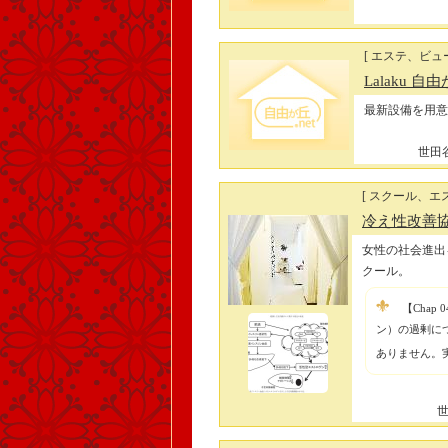
[ エステ、ビュ
Lalaku 自
最新設備を用意
世田谷
[ スクール、エ
冷え性改善協会
女性の社会進出
クール。
【Cha
ン）の過剰に
ありません。実
世