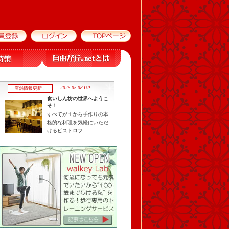
2025.05.08 UP
店舗情報更新！
食いしん坊の世界へようこ
そ！
すべてが１から手作りの本
格的な料理を気軽にいただ
けるビストロフ..