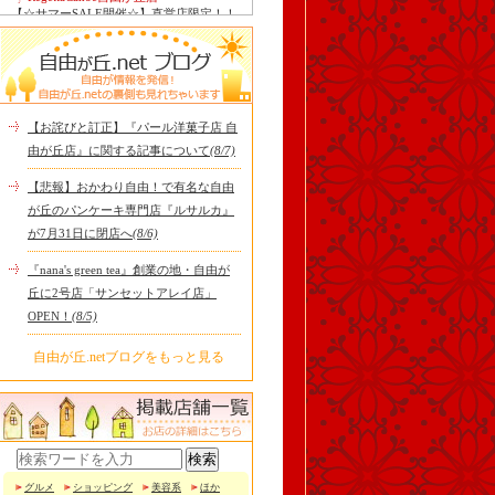
【☆サマーSALE開催☆】直営店限定！！
お得なサンダルがいっぱい！！ こんにち
は！！RegettaCanoe自..
中華ばんばん
8月15日（土）は夏季休業とさせていただ
きます。 翌16日（日）は通常通り定休日
ですので、2連休となり..
【お詫びと訂正】『パール洋菓子店 自
tomoru
由が丘店』に関する記事について
(8/7)
土曜日限定ランチセット(12:00〜15:00)は
じまりました！※数量限定その日のおす
【悲報】おかわり自由！で有名な自由
すめサンドイッチ(ルッ..
が丘のパンケーキ専門店『ルサルカ』
冷え性改善協会 ICITO
が7月31日に閉店へ
(8/6)
【 よもぎ蒸しやリラクゼーション専門の
顧問契約 】 冷え性改善協会は、小規模の
『nana's green tea』創業の地・自由が
エステサロン、リ..
丘に2号店「サンセットアレイ店」
OPEN！
(8/5)
自由が丘.netブログをもっと見る
グルメ
ショッピング
美容系
ほか