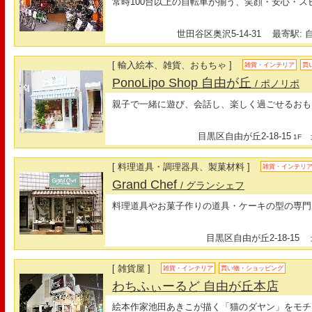
常時100台以上の自転車が揃う、笑顔・安心・ス
世田谷区奥沢5-14-31
最寄駅: 自
[ 輸入絵本、雑貨、おもちゃ ]
雑貨・インテリア
買
PonoLipo Shop 自由が丘
/ ポノリポ
親子で一緒に遊び、会話し、楽しく過ごせるおも
目黒区自由が丘2-18-15
最
1F
[ 料理道具・調理器具、製菓材料 ]
雑貨・インテリ
Grand Chef
/ グランシェフ
料理道具やお菓子作りの道具・ケーキの型の専門
目黒区自由が丘2-18-15
最
[ 雑貨屋 ]
雑貨・インテリア
買い物・ショッピング
わちふぃーるど 自由が丘本店
絵本作家池田あきこが描く「猫のダヤン」をモチ