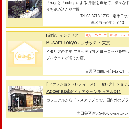
「nu」と「cafe」による 洋服を直せて、様々な
りを詰め込んだ空間
Tel.
03-3718-1736
定休日:お
目黒区自由が丘3-7-10
最
[ 雑貨、インテリア ]
雑貨・インテリア
買い物・ショッ
Busatti Tokyo
/ ブサッティ 東京
イタリアの老舗 ブサッティ社とヨーロッパを中
ブルウエアが揃うお店。
目黒区自由が丘1-17-14
最
[ ファッション（レディース）、セレクトショップ
Accentual344
/ アクセンチュアル344
カジュアルからドレスアップまで、国内外のブラ
世田谷区奥沢5-40-6
ONEHALF 1F