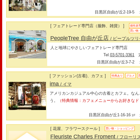
目黒区自由が丘2-19-5
最
[ フェアトレード専門店（服飾、雑貨） ]
個性派
買い物
PeopleTree 自由が丘店
/ ピープルツリ
人と地球にやさしいフェアトレード専門店
Tel.
03-5701-3361
定
目黒区自由が丘3-7-2
最
[ ファッション(古着)、カフェ ]
特典あり
グルメ
ima
/ イマ
アメリカンカジュアル中心の古着とカフェ。なん
う。
（特典情報：カフェメニューからお好きなド
目黒区自由が丘1-16-16
最
1F
[ 花屋、フラワースクール ]
買い物・ショッピング
Fleuriste Charles Froment
/ フローリ