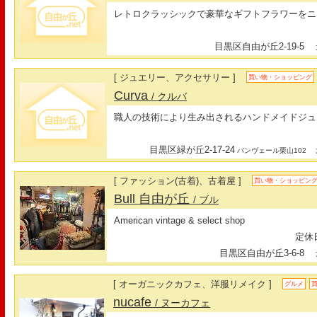
レトロクラッシックで豪華なギフトフラワーをニ
目黒区自由が丘2-19-5
最
[ ジュエリー、アクセサリー ]
買い物・ショッピング
Curva
/ クルバ
職人の技術により生み出されるハンドメイドジュ
目黒区緑が丘2-17-24
最
バンヴェール栗山102
[ ファッション(古着)、古着屋 ]
買い物・ショッピン
Bull 自由が丘
/ ブル
American vintage & select shop
定休日
目黒区自由が丘3-6-8
最
[ オーガニックカフェ、洋服リメイク ]
グルメ
nucafe
/ ヌーカフェ