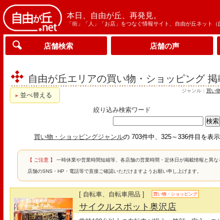
本日、自由が丘、再発見。
「街」「人」「お店」をつなぐ情報サイト、自由が丘ネット（
店舗検索
店舗の声
自由が丘エリアの買い物・ショッピング 掲
ジャンル：
買い
並べ替える
絞り込み検索ワード
買い物・ショッピングジャンル
の 703件中、325～336件目を
【 ご注意 】
一時休業や営業時間短縮等、各店舗の営業時間・定休日が掲載情報と異な
店舗のSNS・HP・電話等で直接ご確認いただけますようお願い申し上げます。
[ 自転車、自転車用品 ]
買い物・ショッピング
サイクルスポット奥沢店