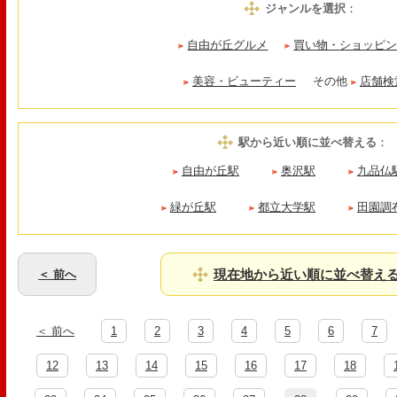
ジャンルを選択
：
自由が丘グルメ
買い物・ショッピ
美容・ビューティー
その他
店舗検
駅から近い順に並べ替える
：
自由が丘駅
奥沢駅
九品仏
緑が丘駅
都立大学駅
田園調
現在地から近い順に並べ替え
＜ 前へ
＜ 前へ
1
2
3
4
5
6
7
12
13
14
15
16
17
18