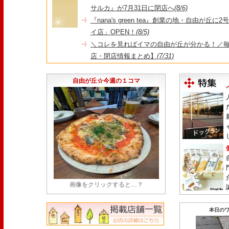
サルカ』が7月31日に閉店へ
(8/6)
『nana's green tea』創業の地・自由が丘
イ店」OPEN！
(8/5)
＼コレを見ればイマの自由が丘が分かる！／毎
店・閉店情報まとめ】
(7/31)
1日限定だった跡地に！家系×九州豚骨『かんむり
永久パス配布も！
(7/30)
自由が丘☆今週の１コマ
画像をクリックすると…？
本日のワ