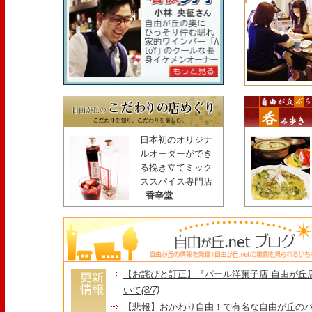
日本初のオリジナ
ルオーダーができ
る挽き立てミック
ススパイス専門店
-
香辛堂
【お詫びと訂正】『パール洋菓子店 自由が丘
いて
(8/7)
【悲報】おかわり自由！で有名な自由が丘の