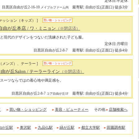
定休日:不定休
目黒区自由が丘2-16-10
最寄駅: 自由が丘(正面口) 徒歩3分
メイプルファーム内
ァッション（キッズ） ]
買い物・ショッピング
on 自由が丘本店
/ ワ・ミニョン
（※閉店済）
と現代のデザインをつないだ洗練された子ども服。
定休日:月曜日
目黒区自由が丘2-8-7
最寄駅: 自由が丘(正面口) 徒歩4分
（メンズ）、テーラー ]
買い物・ショッピング
e 自由が丘Salon
/ テーラーライン
（※閉店済）
スーツならではの着心地や満足感を。
目黒区自由が丘2-8-7
最寄駅: 自由が丘(正面口) 徒歩4分
コア自由が丘1F
メ
買い物・ショッピング
美容・ビューティー
その他
店舗検索へ
由が丘駅
奥沢駅
九品仏駅
緑が丘駅
都立大学駅
田園調布駅