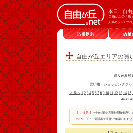
本日、自由
自由が丘の「街
人気のランチブロ
自由が丘エリアの買
絞り込み検
買い物・ショッピングジャ
＜ 前へ
1
2
3
4
5
6
7
8
9
10
11
12
13
14
15
44
45
4
【 ご注意 】
一時休業や営業時間短縮等、
のSNS・HP・電話等で直接ご確認いただ
[ ファッショ