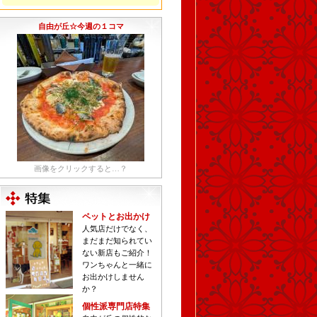
自由が丘☆今週の１コマ
画像をクリックすると…？
ペットとお出かけ
人気店だけでなく、
まだまだ知られてい
ない新店もご紹介！
ワンちゃんと一緒に
お出かけしません
か？
個性派専門店特集