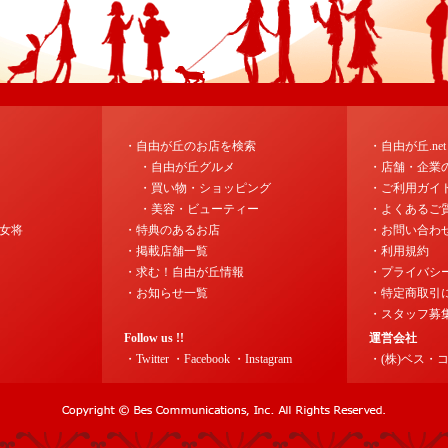
・自由が丘のお店を検索
・自由が丘.ne
・自由が丘グルメ
・店舗・企業
・買い物・ショッピング
・ご利用ガイ
・美容・ビューティー
・よくあるご
女将
・特典のあるお店
・お問い合わ
・掲載店舗一覧
・利用規約
・求む！自由が丘情報
・プライバシ
・お知らせ一覧
・特定商取引
・スタッフ募
Follow us !!
運営会社
・Twitter
・Facebook
・Instagram
・(株)ベス・