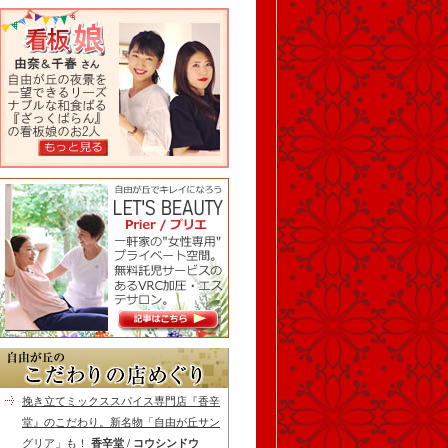
挽き立てミックススパイス専門店『香辛
堂』のこだわり。新名物「自由が丘サン
グリア」も！
香辛堂 / コウシンドウ