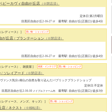
 ベビーカヴィ自由が丘店
（※閉店済）
定休日:第2月曜日
目黒区自由が丘2-16-27
最寄駅: 自由が丘(正面口) 徒歩4分
1F
（レディース） ]
買い物・ショッピング
on自由が丘店
/ プランテーション
（※閉店済）
目黒区自由が丘2-16-27
最寄駅: 自由が丘(正面口) 徒歩4分
1F
（レディース）、雑貨屋 ]
雑貨・インテリア
買い物・ショッピング
O
/ ソレイアード
（※閉店済）
ヴァンス気分♪南仏の自然を取り込んだパブリックブランドショップ
定休日:不定休
目黒区自由が丘2-16-10
最寄駅: 自由が丘(正面口) 徒歩3分
メイプルファーム内
ン（レディース、メンズ、キッズ） ]
買い物・ショッピング
が丘店
/ ネクスト
（※移転済）