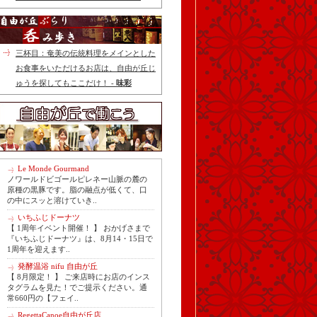
三杯目：奄美の伝統料理をメインとした
お食事をいただけるお店は、自由が丘じ
ゅうを探してもここだけ！ -
味彩
Le Monde Gourmand
ノワールドビゴールピレネー山脈の麓の
原種の黒豚です。脂の融点が低くて、口
の中にスッと溶けていき..
いちふじドーナツ
【 1周年イベント開催！ 】 おかげさまで
『いちふじドーナツ』は、8月14・15日で
1周年を迎えます..
発酵温浴 nifu 自由が丘
【 8月限定！ 】 ご来店時にお店のインス
タグラムを見た！でご提示ください。通
常660円の【フェイ..
RegettaCanoe自由が丘店