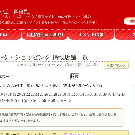
が丘、再発見。
」「人」「お店」をつなぐ情報サイト、自由が丘ネット（β版）
グや最新のお店情報・イベント情報を発信中！自由が丘のイマがわかる♪
い物・ショッピング 掲載店舗一覧
ジャンル：
買い物・ショッピング
（自由が丘駅から近い順）
並べ替える
索ワード
ンル
の 703件中、613～624件目を表示 （自由が丘駅から近い順）
16
17
18
19
20
21
22
23
24
25
26
27
28
29
30
31
32
33
34
35
36
37
38
39
40
41
42
43
6
47
48
49
50
51
52
53
54
55
56
57
58
59
次へ ＞
各店舗の営業時間・定休日が掲載情報と異なる場合がございます。正確な情報は各店舗
けますようお願い申し上げます。
ン（レディース）、セレクトショップ ]
買い物・ショッピング