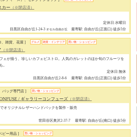
オスカー
（※閉店済）
定休日:水曜日
目黒区自由が丘1-24-3
最寄駅: 自由が丘(正面口) 徒歩5分
オセル自由が丘
ロ、雑貨、花屋 ]
グルメ
雑貨・インテリア
買い物・ショッピング
ア
（※閉店済）
フェが揃う、珍しいカフェビストロ。人気のガレットのほか旬のフルーツを
も。
定休日:無休
目黒区自由が丘2-8-6
最寄駅: 自由が丘(正面口) 徒歩5分
、バッグ専門店 ]
買い物・ショッピング
CONFUSE
/ ギャラリーコンフューズ
（※閉店済）
でオリジナルレザーハンドバックを製作・販売
世田谷区奥沢2-37-7
最寄駅: 自由が丘(南口) 徒歩5分
ベビー用品 ]
買い物・ショッピング