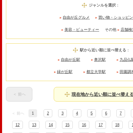
ジャンルを選択
：
自由が丘グルメ
買い物・ショッピ
美容・ビューティー
その他
店舗検
駅から近い順に並べ替える
：
自由が丘駅
奥沢駅
九品仏
緑が丘駅
都立大学駅
田園調
現在地から近い順に並べ替え
＜ 前へ
＜ 前へ
1
2
3
4
5
6
7
12
13
14
15
16
17
18