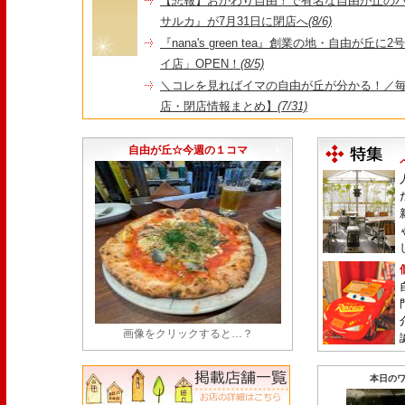
【悲報】おかわり自由！で有名な自由が丘の
サルカ』が7月31日に閉店へ
(8/6)
『nana's green tea』創業の地・自由が丘
イ店」OPEN！
(8/5)
＼コレを見ればイマの自由が丘が分かる！／毎
店・閉店情報まとめ】
(7/31)
1日限定だった跡地に！家系×九州豚骨『かんむり
永久パス配布も！
(7/30)
自由が丘☆今週の１コマ
画像をクリックすると…？
本日のワ