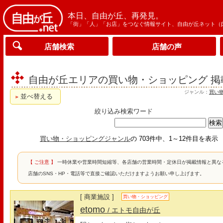
本日、自由が丘、再発見。
「街」「人」「お店」をつなぐ情報サイト、自由が丘ネット（
店舗検索
店舗の声
自由が丘エリアの買い物・ショッピング 掲
ジャンル：
買い
並べ替える
絞り込み検索ワード
買い物・ショッピングジャンル
の 703件中、1～12件目を表
【 ご注意 】
一時休業や営業時間短縮等、各店舗の営業時間・定休日が掲載情報と異な
店舗のSNS・HP・電話等で直接ご確認いただけますようお願い申し上げます。
[ 商業施設 ]
買い物・ショッピング
etomo
/ エトモ自由が丘