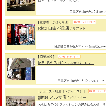
駅と、もっと 街と、もっと。
目黒区自由が丘1-9-8
自由が
[ 靴修理、かばん修理 ]
買い物・ショッピング
Riat! 自由が丘店
/ リアット
目黒区自由が丘1-11-6
YG自由が丘ビル1F
[ 商業施設 ]
買い物・ショッピング
MELSA Part2
/ メルサ パートツー
目黒区自由が丘1-8-19
メルサパート2
[ シューズ・靴屋（レディース） ]
買い物・ショッ
glitter メルサ店
/ グリッター
あらゆる年代やファッションの好みに合わせ、リ