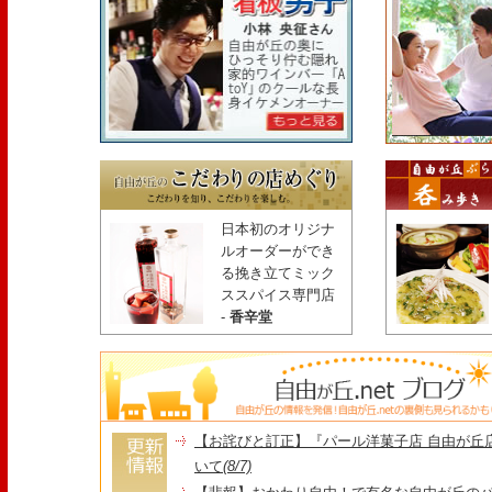
日本初のオリジナ
ルオーダーができ
る挽き立てミック
ススパイス専門店
-
香辛堂
【お詫びと訂正】『パール洋菓子店 自由が丘
いて
(8/7)