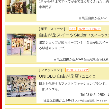
1Ｆから4Ｆまですべてが傘で埋め尽くされた、約
傘専門店
目黒区自由が丘1-9-1
[ 菓子、スイーツ ]
グルメ
買い物・ショッピング
自由が丘スイーツStation
/ スイーツ
限定ショップが続々オープン！「自由が丘スイー
る駅構内ショップ。
目黒区自由が丘1-9-8
自由が丘駅 南口改札横
[ ファッション ]
買い物・ショッピング
UNIQLO 自由が丘店
/ ユニクロ
日本を代表するファストファッションブランド。
一部メンズも。
Tel.
03-6421-2650
定
目黒区自由が丘1-8-21
メルサ自由が丘店パート1 1F