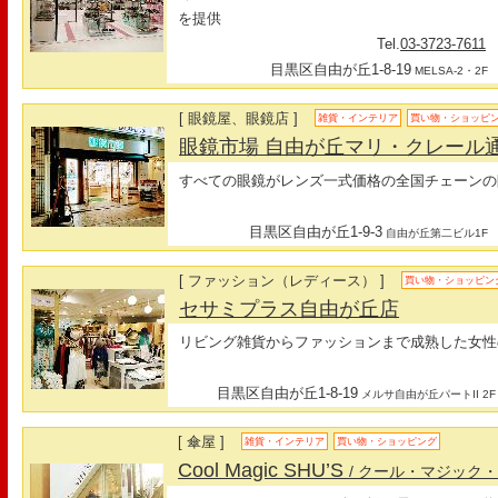
を提供
Tel.
03-3723-7611
目黒区自由が丘1-8-19
MELSA-2・2F
[ 眼鏡屋、眼鏡店 ]
雑貨・インテリア
買い物・ショッピ
眼鏡市場 自由が丘マリ・クレール
すべての眼鏡がレンズ一式価格の全国チェーンの
目黒区自由が丘1-9-3
自由が丘第二ビル1F
[ ファッション（レディース） ]
買い物・ショッピン
セサミプラス自由が丘店
リビング雑貨からファッションまで成熟した女性
目黒区自由が丘1-8-19
メルサ自由が丘パートII 2F
[ 傘屋 ]
雑貨・インテリア
買い物・ショッピング
Cool Magic SHU’S
/ クール・マジック