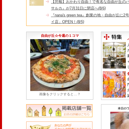
【悲報】おかわり自由！で有名な自由が丘の
サルカ』が7月31日に閉店へ
(8/6)
『nana's green tea』創業の地・自由が丘
イ店」OPEN！
(8/5)
＼コレを見ればイマの自由が丘が分かる！／毎
店・閉店情報まとめ】
(7/31)
自由が丘☆今週の１コマ
画像をクリックすると…？
本日のワ