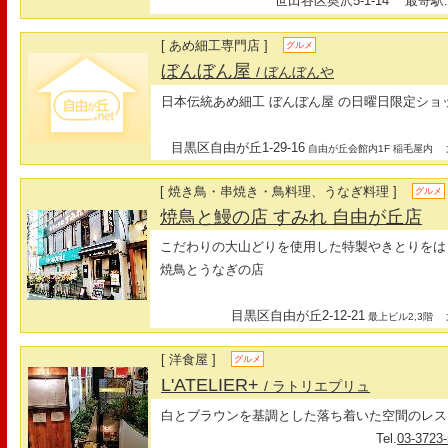
世田谷区奥沢5-1-14
最寄駅:
[ あめ細工専門店 ]
グルメ
ぼんぼん屋
/ ぼんぼんや
日本伝統あめ細工 ぼんぼん屋 の日曜日限定ショ
目黒区自由が丘1-29-16
最
自由が丘会館内1F 稲毛屋内
[ 焼き鳥・串焼き・鳥料理、うなぎ料理 ]
グルメ
焼鳥と鰻の店 すみれ 自由が丘店
こだわりの大山どりを使用した特製やきとりをは
焼鳥とうなぎの店
目黒区自由が丘2-12-21
最
最上ビル2,3階
[ 洋食屋 ]
グルメ
L'ATELIER+
/ ラトリエプリュ
白とブラウンを基調とした落ち着いた空間のレス
Tel.
03-3723