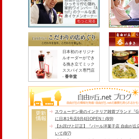
日本初のオリジナ
ルオーダーができ
る挽き立てミック
ススパイス専門店
-
香辛堂
スウェーデン発のインテリア雑貨ブランド『GR
に日本1号店9月4日OPEN！
(8/9)
【お詫びと訂正】『パール洋菓子店 自由が丘
いて
(8/7)