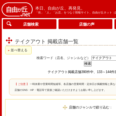
本日、自由が丘、再発見。
「街」「人」「お店」をつなぐ情報サイト、自由が丘ネット（
店舗検索
店舗の声
テイクアウト 掲載店舗一覧
並べ替える
検索ワード（店名、ジャンルなど）
テイクアウト掲載店舗390件中、133～144
【 ご注意 】
一時休業や営業時間短縮等、各店舗の営業時間・定休日が掲載情報と異な
店舗のSNS・HP・電話等で直接ご確認いただけますようお願い申し上げます。
店舗のジャンルで絞り込む
：