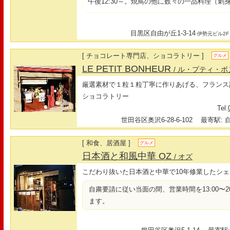
午後12:30～。焼鳥の他に数々の一品料理（
目黒区自由が丘1-3-14
伊勢元ビル2F
[ チョコレート専門店、ショコラトリー ]
グルメ
LE PETIT BONHEUR
/ ル・プティ・
厳選素材で１粒１粒丁寧に作りあげる、フランス
ショコラトリー
Tel.
世田谷区奥沢6-28-6-102
最寄駅: 自
[ 和食、居酒屋 ]
グルメ
日本酒と和風中華 OZ
/ オズ
こだわり抜いた日本酒と中華で10年修業したシ
自粛要請に従い当面の間、営業時間を13:00〜20:0
ます。