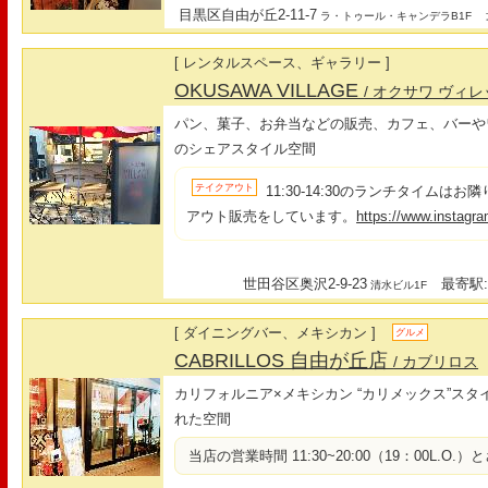
目黒区自由が丘2-11-7
最
ラ・トゥール・キャンデラB1F
[ レンタルスペース、ギャラリー ]
OKUSAWA VILLAGE
/ オクサワ ヴィ
パン、菓子、お弁当などの販売、カフェ、バーや
のシェアスタイル空間
テイクアウト
11:30-14:30のランチタイムは
アウト販売をしています。
https://www.instagr
世田谷区奥沢2-9-23
最寄駅:
清水ビル1F
[ ダイニングバー、メキシカン ]
グルメ
CABRILLOS 自由が丘店
/ カブリロス
カリフォルニア×メキシカン “カリメックス”ス
れた空間
当店の営業時間 11:30~20:00（19：00L.O