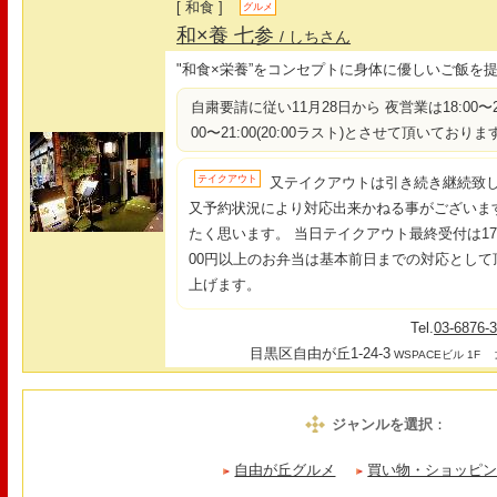
[ 和食 ]
グルメ
和×養 七参
/ しちさん
"和食×栄養”をコンセプトに身体に優しいご飯を
自粛要請に従い11月28日から 夜営業は18:00〜22:
00〜21:00(20:00ラスト)とさせて頂いておりま
テイクアウト
又テイクアウトは引き続き継続致
又予約状況により対応出来かねる事がございま
たく思います。 当日テイクアウト最終受付は17:
00円以上のお弁当は基本前日までの対応として
上げます。
Tel.
03-6876-
目黒区自由が丘1-24-3
最
WSPACEビル 1F
ジャンルを選択
：
自由が丘グルメ
買い物・ショッピ