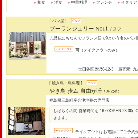
和食
洋食
中華料理
フレンチ
イタリア
[ パン屋 ]
グルメ
ブーランジェリー Neuf.
/ ヌフ
九品仏にちなんでフランス語で9という名のパン
テイクアウト
可（テイクアウトのみ）
世田谷区奥沢6-12-3
最寄駅: 九
[ 焼き鳥・鳥料理 ]
グルメ
やき鳥 歩ム 自由が丘
/ あゆむ
福島県三島町産会津地鶏の専門店
しばらくの間 営業時間を 16:00OPEN 23:00(L
きます。
テイクアウト
テイクアウトはお電話にてご予約