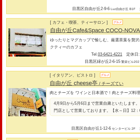
目黒区自由が丘2-9-6
最
Luz自由が丘 B1F
[ カフェ・喫茶、ティーサロン ]
グルメ
自由が丘Cafe&Space COCO-NOV
ゆったりとマグカップで愉しむ、厳選茶葉を贅沢
クティーのカフェ
Tel.
03-6421-4221
定休日:
目黒区緑が丘2-6-15
繁栄ビル202
[ イタリアン、ビストロ ]
グルメ
自由が丘 cheese亭
/ チーズてい
肉とチーズを ワインと日本酒で！肉とチーズ料
4月9日から5月6日まで営業自粛といたします
門店として営業しております。【水～日】12：00～
目黒区自由が丘1-12-6
最
センタービル 2F