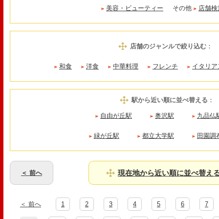
美容・ビューティー
その他
店舗検
店舗のジャンルで絞り込む
：
和食
洋食
中華料理
フレンチ
イタリア
駅から近い順に並べ替える
：
自由が丘駅
奥沢駅
九品仏
緑が丘駅
都立大学駅
田園調
現在地から近い順に並べ替え
＜ 前へ
＜ 前へ
1
2
3
4
5
6
7