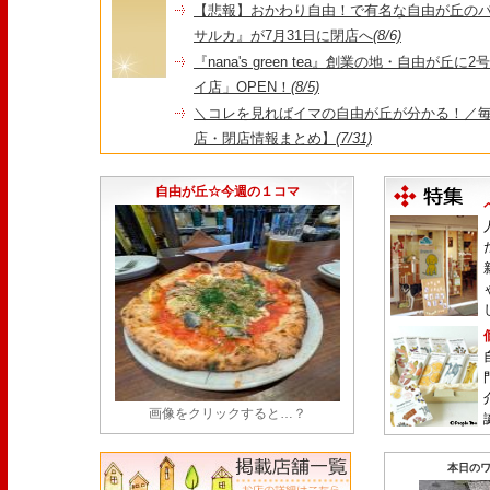
【悲報】おかわり自由！で有名な自由が丘の
サルカ』が7月31日に閉店へ
(8/6)
『nana's green tea』創業の地・自由が丘
イ店」OPEN！
(8/5)
＼コレを見ればイマの自由が丘が分かる！／毎
店・閉店情報まとめ】
(7/31)
1日限定だった跡地に！家系×九州豚骨『かんむり
永久パス配布も！
(7/30)
自由が丘☆今週の１コマ
画像をクリックすると…？
本日のワ