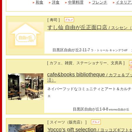
和食
洋食
中華料理
フレンチ
イタリア
[ 寿司 ]
グルメ
すし仙 自由が丘正面口店
/ スシセン
目黒区自由が丘2-11-7
最
ラ・トゥール キャンデラ4F
[ カフェ、雑貨、ステーショナリー、文房具 ]
cafe&books bibliotheque
/ カフェ＆ブ
済）
ネイバーフッドなコミュニティとアート＆カルチ
ェ
目黒区自由が丘1-9-8
etomo自由が丘
[ スイーツ（販売店） ]
グルメ
Yocco’s gift selection
/ ヨッコズギフト