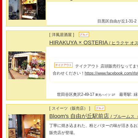
目黒区自由が丘1-31-2
[ 洋風居酒屋 ]
グルメ
HIRAKUYA × OSTERIA
/ ヒラクヤ オ
テイクアウト
テイクアウト 店頭販売行なってま
合わせください！
https://www.facebook.com/rl
世田谷区奥沢2-49-17
最寄駅: 緑
東光ハイツ 1F
[ スイーツ（販売店） ]
グルメ
Bloom's 自由が丘駅前店
/ ブルームス
丁寧に焼き込まれた、粉とバターの味が活きるお
販売店が登場。