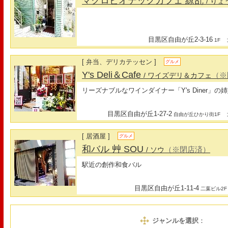
マクロビオテックカフェ 繚乱
/ り
目黒区自由が丘2-3-16
最
1F
[ 弁当、デリカテッセン ]
グルメ
Y's Deli＆Cafe
（※
/ ワイズデリ＆カフェ
リーズナブルなワインダイナー「Y's Diner」の
目黒区自由が丘1-27-2
最
自由が丘ひかり街1F
[ 居酒屋 ]
グルメ
和バル 艸 SOU
（※閉店済）
/ ソウ
駅近の創作和食バル
目黒区自由が丘1-11-4
二葉ビル2F
ジャンルを選択
：