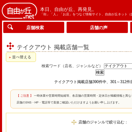
本日、自由が丘、再発見。
「街」「人」「お店」をつなぐ情報サイト、自由が丘ネット（
店舗検索
店舗の声
テイクアウト 掲載店舗一覧
並べ替える
検索ワード（店名、ジャンルなど）
テイクアウト掲載店舗390件中、301～312
【 ご注意 】
一時休業や営業時間短縮等、各店舗の営業時間・定休日が掲載情報と異な
店舗のSNS・HP・電話等で直接ご確認いただけますようお願い申し上げます。
店舗のジャンルで絞り込む
：