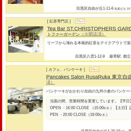
目黒区自由が丘1-11-6
丸栄ビル 1F
[ 紅茶専門店 ]
グルメ
Tea Bar ST.CHRISTOPHERS GA
（※閉店済）
トファーガーデン
リーフから淹れる本格的紅茶をテイクアウトで楽
目黒区八雲1-12-9
最寄駅: 都立
[ カフェ、パンケーキ ]
グルメ
Pancakes Salon RusaRuka 東
済）
パンケーキがおかわり自由の九州小倉のパンケー
当面の間、営業時間を変更しています。【平日】店
OPEN ・16:00 CLOSE （15:00o.s.）【土
PEN ・20:00 CLOSE（19:00o.s.）