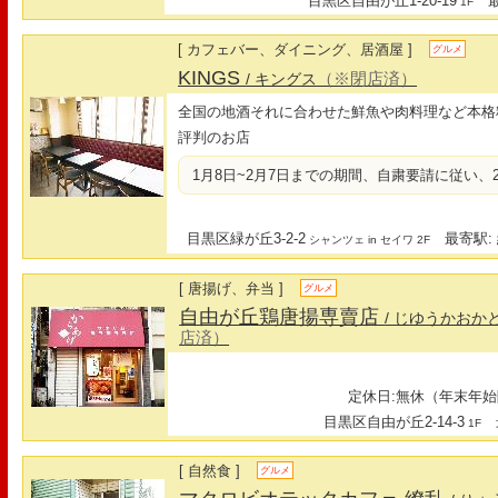
目黒区自由が丘1-20-19
最寄
1F
[ カフェバー、ダイニング、居酒屋 ]
グルメ
KINGS
（※閉店済）
/ キングス
全国の地酒それに合わせた鮮魚や肉料理など本格
評判のお店
1月8日~2月7日までの期間、自粛要請に従い、2
目黒区緑が丘3-2-2
最寄駅: 
シャンツェ in セイワ 2F
[ 唐揚げ、弁当 ]
グルメ
自由が丘鶏唐揚専賣店
/ じゆうかお
店済）
定休日:無休（年末年始
目黒区自由が丘2-14-3
最
1F
[ 自然食 ]
グルメ