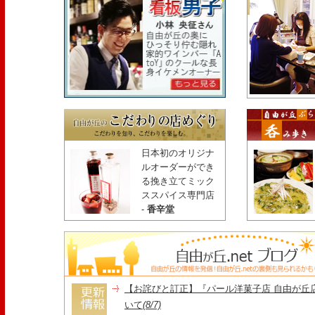
日本初のオリジナ
ルオーダーができ
る挽き立てミック
ススパイス専門店
-
香辛堂
【お詫びと訂正】『パール洋菓子店 自由が丘
いて
(8/7)