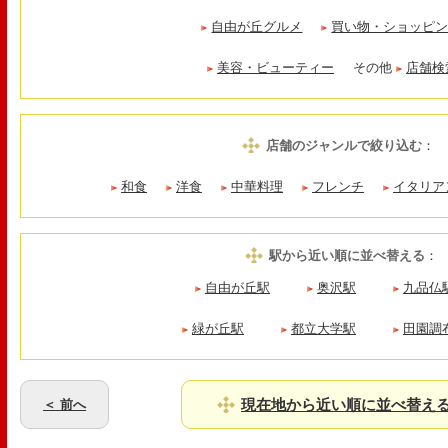
自由が丘グルメ
買い物・ショッピ
美容・ビューティー
その他
店舗検
店舗のジャンルで絞り込む
：
和食
洋食
中華料理
フレンチ
イタリア
駅から近い順に並べ替える
：
自由が丘駅
奥沢駅
九品仏
緑が丘駅
都立大学駅
田園調
現在地から近い順に並べ替え
＜ 前へ