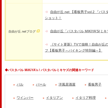
自由が丘.net 【看板男子vol.2 『パス
ショット！
自由が丘「パスタバル MIKIYA'S(ミ
自由が丘.netブログ
《サイト更新》TVで放映！自由が丘
フ【看板男子～バイキング特別編～】
◆パスタバル MiKiYA's / パスタバルミキヤズの関連キーワード
バル
バール
洋風居酒屋
看板男子
ワインバー
イタリアン
イタリア料理