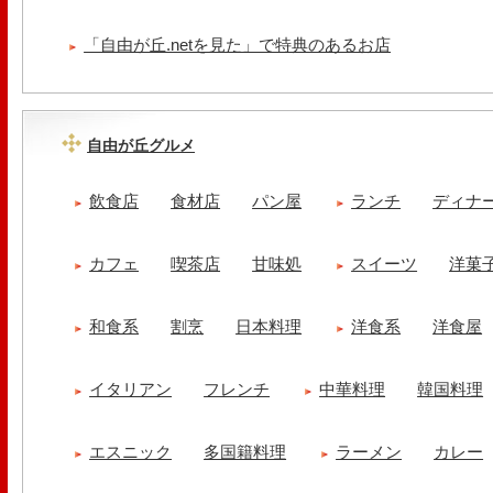
「自由が丘.netを見た」で特典のあるお店
自由が丘グルメ
飲食店
食材店
パン屋
ランチ
ディナ
カフェ
喫茶店
甘味処
スイーツ
洋菓
和食系
割烹
日本料理
洋食系
洋食屋
イタリアン
フレンチ
中華料理
韓国料理
エスニック
多国籍料理
ラーメン
カレー