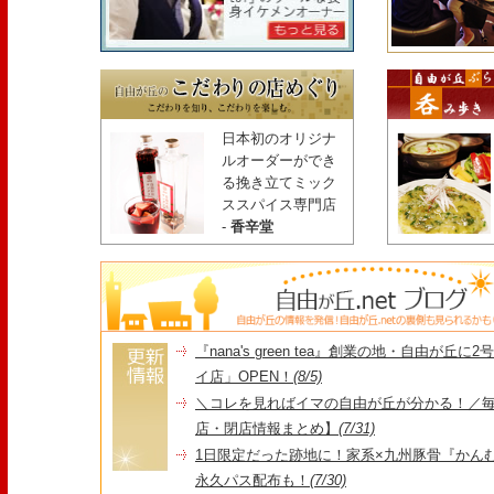
日本初のオリジナ
ルオーダーができ
る挽き立てミック
ススパイス専門店
-
香辛堂
『nana's green tea』創業の地・自由が丘
イ店」OPEN！
(8/5)
＼コレを見ればイマの自由が丘が分かる！／毎
店・閉店情報まとめ】
(7/31)
1日限定だった跡地に！家系×九州豚骨『かんむり
永久パス配布も！
(7/30)