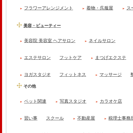
フラワーアレンジメント
着物・呉服屋
ス
美容・ビューティー
美容院 美容室 ヘアサロン
ネイルサロン
エステサロン
フットケア
まつげエクステ
ヨガスタジオ
フィットネス
マッサージ
その他
ペット関連
写真スタジオ
カラオケ店
習い事
スクール
不動産屋
税理士事務