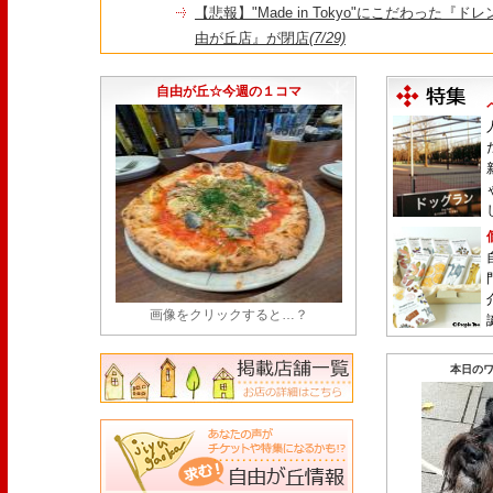
【悲報】"Made in Tokyo"にこだわった『
由が丘店』が閉店
(7/29)
【悲報】昭和14年創業、奥沢で愛された『とん
25日をもって86年の歴史に幕
(7/23)
自由が丘☆今週の１コマ
画像をクリックすると…？
本日のワ