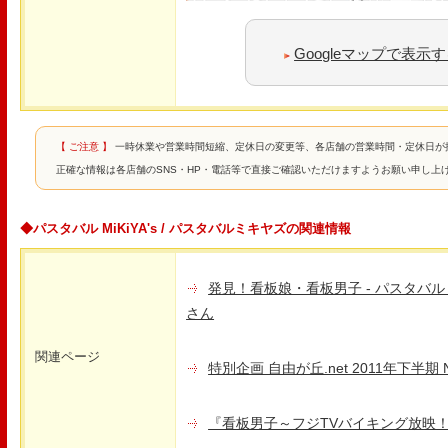
Googleマップで表示
【 ご注意 】
一時休業や営業時間短縮、定休日の変更等、各店舗の営業時間・定休日が
正確な情報は各店舗のSNS・HP・電話等で直接ご確認いただけますようお願い申し上
◆パスタバル MiKiYA's / パスタバルミキヤズの関連情報
発見！看板娘・看板男子 - パスタバル MiK
さん
関連ページ
特別企画 自由が丘.net 2011年下半期
『看板男子～フジTVバイキング放映