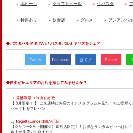
地ビール
クラフトビール
生パスタ
特典あり
飲食店
グルメ
アジアンバル
◆パスタバル MiKiYA's / パスタバルミキヤズをシェア
Twitter
Facebook
はてブ
Pocket
◆自由が丘エリアのお店を探してみませんか？
発酵温浴 nifu 自由が丘
【 8月限定！ 】 ご来店時にお店のインスタグラムを見た！でご提示く
パック】をプレゼン..
RegettaCanoe自由が丘店
【☆サマーSALE開催☆】直営店限定！！お得なサンダルがいっぱい！！ こん
自由が丘店です🌻まだま..