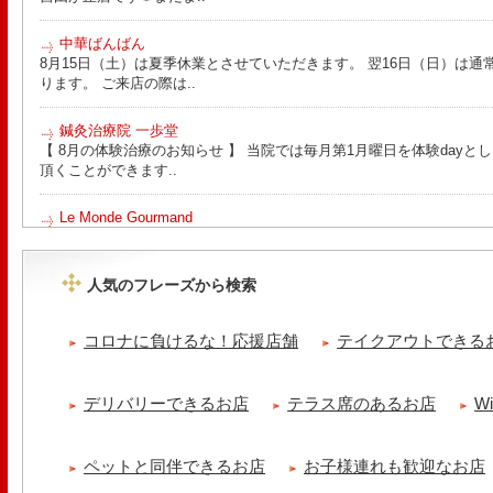
中華ばんばん
8月15日（土）は夏季休業とさせていただきます。 翌16日（日）は通
ります。 ご来店の際は..
鍼灸治療院 一歩堂
【 8月の体験治療のお知らせ 】 当院では毎月第1月曜日を体験day
頂くことができます..
Le Monde Gourmand
今年も南アルプス @sachiblueberryfarm から美味しいブルーベリーが
https://www.instagram.com/sachiblueberryfarm/
人気のフレーズから検索
tomoru
土曜日限定ランチセット(12:00〜15:00)はじまりました！※数量限
コロナに負けるな！応援店舗
テイクアウトできる
ッコラサラダをそえて)手..
cheese & booze ost
デリバリーできるお店
テラス席のあるお店
W
【 平日限定ランチメニュー 】 ワンプレートランチ登場！！パスタや
ました！日替わりの..
ペットと同伴できるお店
お子様連れも歓迎なお店
京都九条ねぎ焼き専門店 ねぎ家 -時代家 旬-