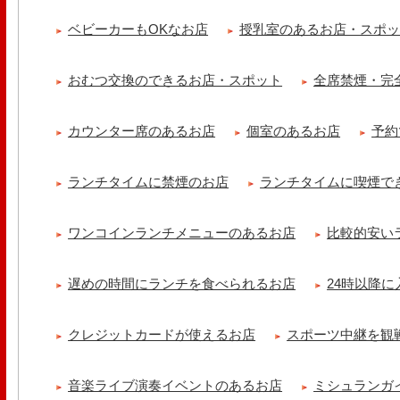
【ランチ限定】鉄板炙りホルモン丼🔥本日も大人気！香ばしく炙った
だれ。とろりとした温泉卵..
ベビーカーもOKなお店
授乳室のあるお店・スポ
冷え性改善協会 ICITO
【 よもぎ蒸しやリラクゼーション専門の顧問契約 】 冷え性改善協会
おむつ交換のできるお店・スポット
全席禁煙・完
クゼーション店を専..
カウンター席のあるお店
個室のあるお店
予約
ランチタイムに禁煙のお店
ランチタイムに喫煙で
ワンコインランチメニューのあるお店
比較的安い
遅めの時間にランチを食べられるお店
24時以降
クレジットカードが使えるお店
スポーツ中継を観
音楽ライブ演奏イベントのあるお店
ミシュランガ