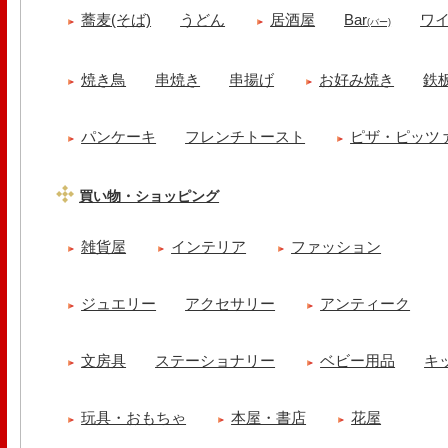
蕎麦(そば)
うどん
居酒屋
Bar
ワ
(バー)
焼き鳥
串焼き
串揚げ
お好み焼き
鉄
パンケーキ
フレンチトースト
ピザ・ピッツ
買い物・ショッピング
雑貨屋
インテリア
ファッション
ジュエリー
アクセサリー
アンティーク
文房具
ステーショナリー
ベビー用品
キ
玩具・おもちゃ
本屋・書店
花屋