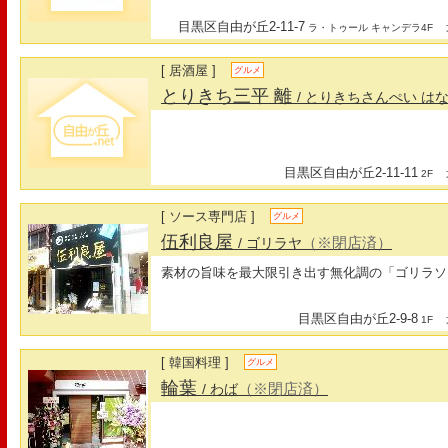
目黒区自由が丘2-11-7
最
ラ・トゥール キャンデラ4F
[ 居酒屋 ]
グルメ
とりきち三平 離
/ とりきちさんぺい は
目黒区自由が丘2-11-11
最
2F
[ ソース専門店 ]
グルメ
伍利良屋
（※閉店済）
/ ゴリラヤ
素材の旨味を最大限引き出す無化調の「ゴリラソ
目黒区自由が丘2-9-8
最
1F
[ 韓国料理 ]
グルメ
輪葉
（※閉店済）
/ わば