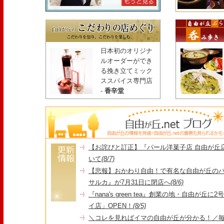
日本初のオリジナ
ルオーダーができ
る挽き立てミック
ススパイス専門店
-
香辛堂
【お詫びと訂正】『パール洋菓子店 自由が丘
いて
(8/7)
【悲報】おかわり自由！で有名な自由が丘の
サルカ』が7月31日に閉店へ
(8/6)
『nana's green tea』創業の地・自由が丘
イ店」OPEN！
(8/5)
＼コレを見ればイマの自由が丘が分かる！／毎