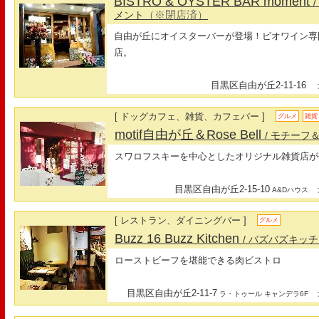
BISTRO & OYSTER BAR moment
（※閉店済）
メント
自由が丘にオイスターバーが登場！ビオワイン専門
店。
目黒区自由が丘2-11-16
最
[ ドッグカフェ、雑貨、カフェバー ]
グルメ
雑貨
motif自由が丘＆Rose Bell
/ モチーフ
スワロフスキーを中心としたオリジナル雑貨店が
目黒区自由が丘2-15-10
最
A&Dハウス
[ レストラン、ダイニングバー ]
グルメ
Buzz 16 Buzz Kitchen
/ バズバズキッ
ローストビーフを堪能できる肉ビストロ
目黒区自由が丘2-11-7
最
ラ・トゥール キャンデラ6F