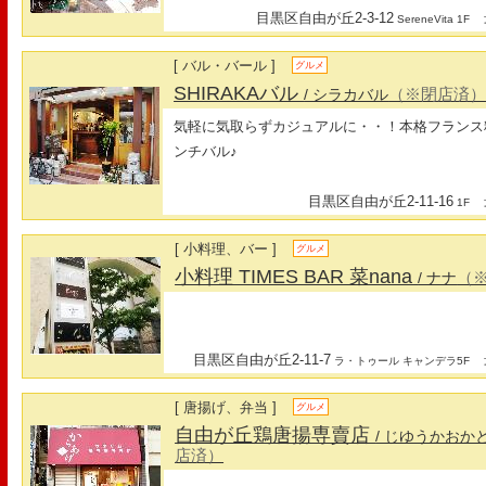
目黒区自由が丘2-3-12
最
SereneVita 1F
[ バル・バール ]
グルメ
SHIRAKAバル
（※閉店済
/ シラカバル
気軽に気取らずカジュアルに・・！本格フランス
ンチバル♪
目黒区自由が丘2-11-16
最
1F
[ 小料理、バー ]
グルメ
小料理 TIMES BAR 菜nana
（
/ ナナ
目黒区自由が丘2-11-7
最
ラ・トゥール キャンデラ5F
[ 唐揚げ、弁当 ]
グルメ
自由が丘鶏唐揚専賣店
/ じゆうかお
店済）