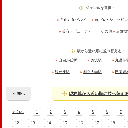
ジャンルを選択
：
自由が丘グルメ
買い物・ショッピ
美容・ビューティー
その他
店舗検
駅から近い順に並べ替える
：
自由が丘駅
奥沢駅
九品仏
緑が丘駅
都立大学駅
田園調
現在地から近い順に並べ替え
＜ 前へ
＜ 前へ
1
2
3
4
5
6
7
12
13
14
15
16
17
18