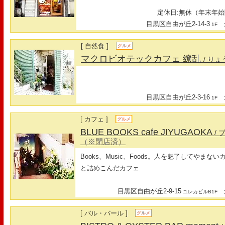
定休日:無休（年末年始
目黒区自由が丘2-14-3
最
1F
[ 自然食 ]
グルメ
マクロビオテックカフェ 繚乱
/ り
目黒区自由が丘2-3-16
最
1F
[ カフェ ]
グルメ
BLUE BOOKS cafe JIYUGAOKA
/
（※閉店済）
Books、Music、Foods。人を魅了してやま
と詰めこんだカフェ
目黒区自由が丘2-9-15
最
ユレカビルB1F
[ バル・バール ]
グルメ