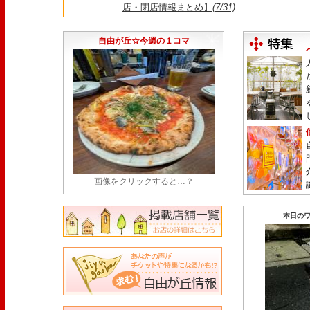
店・閉店情報まとめ】
(7/31)
1日限定だった跡地に！家系×九州豚骨『かんむり
永久パス配布も！
(7/30)
自由が丘☆今週の１コマ
画像をクリックすると…？
本日のワ