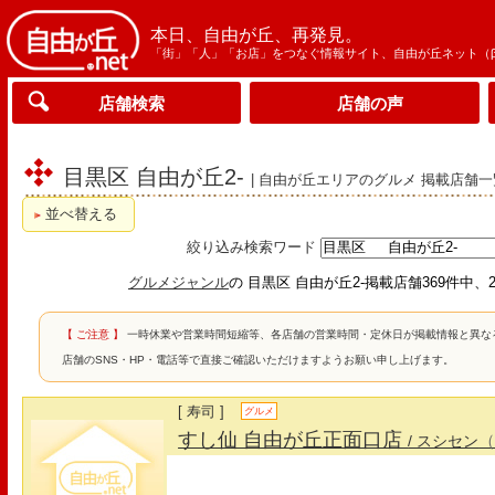
本日、自由が丘、再発見。
「街」「人」「お店」をつなぐ情報サイト、自由が丘ネット（
店舗検索
店舗の声
目黒区 自由が丘2-
| 自由が丘エリアのグルメ 掲載店舗一
並べ替える
絞り込み検索ワード
グルメジャンル
の 目黒区 自由が丘2-掲載店舗369件中、2
【 ご注意 】
一時休業や営業時間短縮等、各店舗の営業時間・定休日が掲載情報と異な
店舗のSNS・HP・電話等で直接ご確認いただけますようお願い申し上げます。
[ 寿司 ]
グルメ
すし仙 自由が丘正面口店
/ スシセン