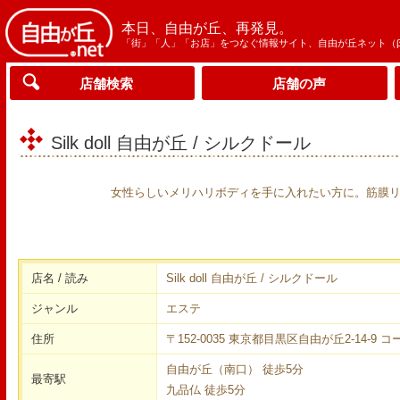
本日、自由が丘、再発見。
「街」「人」「お店」をつなぐ情報サイト、自由が丘ネット（
店舗検索
店舗の声
Silk doll 自由が丘 / シルクドール
女性らしいメリハリボディを手に入れたい方に。筋膜
店名 / 読み
Silk doll 自由が丘 / シルクドール
ジャンル
エステ
住所
〒152-0035 東京都目黒区自由が丘2-14-9 コ
自由が丘（南口） 徒歩5分
最寄駅
九品仏 徒歩5分