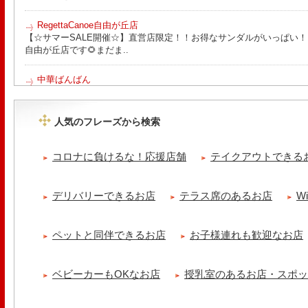
RegettaCanoe自由が丘店
【☆サマーSALE開催☆】直営店限定！！お得なサンダルがいっぱい！！ こん
自由が丘店です🌻まだま..
中華ばんばん
8月15日（土）は夏季休業とさせていただきます。 翌16日（日）は通
ります。 ご来店の際は..
人気のフレーズから検索
tomoru
土曜日限定ランチセット(12:00〜15:00)はじまりました！※数量限
コロナに負けるな！応援店舗
テイクアウトできる
ッコラサラダをそえて)手..
冷え性改善協会 ICITO
デリバリーできるお店
テラス席のあるお店
W
【 よもぎ蒸しやリラクゼーション専門の顧問契約 】 冷え性改善協会
クゼーション店を専..
ペットと同伴できるお店
お子様連れも歓迎なお店
ベビーカーもOKなお店
授乳室のあるお店・スポ