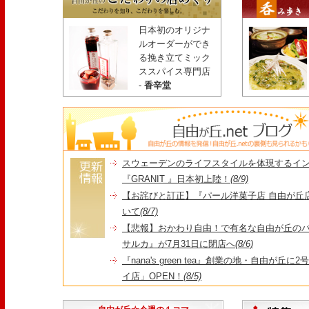
日本初のオリジナ
ルオーダーができ
る挽き立てミック
ススパイス専門店
-
香辛堂
スウェーデンのライフスタイルを体現するイ
『GRANIT 』日本初上陸！
(8/9)
【お詫びと訂正】『パール洋菓子店 自由が丘
いて
(8/7)
【悲報】おかわり自由！で有名な自由が丘の
サルカ』が7月31日に閉店へ
(8/6)
『nana's green tea』創業の地・自由が丘
イ店」OPEN！
(8/5)
＼コレを見ればイマの自由が丘が分かる！／毎
店・閉店情報まとめ】
(7/31)