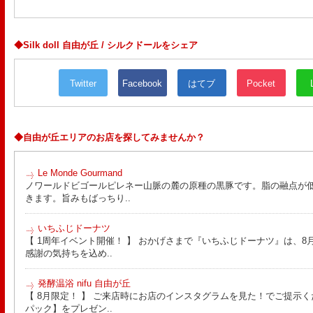
◆Silk doll 自由が丘 / シルクドールをシェア
Twitter
Facebook
はてブ
Pocket
◆自由が丘エリアのお店を探してみませんか？
Le Monde Gourmand
ノワールドビゴールピレネー山脈の麓の原種の黒豚です。脂の融点が
きます。旨みもばっちり..
いちふじドーナツ
【 1周年イベント開催！ 】 おかげさまで『いちふじドーナツ』は、8月
感謝の気持ちを込め..
発酵温浴 nifu 自由が丘
【 8月限定！ 】 ご来店時にお店のインスタグラムを見た！でご提示く
パック】をプレゼン..