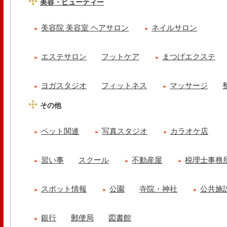
美容・ビューティー
美容院 美容室 ヘアサロン
ネイルサロン
エステサロン
フットケア
まつげエクステ
ヨガスタジオ
フィットネス
マッサージ
その他
ペット関連
写真スタジオ
カラオケ店
習い事
スクール
不動産屋
税理士事務
スポット情報
公園
寺院・神社
公共施
銀行
郵便局
図書館