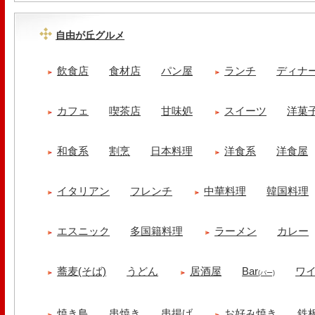
自由が丘グルメ
飲食店
食材店
パン屋
ランチ
ディナ
カフェ
喫茶店
甘味処
スイーツ
洋菓
和食系
割烹
日本料理
洋食系
洋食屋
イタリアン
フレンチ
中華料理
韓国料理
エスニック
多国籍料理
ラーメン
カレー
蕎麦(そば)
うどん
居酒屋
Bar
ワ
(バー)
焼き鳥
串焼き
串揚げ
お好み焼き
鉄