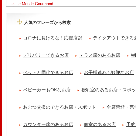
Le Monde Gourmand
今年も南アルプス @sachiblueberryfarm から美味しいブルーベリーが
https://www.instagram.com/sachiblueberryfarm/
人気のフレーズから検索
tomoru
土曜日限定ランチセット(12:00〜15:00)はじまりました！※数量限
コロナに負けるな！応援店舗
テイクアウトできる
ッコラサラダをそえて)手..
cheese & booze ost
デリバリーできるお店
テラス席のあるお店
W
【 平日限定ランチメニュー 】 ワンプレートランチ登場！！パスタや
ました！日替わりの..
ペットと同伴できるお店
お子様連れも歓迎なお店
京都九条ねぎ焼き専門店 ねぎ家 -時代家 旬-
【ランチ限定】鉄板炙りホルモン丼🔥本日も大人気！香ばしく炙った
だれ。とろりとした温泉卵..
ベビーカーもOKなお店
授乳室のあるお店・スポ
冷え性改善協会 ICITO
【 よもぎ蒸しやリラクゼーション専門の顧問契約 】 冷え性改善協会
おむつ交換のできるお店・スポット
全席禁煙・完
クゼーション店を専..
カウンター席のあるお店
個室のあるお店
予約