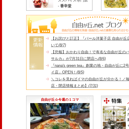
ススパイス専門店
-
香辛堂
【お詫びと訂正】『パール洋菓子店 自由が丘
いて
(8/7)
【悲報】おかわり自由！で有名な自由が丘の
サルカ』が7月31日に閉店へ
(8/6)
『nana's green tea』創業の地・自由が丘
イ店」OPEN！
(8/5)
＼コレを見ればイマの自由が丘が分かる！／毎
店・閉店情報まとめ】
(7/31)
1日限定だった跡地に！家系×九州豚骨『かんむり
永久パス配布も！
(7/30)
自由が丘☆今週の１コマ