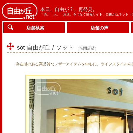
本日、自由が丘、再発見。
「街」「人」「お店」をつなぐ情報サイト、自由が丘ネット（
店舗検索
店舗の声
sot 自由が丘 / ソット
（※閉店済）
存在感のある高品質なレザーアイテムを中心に、ライフスタイルを