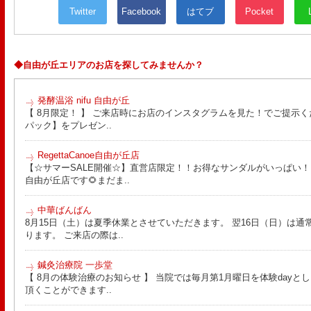
Twitter
Facebook
はてブ
Pocket
◆自由が丘エリアのお店を探してみませんか？
発酵温浴 nifu 自由が丘
【 8月限定！ 】 ご来店時にお店のインスタグラムを見た！でご提示く
パック】をプレゼン..
RegettaCanoe自由が丘店
【☆サマーSALE開催☆】直営店限定！！お得なサンダルがいっぱい！！ こん
自由が丘店です🌻まだま..
中華ばんばん
8月15日（土）は夏季休業とさせていただきます。 翌16日（日）は通
ります。 ご来店の際は..
鍼灸治療院 一歩堂
【 8月の体験治療のお知らせ 】 当院では毎月第1月曜日を体験day
頂くことができます..