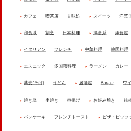
カフェ
喫茶店
甘味処
スイーツ
洋菓
和食系
割烹
日本料理
洋食系
洋食屋
イタリアン
フレンチ
中華料理
韓国料理
エスニック
多国籍料理
ラーメン
カレー
蕎麦(そば)
うどん
居酒屋
Bar
ワ
(バー)
焼き鳥
串焼き
串揚げ
お好み焼き
鉄
パンケーキ
フレンチトースト
ピザ・ピッツ