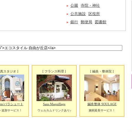
公園
寺院・神社
公共施設
区役所
銀行
郵便局
図書館
写真スタジオ ]
[ フランス料理 ]
[ 鍼灸・整体院 ]
chute/パラシュート
Sans Maquillage
鍼灸整体 SOULAGE
ト追加サービス！
ウェルカムドリンクあり♪
施術延長サービス！