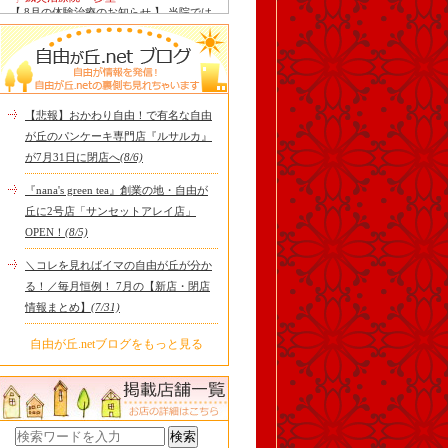
【 8月の体験治療のお知らせ 】 当院では
毎月第1月曜日を体験dayとし、当院の施
術をお得に体験し..
Le Monde Gourmand
今年も南アルプス @sachiblueberryfarm か
ら美味しいブルーベリーが😋
https://www.instagram.com/sachi..
【悲報】おかわり自由！で有名な自由
tomoru
が丘のパンケーキ専門店『ルサルカ』
土曜日限定ランチセット(12:00〜15:00)は
が7月31日に閉店へ
(8/6)
じまりました！※数量限定その日のおす
すめサンドイッチ(ルッ..
『nana's green tea』創業の地・自由が
cheese & booze ost
丘に2号店「サンセットアレイ店」
【 平日限定ランチメニュー 】 ワンプレー
OPEN！
(8/5)
トランチ登場！！パスタやリゾットにも
色々付くようにな..
＼コレを見ればイマの自由が丘が分か
京都九条ねぎ焼き専門店 ねぎ家 -時代
る！／毎月恒例！ 7月の【新店・閉店
家 旬-
【ランチ限定】鉄板炙りホルモン丼🔥本
情報まとめ】
(7/31)
日も大人気！香ばしく炙った新鮮ホルモ
ンに、濃厚な京都味噌だれ..
自由が丘.netブログをもっと見る
冷え性改善協会 ICITO
【 よもぎ蒸しやリラクゼーション専門の
顧問契約 】 冷え性改善協会は、小規模の
エステサロン、リ..