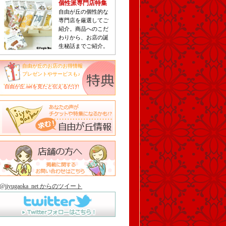
個性派専門店特集
自由が丘の個性的な
専門店を厳選してご
紹介。商品へのこだ
わりから、お店の誕
生秘話までご紹介。
自由が丘のお店のお得情報
プレゼントやサービスも♪
自由が丘.netを見たと伝えるだけ!
@jiyugaoka_net からのツイート