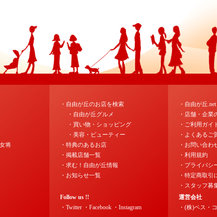
・自由が丘のお店を検索
・自由が丘.ne
・自由が丘グルメ
・店舗・企業
・買い物・ショッピング
・ご利用ガイ
・美容・ビューティー
・よくあるご
女将
・特典のあるお店
・お問い合わ
・掲載店舗一覧
・利用規約
・求む！自由が丘情報
・プライバシ
・お知らせ一覧
・特定商取引
・スタッフ募
Follow us !!
運営会社
・Twitter
・Facebook
・Instagram
・(株)ベス・