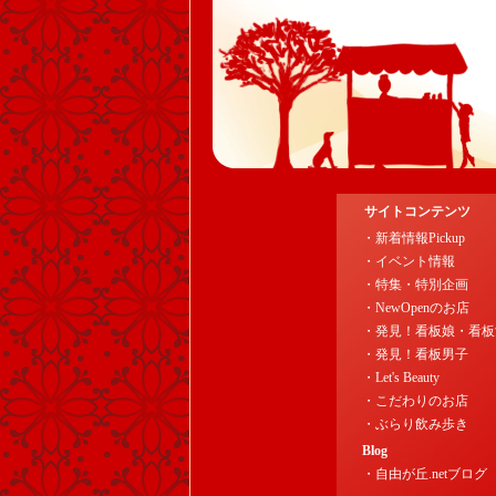
サイトコンテンツ
・新着情報Pickup
・イベント情報
・特集・特別企画
・NewOpenのお店
・発見！看板娘・看板
・発見！看板男子
・Let's Beauty
・こだわりのお店
・ぶらり飲み歩き
Blog
・自由が丘.netブログ