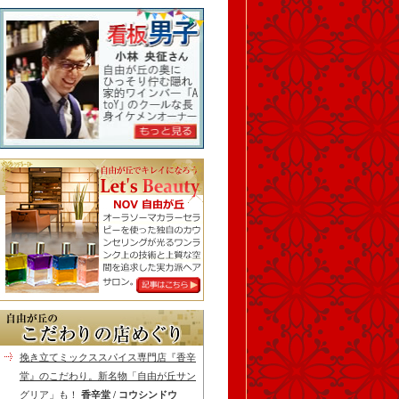
挽き立てミックススパイス専門店『香辛
堂』のこだわり。新名物「自由が丘サン
グリア」も！
香辛堂 / コウシンドウ