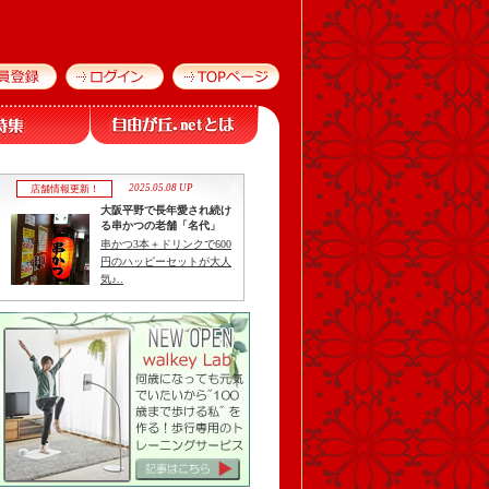
2025.05.08 UP
店舗情報更新！
大阪平野で長年愛され続け
る串かつの老舗「名代」
串かつ3本＋ドリンクで600
円のハッピーセットが大人
気♪..