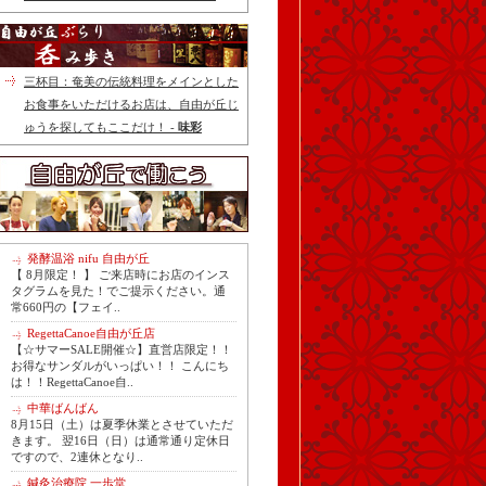
三杯目：奄美の伝統料理をメインとした
お食事をいただけるお店は、自由が丘じ
ゅうを探してもここだけ！ -
味彩
発酵温浴 nifu 自由が丘
【 8月限定！ 】 ご来店時にお店のインス
タグラムを見た！でご提示ください。通
常660円の【フェイ..
RegettaCanoe自由が丘店
【☆サマーSALE開催☆】直営店限定！！
お得なサンダルがいっぱい！！ こんにち
は！！RegettaCanoe自..
中華ばんばん
8月15日（土）は夏季休業とさせていただ
きます。 翌16日（日）は通常通り定休日
ですので、2連休となり..
鍼灸治療院 一歩堂