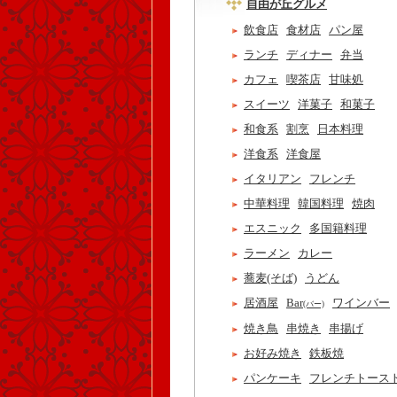
自由が丘グルメ
飲食店
食材店
パン屋
ランチ
ディナー
弁当
カフェ
喫茶店
甘味処
スイーツ
洋菓子
和菓子
和食系
割烹
日本料理
洋食系
洋食屋
イタリアン
フレンチ
中華料理
韓国料理
焼肉
エスニック
多国籍料理
ラーメン
カレー
蕎麦(そば)
うどん
居酒屋
Bar
ワインバー
(バー)
焼き鳥
串焼き
串揚げ
お好み焼き
鉄板焼
パンケーキ
フレンチトース