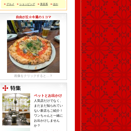
グルメ
ショッピング
美容系
ほか
自由が丘☆今週の１コマ
画像をクリックすると…？
ペットとお出かけ
人気店だけでなく、
まだまだ知られてい
ない新店もご紹介！
ワンちゃんと一緒に
お出かけしません
か？