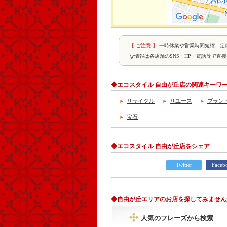
【 ご注意 】
一時休業や営業時間短縮、定
な情報は各店舗のSNS・HP・電話等で直
◆エコスタイル 自由が丘店の関連キーワ
リサイクル
リユース
ブラン
宝石
◆エコスタイル 自由が丘店をシェア
Twitter
Faceb
◆自由が丘エリアのお店を探してみません
人気のフレーズから検索