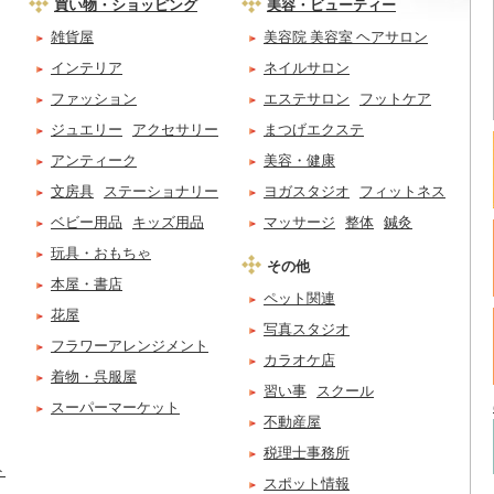
買い物・ショッピング
美容・ビューティー
雑貨屋
美容院 美容室 ヘアサロン
インテリア
ネイルサロン
ファッション
エステサロン
フットケア
ジュエリー
アクセサリー
まつげエクステ
アンティーク
美容・健康
文房具
ステーショナリー
ヨガスタジオ
フィットネス
ベビー用品
キッズ用品
マッサージ
整体
鍼灸
玩具・おもちゃ
その他
本屋・書店
ペット関連
花屋
写真スタジオ
フラワーアレンジメント
カラオケ店
着物・呉服屋
習い事
スクール
スーパーマーケット
不動産屋
税理士事務所
ト
スポット情報