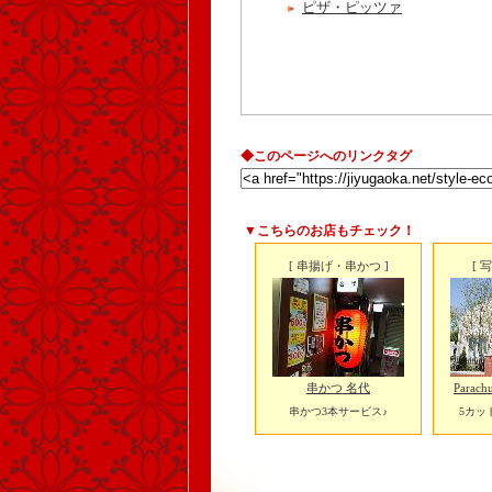
ピザ・ピッツァ
◆このページへのリンクタグ
▼こちらのお店もチェック！
[ 串揚げ・串かつ ]
[ 
串かつ 名代
Para
串かつ3本サービス♪
5カッ