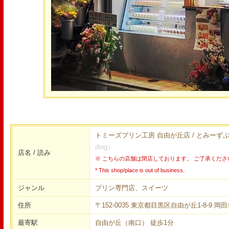
トミーズプリン工房 自由が丘店 / とみー
ding）
店名 / 読み
※ こちらの店舗は閉店しております。 ご了承くださ
* This shop/place is out of business.
ジャンル
プリン専門店、スイーツ
住所
〒152-0035 東京都目黒区自由が丘1-8-9 岡
最寄駅
自由が丘（南口） 徒歩1分