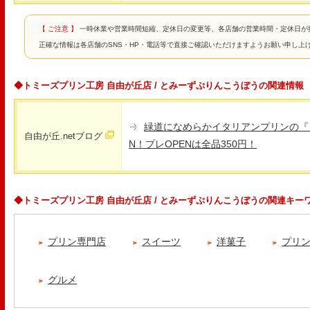
【 ご注意 】
一時休業や営業時間短縮、定休日の変更等、各店舗の営業時間・定休日が
正確な情報は各店舗のSNS・HP・電話等で直接ご確認いただけますようお願い申し上
◆トミーズプリン工房 自由が丘店 / とみーずぷりんこうぼうの関連情報
緑道になめらかイタリアンプリンの『
自由が丘.netブログ
N！プレOPENは全品350円！
◆トミーズプリン工房 自由が丘店 / とみーずぷりんこうぼうの関連キー
プリン専門店
スイーツ
洋菓子
プリ
グルメ