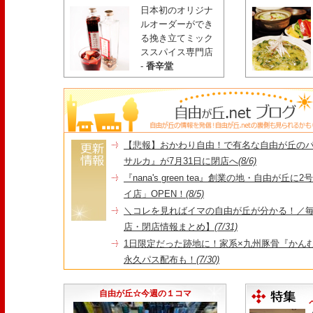
日本初のオリジナ
ルオーダーができ
る挽き立てミック
ススパイス専門店
-
香辛堂
【悲報】おかわり自由！で有名な自由が丘の
サルカ』が7月31日に閉店へ
(8/6)
『nana's green tea』創業の地・自由が丘
イ店」OPEN！
(8/5)
＼コレを見ればイマの自由が丘が分かる！／毎
店・閉店情報まとめ】
(7/31)
1日限定だった跡地に！家系×九州豚骨『かんむり
永久パス配布も！
(7/30)
【悲報】"Made in Tokyo"にこだわった『
由が丘店』が閉店
(7/29)
自由が丘☆今週の１コマ