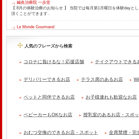
鍼灸治療院 一歩堂
【 8月の体験治療のお知らせ 】 当院では毎月第1月曜日を体験day
頂くことができます..
Le Monde Gourmand
今年も南アルプス @sachiblueberryfarm から美味しいブルーベリーが
https://www.instagram.com/sachiblueberryfarm/
人気のフレーズから検索
tomoru
土曜日限定ランチセット(12:00〜15:00)はじまりました！※数量限
コロナに負けるな！応援店舗
テイクアウトできる
ッコラサラダをそえて)手..
cheese & booze ost
デリバリーできるお店
テラス席のあるお店
W
【 平日限定ランチメニュー 】 ワンプレートランチ登場！！パスタや
ました！日替わりの..
ペットと同伴できるお店
お子様連れも歓迎なお店
京都九条ねぎ焼き専門店 ねぎ家 -時代家 旬-
【ランチ限定】鉄板炙りホルモン丼🔥本日も大人気！香ばしく炙った
だれ。とろりとした温泉卵..
ベビーカーもOKなお店
授乳室のあるお店・スポ
冷え性改善協会 ICITO
【 よもぎ蒸しやリラクゼーション専門の顧問契約 】 冷え性改善協会
おむつ交換のできるお店・スポット
全席禁煙・完
クゼーション店を専..