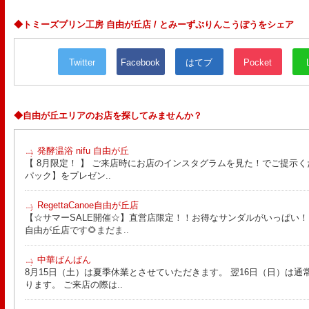
◆トミーズプリン工房 自由が丘店 / とみーずぷりんこうぼうをシェア
Twitter
Facebook
はてブ
Pocket
◆自由が丘エリアのお店を探してみませんか？
発酵温浴 nifu 自由が丘
【 8月限定！ 】 ご来店時にお店のインスタグラムを見た！でご提示く
パック】をプレゼン..
RegettaCanoe自由が丘店
【☆サマーSALE開催☆】直営店限定！！お得なサンダルがいっぱい！！ こん
自由が丘店です🌻まだま..
中華ばんばん
8月15日（土）は夏季休業とさせていただきます。 翌16日（日）は通
ります。 ご来店の際は..