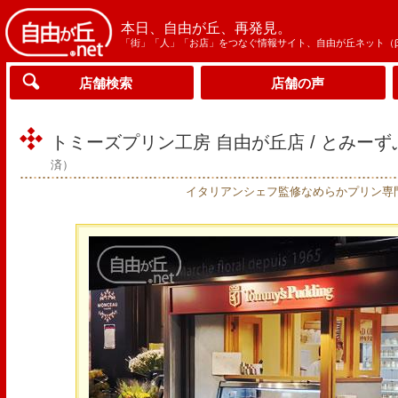
本日、自由が丘、再発見。
「街」「人」「お店」をつなぐ情報サイト、自由が丘ネット（
店舗検索
店舗の声
トミーズプリン工房 自由が丘店 / とみー
済）
イタリアンシェフ監修なめらかプリン専