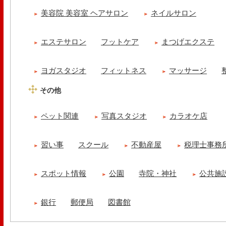
美容院 美容室 ヘアサロン
ネイルサロン
エステサロン
フットケア
まつげエクステ
ヨガスタジオ
フィットネス
マッサージ
その他
ペット関連
写真スタジオ
カラオケ店
習い事
スクール
不動産屋
税理士事務
スポット情報
公園
寺院・神社
公共施
銀行
郵便局
図書館