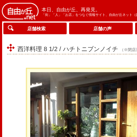
本日、自由が丘、再発見。
「街」「人」「お店」をつなぐ情報サイト、自由が丘ネット（
店舗検索
店舗の声
西洋料理 8 1/2 / ハチトニブンノイチ
（※閉店