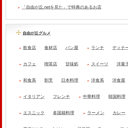
「自由が丘.netを見た」で特典のあるお店
自由が丘グルメ
飲食店
食材店
パン屋
ランチ
ディナ
カフェ
喫茶店
甘味処
スイーツ
洋菓
和食系
割烹
日本料理
洋食系
洋食屋
イタリアン
フレンチ
中華料理
韓国料理
エスニック
多国籍料理
ラーメン
カレー