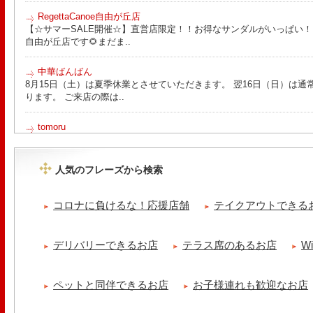
RegettaCanoe自由が丘店
【☆サマーSALE開催☆】直営店限定！！お得なサンダルがいっぱい！！ こん
自由が丘店です🌻まだま..
中華ばんばん
8月15日（土）は夏季休業とさせていただきます。 翌16日（日）は通
ります。 ご来店の際は..
tomoru
土曜日限定ランチセット(12:00〜15:00)はじまりました！※数量限
ッコラサラダをそえて)手..
人気のフレーズから検索
Le Monde Gourmand
シストロン仔羊の煮込み パニスとリ・ダニョーのパネ フランスの仔
コロナに負けるな！応援店舗
テイクアウトできる
煮込みました ニースの郷..
冷え性改善協会 ICITO
デリバリーできるお店
テラス席のあるお店
W
【 よもぎ蒸しやリラクゼーション専門の顧問契約 】 冷え性改善協会
クゼーション店を専..
ペットと同伴できるお店
お子様連れも歓迎なお店