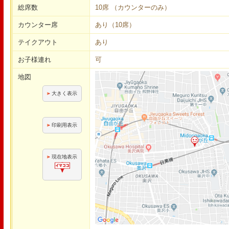
総席数
10席 （カウンターのみ）
カウンター席
あり（10席）
テイクアウト
あり
お子様連れ
可
地図
大きく表示
印刷用表示
現在地表示