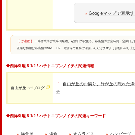
Googleマップで表示
【 ご注意 】
一時休業や営業時間短縮、定休日の変更等、各店舗の営業時間・定休日が
正確な情報は各店舗のSNS・HP・電話等で直接ご確認いただけますようお願い申し上
◆西洋料理 8 1/2 / ハチトニブンノイチの関連情報
自由が丘のお隣り、緑が丘の隠れた洋食
自由が丘.netブログ
チ
◆西洋料理 8 1/2 / ハチトニブンノイチの関連キーワード
洋食屋
洋食
オムライス
ハンバーグ