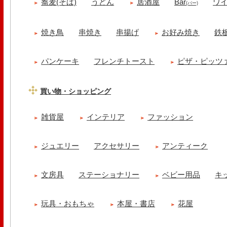
蕎麦(そば)
うどん
居酒屋
Bar
ワ
(バー)
焼き鳥
串焼き
串揚げ
お好み焼き
鉄
パンケーキ
フレンチトースト
ピザ・ピッツ
買い物・ショッピング
雑貨屋
インテリア
ファッション
ジュエリー
アクセサリー
アンティーク
文房具
ステーショナリー
ベビー用品
キ
玩具・おもちゃ
本屋・書店
花屋