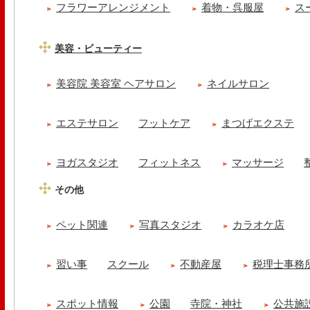
フラワーアレンジメント
着物・呉服屋
ス
美容・ビューティー
美容院 美容室 ヘアサロン
ネイルサロン
エステサロン
フットケア
まつげエクステ
ヨガスタジオ
フィットネス
マッサージ
その他
ペット関連
写真スタジオ
カラオケ店
習い事
スクール
不動産屋
税理士事務
スポット情報
公園
寺院・神社
公共施