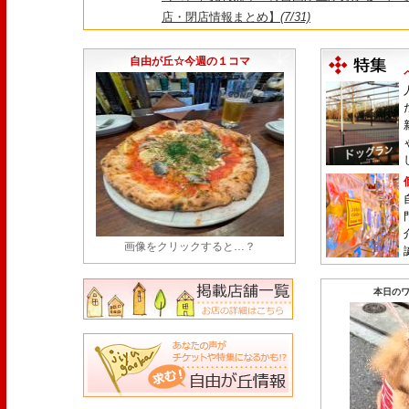
店・閉店情報まとめ】
(7/31)
1日限定だった跡地に！家系×九州豚骨『かんむり
永久パス配布も！
(7/30)
自由が丘☆今週の１コマ
画像をクリックすると…？
本日のワ