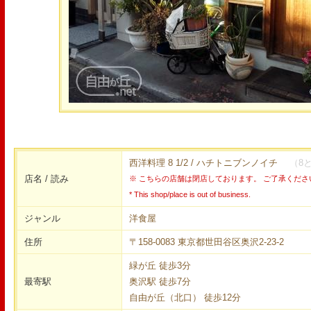
西洋料理 8 1/2 / ハチトニブンノイチ
（8
店名 / 読み
※ こちらの店舗は閉店しております。 ご了承くださ
* This shop/place is out of business.
ジャンル
洋食屋
住所
〒158-0083 東京都世田谷区奥沢2-23-2
緑が丘 徒歩3分
最寄駅
奥沢駅 徒歩7分
自由が丘（北口） 徒歩12分