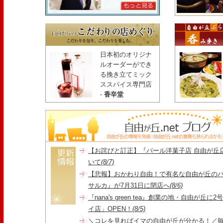
日本初のオリジナ
ルオーダーができ
る挽き立てミック
ススパイス専門店
-
香辛堂
【お詫びと訂正】『パール洋菓子店 自由が丘
いて
(8/7)
【悲報】おかわり自由！で有名な自由が丘の
サルカ』が7月31日に閉店へ
(8/6)
『nana's green tea』創業の地・自由が丘
イ店」OPEN！
(8/5)
＼コレを見ればイマの自由が丘が分かる！／毎