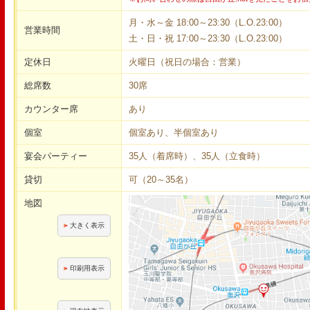
月・水～金 18:00～23:30（L.O.23:00）
営業時間
土・日・祝 17:00～23:30（L.O.23:00）
定休日
火曜日（祝日の場合：営業）
総席数
30席
カウンター席
あり
個室
個室あり、半個室あり
宴会パーティー
35人（着席時）、35人（立食時）
貸切
可（20～35名）
地図
大きく表示
印刷用表示