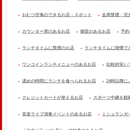
冷え性改善協会 ICITO
【 よもぎ蒸しやリラクゼーション専門の顧問契約 】 冷え性改善協会
おむつ交換のできるお店・スポット
全席禁煙・完
クゼーション店を専..
カウンター席のあるお店
個室のあるお店
予約
ランチタイムに禁煙のお店
ランチタイムに喫煙で
ワンコインランチメニューのあるお店
比較的安い
遅めの時間にランチを食べられるお店
24時以降
クレジットカードが使えるお店
スポーツ中継を観
音楽ライブ演奏イベントのあるお店
ミシュランガ