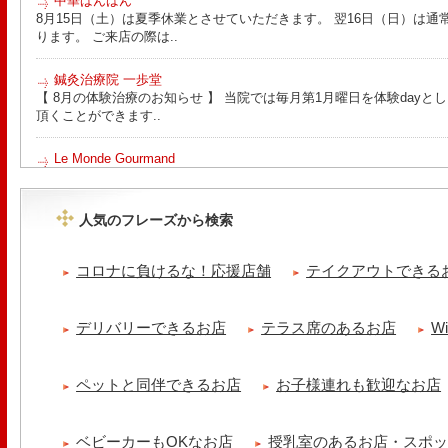
中華ばんばん
8月15日（土）は夏季休業とさせていただきます。 翌16日（日）は通
ります。 ご来店の際は..
鍼灸治療院 一歩堂
【 8月の体験治療のお知らせ 】 当院では毎月第1月曜日を体験day
頂くことができます..
Le Monde Gourmand
今年も南アルプス @sachiblueberryfarm から美味しいブルーベリーが
https://www.instagram.com/sachiblueberryfarm/
人気のフレーズから検索
tomoru
土曜日限定ランチセット(12:00〜15:00)はじまりました！※数量限
コロナに負けるな！応援店舗
テイクアウトできる
ッコラサラダをそえて)手..
cheese & booze ost
デリバリーできるお店
テラス席のあるお店
W
【 平日限定ランチメニュー 】 ワンプレートランチ登場！！パスタや
ました！日替わりの..
ペットと同伴できるお店
お子様連れも歓迎なお店
京都九条ねぎ焼き専門店 ねぎ家 -時代家 旬-
【ランチ限定】鉄板炙りホルモン丼🔥本日も大人気！香ばしく炙った
だれ。とろりとした温泉卵..
ベビーカーもOKなお店
授乳室のあるお店・スポ