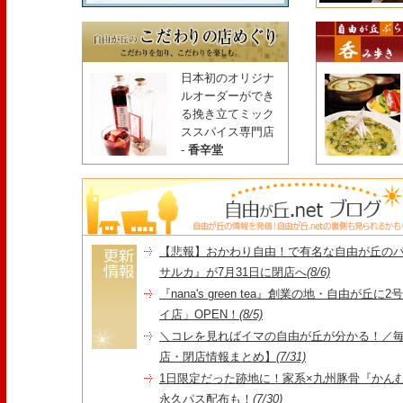
日本初のオリジナ
ルオーダーができ
る挽き立てミック
ススパイス専門店
-
香辛堂
【悲報】おかわり自由！で有名な自由が丘の
サルカ』が7月31日に閉店へ
(8/6)
『nana's green tea』創業の地・自由が丘
イ店」OPEN！
(8/5)
＼コレを見ればイマの自由が丘が分かる！／毎
店・閉店情報まとめ】
(7/31)
1日限定だった跡地に！家系×九州豚骨『かんむり
永久パス配布も！
(7/30)