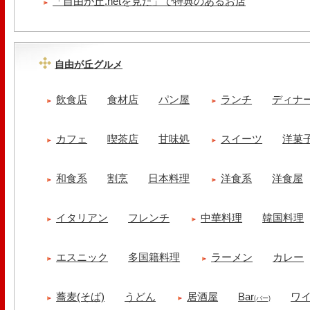
「自由が丘.netを見た」で特典のあるお店
自由が丘グルメ
飲食店
食材店
パン屋
ランチ
ディナ
カフェ
喫茶店
甘味処
スイーツ
洋菓
和食系
割烹
日本料理
洋食系
洋食屋
イタリアン
フレンチ
中華料理
韓国料理
エスニック
多国籍料理
ラーメン
カレー
蕎麦(そば)
うどん
居酒屋
Bar
ワ
(バー)