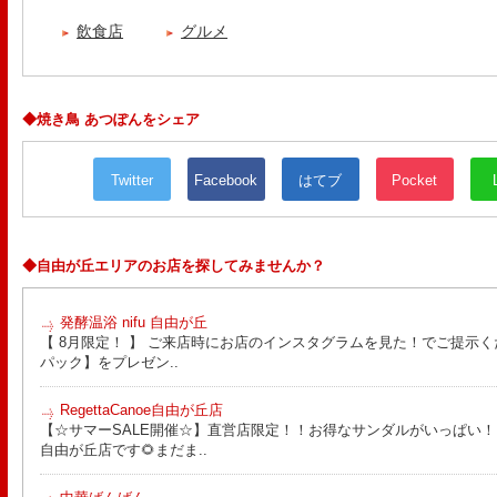
飲食店
グルメ
◆焼き鳥 あつぽんをシェア
Twitter
Facebook
はてブ
Pocket
◆自由が丘エリアのお店を探してみませんか？
発酵温浴 nifu 自由が丘
【 8月限定！ 】 ご来店時にお店のインスタグラムを見た！でご提示く
パック】をプレゼン..
RegettaCanoe自由が丘店
【☆サマーSALE開催☆】直営店限定！！お得なサンダルがいっぱい！！ こん
自由が丘店です🌻まだま..