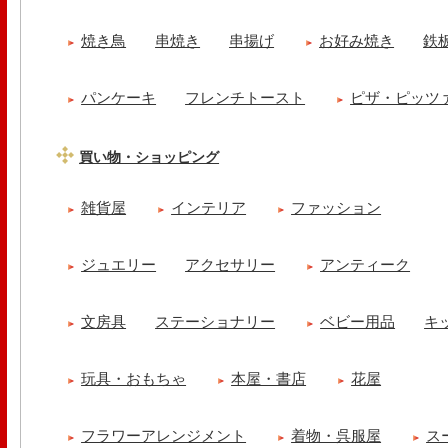
焼き鳥
串焼き
串揚げ
お好み焼き
鉄
パンケーキ
フレンチトースト
ピザ・ピッツ
買い物・ショッピング
雑貨屋
インテリア
ファッション
ジュエリー
アクセサリー
アンティーク
文房具
ステーショナリー
ベビー用品
キ
玩具・おもちゃ
本屋・書店
花屋
フラワーアレンジメント
着物・呉服屋
ス