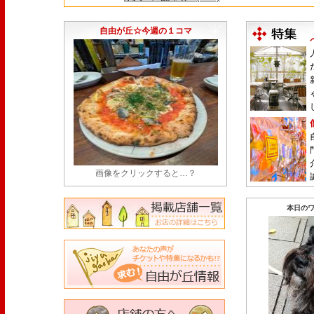
【悲報】"Made in Tokyo"にこだわった『
由が丘店』が閉店
(7/29)
自由が丘☆今週の１コマ
画像をクリックすると…？
本日のワ