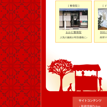
[ 整骨院 ]
[ 
おかだ整骨院
DOG 
人気の施術が特別価格に♪
肉球マ
サイトコンテンツ
・新着情報Pickup