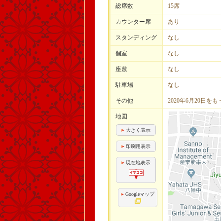
総席数
15席
カウンター席
あり
スタンディング
なし
個室
なし
座敷
なし
駐車場
なし
その他
2020年6月20日を
地図
大きく表示
印刷用表示
現在地表示
Googleマップ