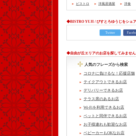
ビストロ
洋風居酒屋
洋食
◆BISTRO YUJI / びすとろゆうじをシェ
Twitter
Faceb
◆自由が丘エリアのお店を探してみません
人気のフレーズから検索
コロナに負けるな！応援店舗
テイクアウトできるお店
デリバリーできるお店
テラス席のあるお店
Wi-Fiを利用できるお店
ペットと同伴できるお店
お子様連れも歓迎なお店
ベビーカーもOKなお店