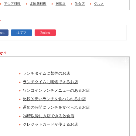
アジア料理
多国籍料理
居酒屋
飲食店
グルメ
ア
ook
はてブ
Pocket
か？
ランチタイムに禁煙のお店
ランチタイムに喫煙できるお店
ワンコインランチメニューのあるお店
比較的安いランチを食べられるお店
遅めの時間にランチを食べられるお店
24時以降に入店できる飲食店
クレジットカードが使えるお店