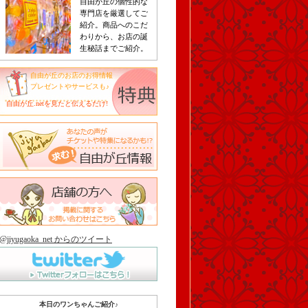
自由が丘の個性的な
専門店を厳選してご
紹介。商品へのこだ
わりから、お店の誕
生秘話までご紹介。
自由が丘のお店のお得情報
プレゼントやサービスも♪
自由が丘.netを見たと伝えるだけ!
@jiyugaoka_net からのツイート
本日のワンちゃんご紹介♪