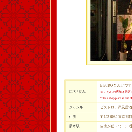
BISTRO YUJI 
店名 / 読み
※ こちらの店舗は閉店
* This shop/place is out of
ジャンル
ビストロ、洋風居酒
住所
〒152-0035 東京都
最寄駅
自由が丘（北口） 