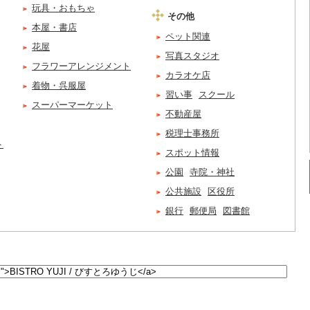
玩具・おもちゃ
その他
本屋・書店
ペット関連
花屋
写真スタジオ
フラワーアレンジメント
カラオケ店
着物・呉服屋
習い事
スクール
スーパーマーケット
不動産屋
税理士事務所
ト
スポット情報
公園
寺院・神社
公共施設
区役所
銀行
郵便局
図書館