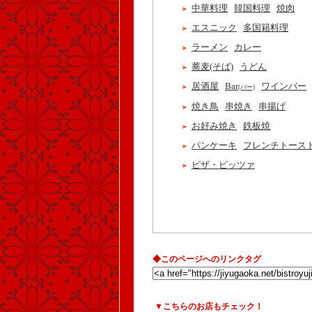
中華料理
韓国料理
焼肉
エスニック
多国籍料理
ラーメン
カレー
蕎麦(そば)
うどん
居酒屋
Bar
ワインバー
(バー)
焼き鳥
串焼き
串揚げ
お好み焼き
鉄板焼
パンケーキ
フレンチトース
ピザ・ピッツァ
◆このページへのリンクタグ
▼こちらのお店もチェック！