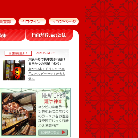
2025.05.08 UP
店舗情報更新！
大阪平野で長年愛され続け
る串かつの老舗「名代」
串かつ3本＋ドリンクで600
円のハッピーセットが大人
気♪..