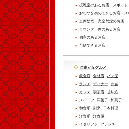
授乳室のあるお店・スポット
おむつ交換のできるお店・ス
全席禁煙・完全禁煙のお店
カウンター席のあるお店
個室のあるお店
予約できるお店
自由が丘グルメ
飲食店
食材店
パン屋
ランチ
ディナー
弁当
カフェ
喫茶店
甘味処
スイーツ
洋菓子
和菓子
和食系
割烹
日本料理
洋食系
洋食屋
イタリアン
フレンチ