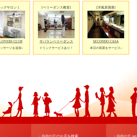
ドッグサロン ]
[ベリーダンス教室]
[洋風居酒屋]
LOVERS CLUB
サバランベリーダンス
SECONDO CASA
ッサージを追加♪
ドリンクサービスあり！
本日の前菜をサービス♪
・自由が丘のお店を検索
・自由が丘.ne