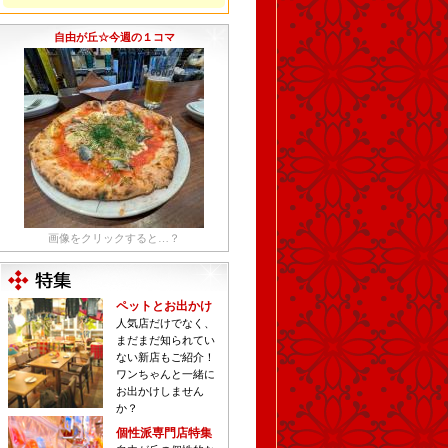
自由が丘☆今週の１コマ
画像をクリックすると…？
ペットとお出かけ
人気店だけでなく、
まだまだ知られてい
ない新店もご紹介！
ワンちゃんと一緒に
お出かけしません
か？
個性派専門店特集