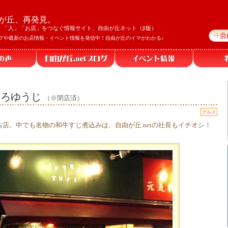
が丘、再発見。
」「人」「お店」をつなぐ情報サイト、自由が丘ネット（β版）
グや最新のお店情報・イベント情報を発信中！自由が丘のイマがわかる♪
びすとろゆうじ
（※閉店済）
グルメ
店。中でも名物の和牛すじ煮込みは、自由が丘.netの社長もイチオシ！