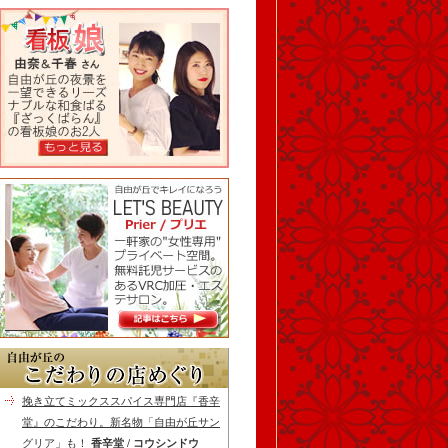
挽き立てミックススパイス専門店『香辛
堂』のこだわり。新名物「自由が丘サン
グリア」も！
香辛堂 / コウシンドウ