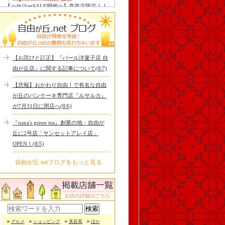
【☆サマーSALE開催☆】直営店限定！！
お得なサンダルがいっぱい！！ こんにち
は！！RegettaCanoe自..
中華ばんばん
8月15日（土）は夏季休業とさせていただ
きます。 翌16日（日）は通常通り定休日
ですので、2連休となり..
【お詫びと訂正】『パール洋菓子店 自
tomoru
由が丘店』に関する記事について
(8/7)
土曜日限定ランチセット(12:00〜15:00)は
じまりました！※数量限定その日のおす
【悲報】おかわり自由！で有名な自由
すめサンドイッチ(ルッ..
が丘のパンケーキ専門店『ルサルカ』
冷え性改善協会 ICITO
が7月31日に閉店へ
(8/6)
【 よもぎ蒸しやリラクゼーション専門の
顧問契約 】 冷え性改善協会は、小規模の
『nana's green tea』創業の地・自由が
エステサロン、リ..
丘に2号店「サンセットアレイ店」
OPEN！
(8/5)
自由が丘.netブログをもっと見る
グルメ
ショッピング
美容系
ほか