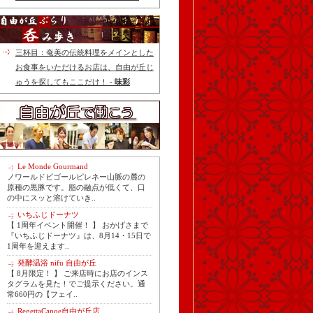
三杯目：奄美の伝統料理をメインとした
お食事をいただけるお店は、自由が丘じ
ゅうを探してもここだけ！ -
味彩
Le Monde Gourmand
ノワールドビゴールピレネー山脈の麓の
原種の黒豚です。脂の融点が低くて、口
の中にスッと溶けていき..
いちふじドーナツ
【 1周年イベント開催！ 】 おかげさまで
『いちふじドーナツ』は、8月14・15日で
1周年を迎えます..
発酵温浴 nifu 自由が丘
【 8月限定！ 】 ご来店時にお店のインス
タグラムを見た！でご提示ください。通
常660円の【フェイ..
RegettaCanoe自由が丘店