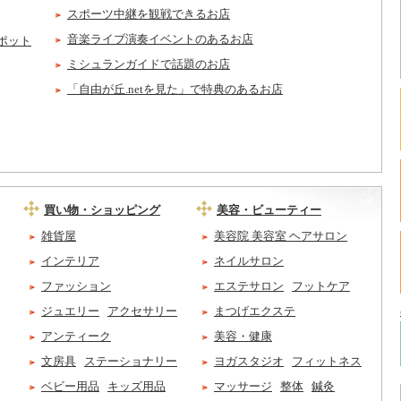
スポーツ中継を観戦できるお店
音楽ライブ演奏イベントのあるお店
ポット
ミシュランガイドで話題のお店
「自由が丘.netを見た」で特典のあるお店
買い物・ショッピング
美容・ビューティー
雑貨屋
美容院 美容室 ヘアサロン
インテリア
ネイルサロン
ファッション
エステサロン
フットケア
ジュエリー
アクセサリー
まつげエクステ
アンティーク
美容・健康
文房具
ステーショナリー
ヨガスタジオ
フィットネス
ベビー用品
キッズ用品
マッサージ
整体
鍼灸