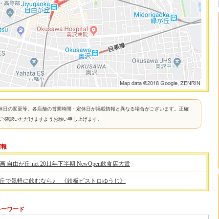
休日の変更等、各店舗の営業時間・定休日が掲載情報と異なる場合がございます。正確
接ご確認いただけますようお願い申し上げます。
情報
 自由が丘.net 2011年下半期 NewOpen飲食店大賞
丘で気軽に飲むなら♪ 《鉄板ビストロゆうじ》
連キーワード