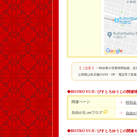
【 ご注意 】
一時休業や営業時間短縮、定
な情報は各店舗のSNS・HP・電話等で直
◆BISTRO YUJI / びすとろゆうじの関連
関連ページ
特別企画
自由が丘.netブログ
自由が
◆BISTRO YUJI / びすとろゆうじの関