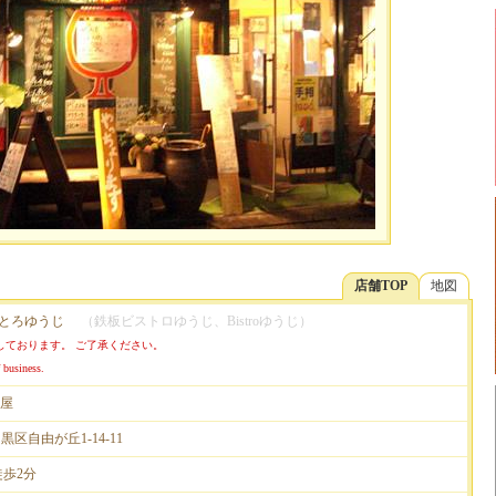
店舗TOP
地図
/ びすとろゆうじ
（鉄板ビストロゆうじ、Bistroゆうじ）
しております。 ご了承ください。
 business.
屋
目黒区自由が丘1-14-11
徒歩2分