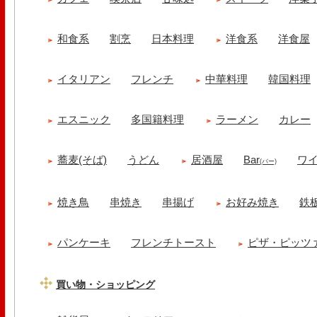
和食系
割烹
日本料理
洋食系
洋食屋
イタリアン
フレンチ
中華料理
韓国料理
エスニック
多国籍料理
ラーメン
カレー
蕎麦(そば)
うどん
居酒屋
Bar
ワ
(バー)
焼き鳥
串焼き
串揚げ
お好み焼き
鉄
パンケーキ
フレンチトースト
ピザ・ピッツ
買い物・ショッピング