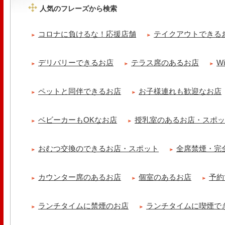
人気のフレーズから検索
tomoru
土曜日限定ランチセット(12:00〜15:00)はじまりました！※数量限
コロナに負けるな！応援店舗
テイクアウトできる
ッコラサラダをそえて)手..
冷え性改善協会 ICITO
デリバリーできるお店
テラス席のあるお店
W
【 よもぎ蒸しやリラクゼーション専門の顧問契約 】 冷え性改善協会
クゼーション店を専..
ペットと同伴できるお店
お子様連れも歓迎なお店
ベビーカーもOKなお店
授乳室のあるお店・スポ
おむつ交換のできるお店・スポット
全席禁煙・完
カウンター席のあるお店
個室のあるお店
予約
ランチタイムに禁煙のお店
ランチタイムに喫煙で