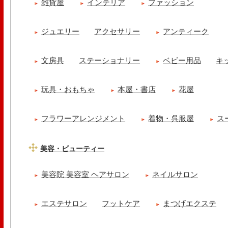
雑貨屋
インテリア
ファッション
ジュエリー
アクセサリー
アンティーク
文房具
ステーショナリー
ベビー用品
キ
玩具・おもちゃ
本屋・書店
花屋
フラワーアレンジメント
着物・呉服屋
ス
美容・ビューティー
美容院 美容室 ヘアサロン
ネイルサロン
エステサロン
フットケア
まつげエクステ