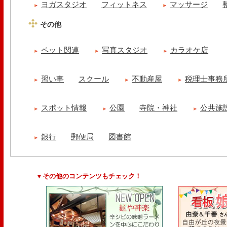
ヨガスタジオ
フィットネス
マッサージ
その他
ペット関連
写真スタジオ
カラオケ店
習い事
スクール
不動産屋
税理士事務
スポット情報
公園
寺院・神社
公共施
銀行
郵便局
図書館
▼その他のコンテンツもチェック！