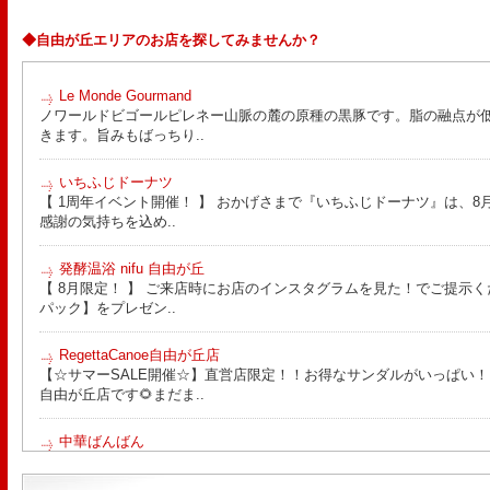
◆自由が丘エリアのお店を探してみませんか？
Le Monde Gourmand
ノワールドビゴールピレネー山脈の麓の原種の黒豚です。脂の融点が
きます。旨みもばっちり..
いちふじドーナツ
【 1周年イベント開催！ 】 おかげさまで『いちふじドーナツ』は、8月
感謝の気持ちを込め..
発酵温浴 nifu 自由が丘
【 8月限定！ 】 ご来店時にお店のインスタグラムを見た！でご提示く
パック】をプレゼン..
RegettaCanoe自由が丘店
【☆サマーSALE開催☆】直営店限定！！お得なサンダルがいっぱい！！ こん
自由が丘店です🌻まだま..
中華ばんばん
8月15日（土）は夏季休業とさせていただきます。 翌16日（日）は通
ります。 ご来店の際は..