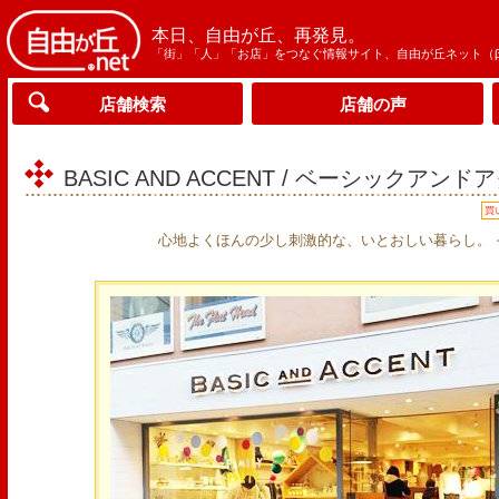
本日、自由が丘、再発見。
「街」「人」「お店」をつなぐ情報サイト、自由が丘ネット（
店舗検索
店舗の声
BASIC AND ACCENT / ベーシックアン
買
心地よくほんの少し刺激的な、いとおしい暮らし。 