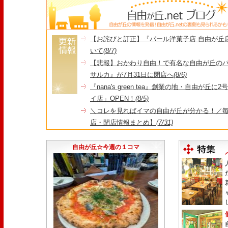
【お詫びと訂正】『パール洋菓子店 自由が丘
いて
(8/7)
【悲報】おかわり自由！で有名な自由が丘の
サルカ』が7月31日に閉店へ
(8/6)
『nana's green tea』創業の地・自由が丘
イ店」OPEN！
(8/5)
＼コレを見ればイマの自由が丘が分かる！／毎
店・閉店情報まとめ】
(7/31)
1日限定だった跡地に！家系×九州豚骨『かんむり
永久パス配布も！
(7/30)
自由が丘☆今週の１コマ