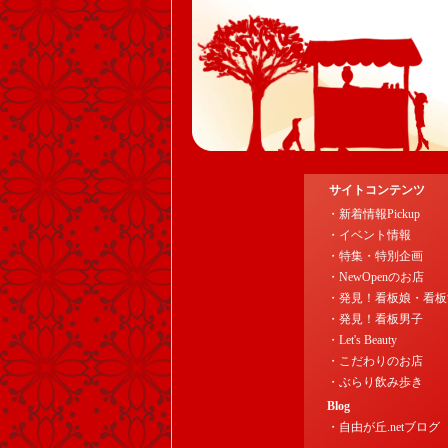
サイトコンテンツ
・新着情報Pickup
・イベント情報
・特集・特別企画
・NewOpenのお店
・発見！看板娘・看板
・発見！看板男子
・Let's Beauty
・こだわりのお店
・ぶらり飲み歩き
Blog
・自由が丘.netブログ