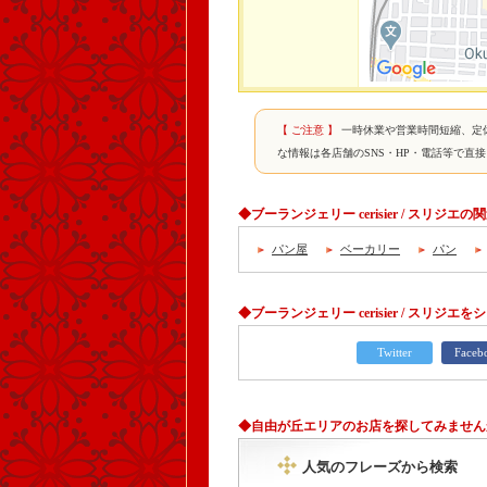
【 ご注意 】
一時休業や営業時間短縮、定
な情報は各店舗のSNS・HP・電話等で直
◆ブーランジェリー cerisier / スリジエ
パン屋
ベーカリー
パン
◆ブーランジェリー cerisier / スリジエを
Twitter
Faceb
◆自由が丘エリアのお店を探してみません
人気のフレーズから検索