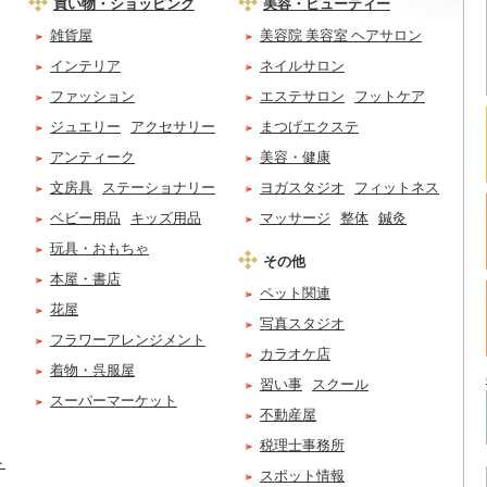
買い物・ショッピング
美容・ビューティー
雑貨屋
美容院 美容室 ヘアサロン
インテリア
ネイルサロン
ファッション
エステサロン
フットケア
ジュエリー
アクセサリー
まつげエクステ
アンティーク
美容・健康
文房具
ステーショナリー
ヨガスタジオ
フィットネス
ベビー用品
キッズ用品
マッサージ
整体
鍼灸
玩具・おもちゃ
その他
本屋・書店
ペット関連
花屋
写真スタジオ
フラワーアレンジメント
カラオケ店
着物・呉服屋
習い事
スクール
スーパーマーケット
不動産屋
税理士事務所
ト
スポット情報