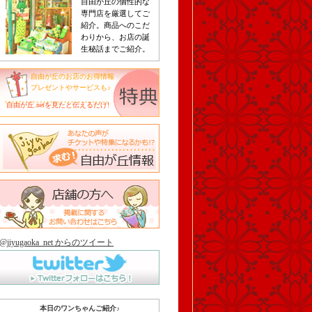
自由が丘の個性的な
専門店を厳選してご
紹介。商品へのこだ
わりから、お店の誕
生秘話までご紹介。
自由が丘のお店のお得情報
プレゼントやサービスも♪
自由が丘.netを見たと伝えるだけ!
@jiyugaoka_net からのツイート
本日のワンちゃんご紹介♪