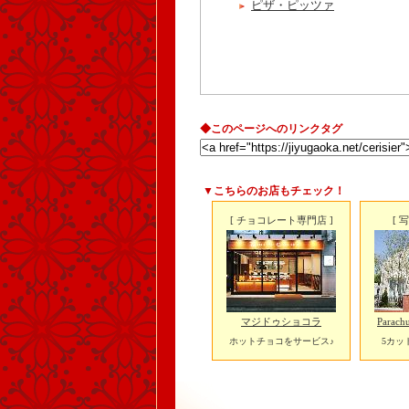
ピザ・ピッツァ
◆このページへのリンクタグ
▼こちらのお店もチェック！
[ チョコレート専門店 ]
[ 
マジドゥショコラ
Para
ホットチョコをサービス♪
5カッ