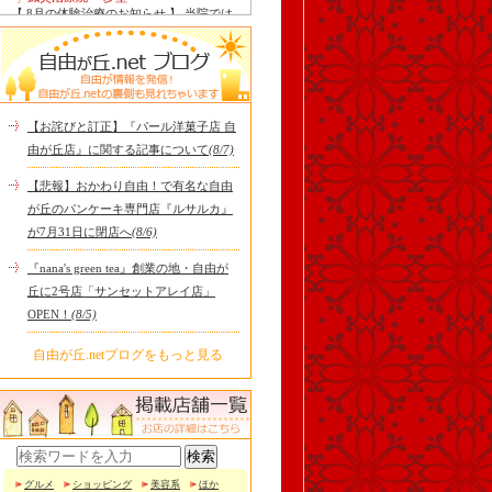
【 8月の体験治療のお知らせ 】 当院では
毎月第1月曜日を体験dayとし、当院の施
術をお得に体験し..
Le Monde Gourmand
今年も南アルプス @sachiblueberryfarm か
ら美味しいブルーベリーが😋
https://www.instagram.com/sachi..
【お詫びと訂正】『パール洋菓子店 自
tomoru
由が丘店』に関する記事について
(8/7)
土曜日限定ランチセット(12:00〜15:00)は
じまりました！※数量限定その日のおす
【悲報】おかわり自由！で有名な自由
すめサンドイッチ(ルッ..
が丘のパンケーキ専門店『ルサルカ』
cheese & booze ost
が7月31日に閉店へ
(8/6)
【 平日限定ランチメニュー 】 ワンプレー
トランチ登場！！パスタやリゾットにも
『nana's green tea』創業の地・自由が
色々付くようにな..
丘に2号店「サンセットアレイ店」
京都九条ねぎ焼き専門店 ねぎ家 -時代
OPEN！
(8/5)
家 旬-
【ランチ限定】鉄板炙りホルモン丼🔥本
日も大人気！香ばしく炙った新鮮ホルモ
自由が丘.netブログをもっと見る
ンに、濃厚な京都味噌だれ..
冷え性改善協会 ICITO
【 よもぎ蒸しやリラクゼーション専門の
顧問契約 】 冷え性改善協会は、小規模の
エステサロン、リ..
グルメ
ショッピング
美容系
ほか