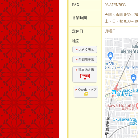
FAX
03-3725-7833
火曜～金曜 8:30～20:
営業時間
土・日・祝 8:30～19:
定休日
月曜日
地図
大きく表示
印刷用表示
現在地表示
Googleマップ