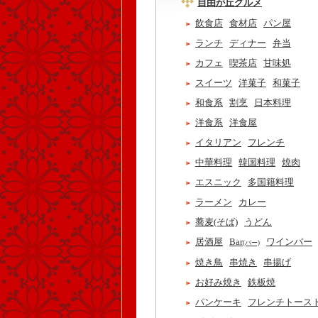
自由が丘グルメ
飲食店
食材店
パン屋
ランチ
ディナー
弁当
カフェ
喫茶店
甘味処
スイーツ
洋菓子
和菓子
和食系
割烹
日本料理
洋食系
洋食屋
イタリアン
フレンチ
中華料理
韓国料理
焼肉
エスニック
多国籍料理
ラーメン
カレー
蕎麦(そば)
うどん
居酒屋
Bar
ワインバー
(バー)
焼き鳥
串焼き
串揚げ
お好み焼き
鉄板焼
パンケーキ
フレンチトース