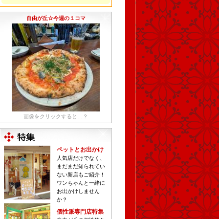
自由が丘☆今週の１コマ
画像をクリックすると…？
ペットとお出かけ
人気店だけでなく、
まだまだ知られてい
ない新店もご紹介！
ワンちゃんと一緒に
お出かけしません
か？
個性派専門店特集