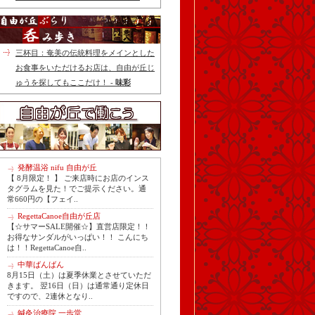
三杯目：奄美の伝統料理をメインとした
お食事をいただけるお店は、自由が丘じ
ゅうを探してもここだけ！ -
味彩
発酵温浴 nifu 自由が丘
【 8月限定！ 】 ご来店時にお店のインス
タグラムを見た！でご提示ください。通
常660円の【フェイ..
RegettaCanoe自由が丘店
【☆サマーSALE開催☆】直営店限定！！
お得なサンダルがいっぱい！！ こんにち
は！！RegettaCanoe自..
中華ばんばん
8月15日（土）は夏季休業とさせていただ
きます。 翌16日（日）は通常通り定休日
ですので、2連休となり..
鍼灸治療院 一歩堂