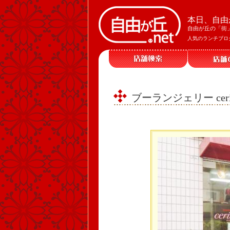
本日、自由
自由が丘の「街
人気のランチブロ
ブーランジェリー ceris