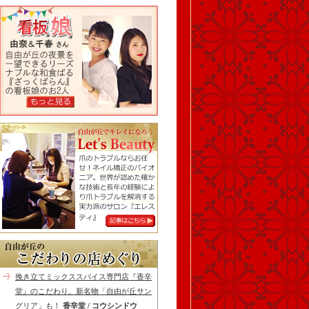
挽き立てミックススパイス専門店『香辛
堂』のこだわり。新名物「自由が丘サン
グリア」も！
香辛堂 / コウシンドウ