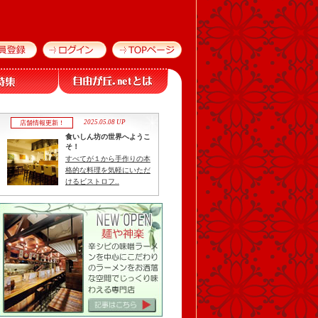
2025.05.08 UP
店舗情報更新！
食いしん坊の世界へようこ
そ！
すべてが１から手作りの本
格的な料理を気軽にいただ
けるビストロフ..