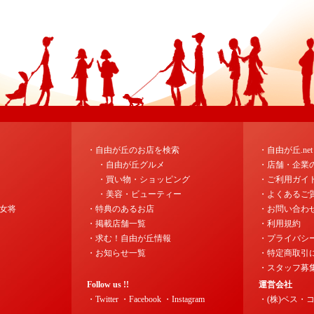
・自由が丘のお店を検索
・自由が丘.ne
・自由が丘グルメ
・店舗・企業
・買い物・ショッピング
・ご利用ガイ
・美容・ビューティー
・よくあるご
女将
・特典のあるお店
・お問い合わ
・掲載店舗一覧
・利用規約
・求む！自由が丘情報
・プライバシ
・お知らせ一覧
・特定商取引
・スタッフ募
Follow us !!
運営会社
・Twitter
・Facebook
・Instagram
・(株)ベス・