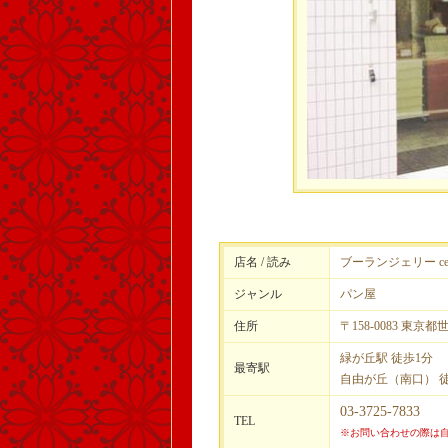
店名 / 読み
ブーランジェリー ceri
ジャンル
パン屋
住所
〒158-0083 東京都
緑が丘駅 徒歩1分
最寄駅
自由が丘（南口） 徒
03-3725-7833
TEL
※お問い合わせの際は自