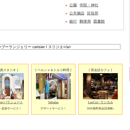
公園
寺院・神社
公共施設
区役所
銀行
郵便局
図書館
写真スタジオ ]
[ ペルシャ＆トルコ料理 ]
[ 英会話カフェ ]
chute/パラシュート
Sabalan
LanCul / ランカル
ト追加サービス！
デザートサービス！
30分無料英会話体験♪