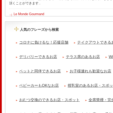
頂くことができます..
Le Monde Gourmand
今年も南アルプス @sachiblueberryfarm から美味しいブルーベリーが
https://www.instagram.com/sachiblueberryfarm/
人気のフレーズから検索
tomoru
土曜日限定ランチセット(12:00〜15:00)はじまりました！※数量限
コロナに負けるな！応援店舗
テイクアウトできる
ッコラサラダをそえて)手..
cheese & booze ost
デリバリーできるお店
テラス席のあるお店
W
【 平日限定ランチメニュー 】 ワンプレートランチ登場！！パスタや
ました！日替わりの..
ペットと同伴できるお店
お子様連れも歓迎なお店
京都九条ねぎ焼き専門店 ねぎ家 -時代家 旬-
【ランチ限定】鉄板炙りホルモン丼🔥本日も大人気！香ばしく炙った
だれ。とろりとした温泉卵..
ベビーカーもOKなお店
授乳室のあるお店・スポ
冷え性改善協会 ICITO
【 よもぎ蒸しやリラクゼーション専門の顧問契約 】 冷え性改善協会
おむつ交換のできるお店・スポット
全席禁煙・完
クゼーション店を専..