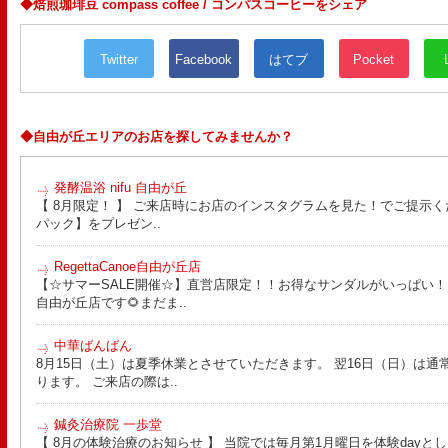
◆焙煎珈琲豆 compass coffee / コンパスコーヒーをシェア
Twitter
Facebook
はてブ
Pocket
◆自由が丘エリアのお店を探してみませんか？
発酵温浴 nifu 自由が丘
【 8月限定！ 】 ご来店時にお店のインスタグラムを見た！でご提示く
パック】をプレゼン..
RegettaCanoe自由が丘店
【☆サマーSALE開催☆】直営店限定！！お得なサンダルがいっぱい！！ こん
自由が丘店です🌻まだま..
中華ばんばん
8月15日（土）は夏季休業とさせていただきます。 翌16日（日）は通
ります。 ご来店の際は..
鍼灸治療院 一歩堂
【 8月の体験治療のお知らせ 】 当院では毎月第1月曜日を体験day