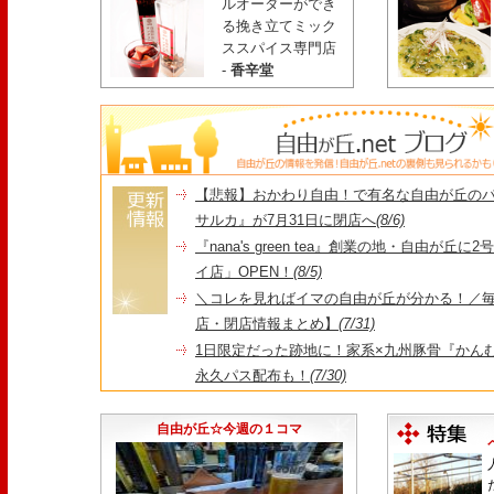
ルオーダーができ
る挽き立てミック
ススパイス専門店
-
香辛堂
【悲報】おかわり自由！で有名な自由が丘の
サルカ』が7月31日に閉店へ
(8/6)
『nana's green tea』創業の地・自由が丘
イ店」OPEN！
(8/5)
＼コレを見ればイマの自由が丘が分かる！／毎
店・閉店情報まとめ】
(7/31)
1日限定だった跡地に！家系×九州豚骨『かんむり
永久パス配布も！
(7/30)
【悲報】"Made in Tokyo"にこだわった『
由が丘店』が閉店
(7/29)
自由が丘☆今週の１コマ