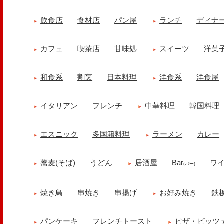
飲食店
食材店
パン屋
ランチ
ディナ
カフェ
喫茶店
甘味処
スイーツ
洋菓
和食系
割烹
日本料理
洋食系
洋食屋
イタリアン
フレンチ
中華料理
韓国料理
エスニック
多国籍料理
ラーメン
カレー
蕎麦(そば)
うどん
居酒屋
Bar
ワ
(バー)
焼き鳥
串焼き
串揚げ
お好み焼き
鉄
パンケーキ
フレンチトースト
ピザ・ピッツ