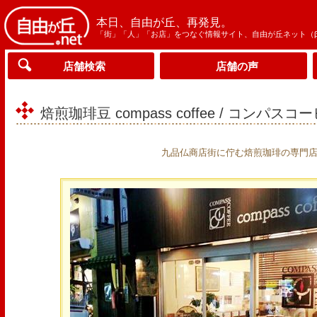
本日、自由が丘、再発見。
「街」「人」「お店」をつなぐ情報サイト、自由が丘ネット（
店舗検索
店舗の声
焙煎珈琲豆 compass coffee / コンパスコ
九品仏商店街に佇む焙煎珈琲の専門