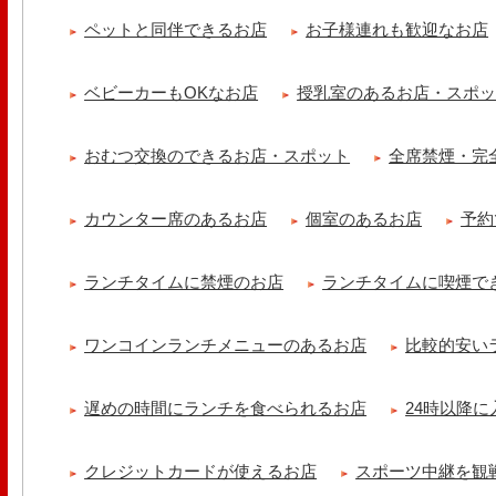
ペットと同伴できるお店
お子様連れも歓迎なお店
京都九条ねぎ焼き専門店 ねぎ家 -時代家 旬-
【ランチ限定】鉄板炙りホルモン丼🔥本日も大人気！香ばしく炙った
だれ。とろりとした温泉卵..
ベビーカーもOKなお店
授乳室のあるお店・スポ
冷え性改善協会 ICITO
【 よもぎ蒸しやリラクゼーション専門の顧問契約 】 冷え性改善協会
おむつ交換のできるお店・スポット
全席禁煙・完
クゼーション店を専..
カウンター席のあるお店
個室のあるお店
予約
ランチタイムに禁煙のお店
ランチタイムに喫煙で
ワンコインランチメニューのあるお店
比較的安い
遅めの時間にランチを食べられるお店
24時以降
クレジットカードが使えるお店
スポーツ中継を観