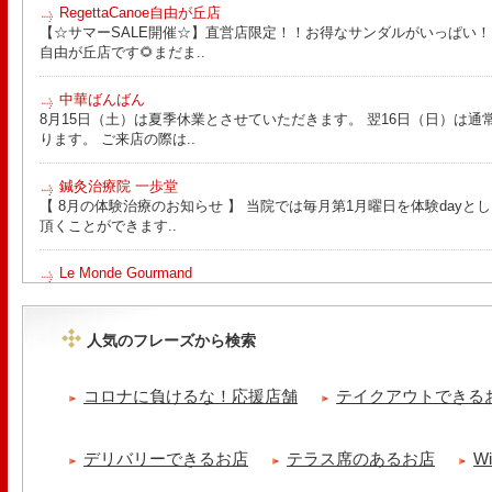
RegettaCanoe自由が丘店
【☆サマーSALE開催☆】直営店限定！！お得なサンダルがいっぱい！！ こん
自由が丘店です🌻まだま..
中華ばんばん
8月15日（土）は夏季休業とさせていただきます。 翌16日（日）は通
ります。 ご来店の際は..
鍼灸治療院 一歩堂
【 8月の体験治療のお知らせ 】 当院では毎月第1月曜日を体験day
頂くことができます..
Le Monde Gourmand
今年も南アルプス @sachiblueberryfarm から美味しいブルーベリーが
https://www.instagram.com/sachiblueberryfarm/
人気のフレーズから検索
tomoru
土曜日限定ランチセット(12:00〜15:00)はじまりました！※数量限
コロナに負けるな！応援店舗
テイクアウトできる
ッコラサラダをそえて)手..
cheese & booze ost
デリバリーできるお店
テラス席のあるお店
W
【 平日限定ランチメニュー 】 ワンプレートランチ登場！！パスタや
ました！日替わりの..