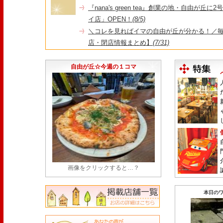
『nana's green tea』創業の地・自由が丘
イ店」OPEN！
(8/5)
＼コレを見ればイマの自由が丘が分かる！／毎
店・閉店情報まとめ】
(7/31)
1日限定だった跡地に！家系×九州豚骨『かんむり
永久パス配布も！
(7/30)
自由が丘☆今週の１コマ
画像をクリックすると…？
本日のワ