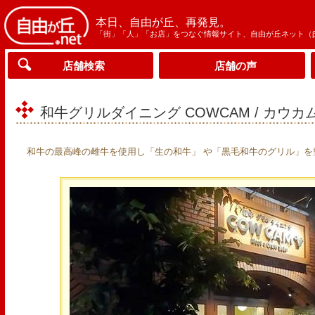
本日、自由が丘、再発見。
「街」「人」「お店」をつなぐ情報サイト、自由が丘ネット（
店舗検索
店舗の声
和牛グリルダイニング COWCAM / カウカ
和牛の最高峰の雌牛を使用し「生の和牛」 や「黒毛和牛のグリル」を