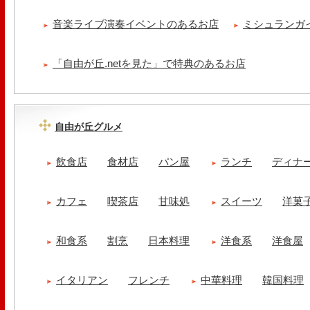
音楽ライブ演奏イベントのあるお店
ミシュランガ
「自由が丘.netを見た」で特典のあるお店
自由が丘グルメ
飲食店
食材店
パン屋
ランチ
ディナ
カフェ
喫茶店
甘味処
スイーツ
洋菓
和食系
割烹
日本料理
洋食系
洋食屋
イタリアン
フレンチ
中華料理
韓国料理