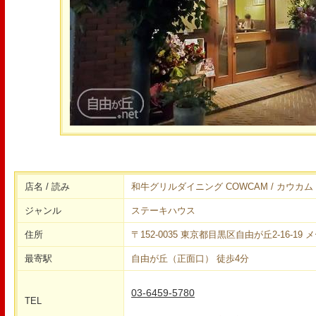
店名 / 読み
和牛グリルダイニング COWCAM / カウ
ジャンル
ステーキハウス
住所
〒152-0035 東京都目黒区自由が丘2-16-19
最寄駅
自由が丘（正面口） 徒歩4分
03-6459-5780
TEL