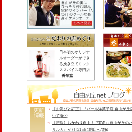
日本初のオリジナ
ルオーダーができ
る挽き立てミック
ススパイス専門店
-
香辛堂
【お詫びと訂正】『パール洋菓子店 自由が丘
いて
(8/7)
【悲報】おかわり自由！で有名な自由が丘の
サルカ』が7月31日に閉店へ
(8/6)