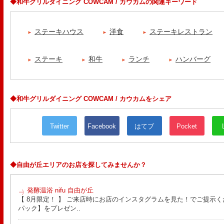
◆和牛グリルダイニング COWCAM / カウカムの関連キーワード
ステーキハウス
洋食
ステーキレストラン
ステーキ
和牛
ランチ
ハンバーグ
◆和牛グリルダイニング COWCAM / カウカムをシェア
Twitter
Facebook
はてブ
Pocket
◆自由が丘エリアのお店を探してみませんか？
発酵温浴 nifu 自由が丘
【 8月限定！ 】 ご来店時にお店のインスタグラムを見た！でご提示く
パック】をプレゼン..