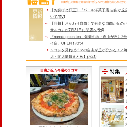
【お詫びと訂正】『パール洋菓子店 自由が丘
いて
(8/7)
【悲報】おかわり自由！で有名な自由が丘の
サルカ』が7月31日に閉店へ
(8/6)
『nana's green tea』創業の地・自由が丘
イ店」OPEN！
(8/5)
＼コレを見ればイマの自由が丘が分かる！／毎
店・閉店情報まとめ】
(7/31)
1日限定だった跡地に！家系×九州豚骨『かんむり
永久パス配布も！
(7/30)
自由が丘☆今週の１コマ