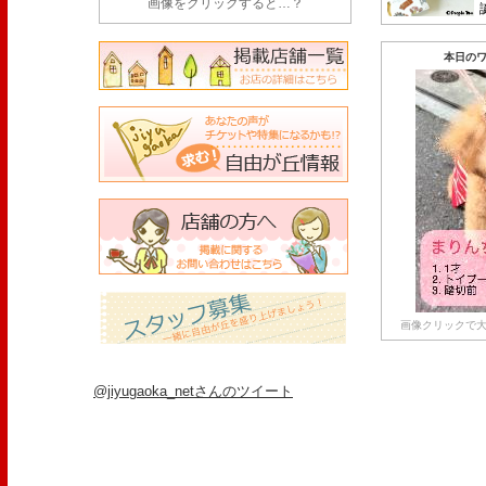
画像をクリックすると…？
本日のワ
画像クリックで大
@jiyugaoka_netさんのツイート