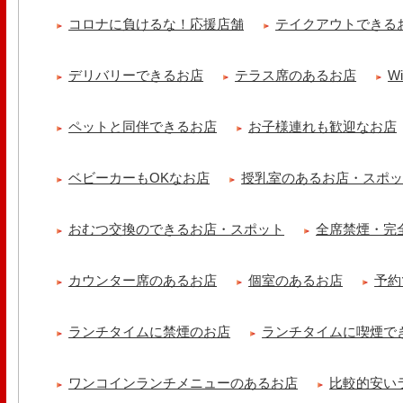
シストロン仔羊の煮込み パニスとリ・ダニョーのパネ フランスの仔
コロナに負けるな！応援店舗
テイクアウトできる
煮込みました ニースの郷..
冷え性改善協会 ICITO
デリバリーできるお店
テラス席のあるお店
W
【 よもぎ蒸しやリラクゼーション専門の顧問契約 】 冷え性改善協会
クゼーション店を専..
ペットと同伴できるお店
お子様連れも歓迎なお店
ベビーカーもOKなお店
授乳室のあるお店・スポ
おむつ交換のできるお店・スポット
全席禁煙・完
カウンター席のあるお店
個室のあるお店
予約
ランチタイムに禁煙のお店
ランチタイムに喫煙で
ワンコインランチメニューのあるお店
比較的安い