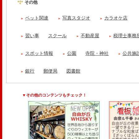
その他
ペット関連
写真スタジオ
カラオケ店
習い事
スクール
不動産屋
税理士事務
スポット情報
公園
寺院・神社
公共施
銀行
郵便局
図書館
▼その他のコンテンツもチェック！