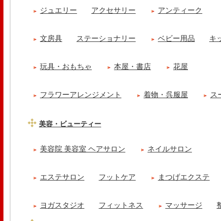
ジュエリー
アクセサリー
アンティーク
文房具
ステーショナリー
ベビー用品
キ
玩具・おもちゃ
本屋・書店
花屋
フラワーアレンジメント
着物・呉服屋
ス
美容・ビューティー
美容院 美容室 ヘアサロン
ネイルサロン
エステサロン
フットケア
まつげエクステ
ヨガスタジオ
フィットネス
マッサージ