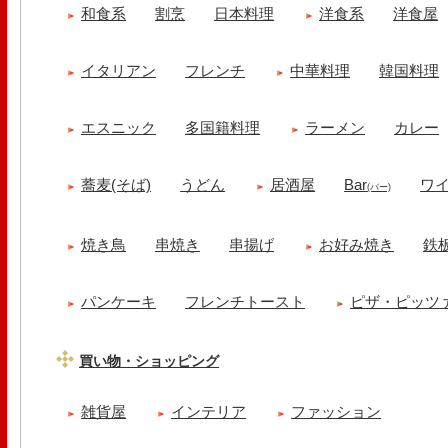
和食系
割烹
日本料理
洋食系
洋食屋
イタリアン
フレンチ
中華料理
韓国料理
エスニック
多国籍料理
ラーメン
カレー
蕎麦(そば)
うどん
居酒屋
Bar
ワ
(バー)
焼き鳥
串焼き
串揚げ
お好み焼き
鉄
パンケーキ
フレンチトースト
ピザ・ピッツ
買い物・ショッピング
雑貨屋
インテリア
ファッション