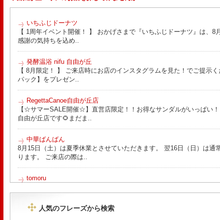
いちふじドーナツ
【 1周年イベント開催！ 】 おかげさまで『いちふじドーナツ』は、8月
感謝の気持ちを込め..
発酵温浴 nifu 自由が丘
【 8月限定！ 】 ご来店時にお店のインスタグラムを見た！でご提示く
パック】をプレゼン..
RegettaCanoe自由が丘店
【☆サマーSALE開催☆】直営店限定！！お得なサンダルがいっぱい！！ こん
自由が丘店です🌻まだま..
中華ばんばん
8月15日（土）は夏季休業とさせていただきます。 翌16日（日）は通
ります。 ご来店の際は..
tomoru
土曜日限定ランチセット(12:00〜15:00)はじまりました！※数量限
ッコラサラダをそえて)手..
人気のフレーズから検索
Le Monde Gourmand