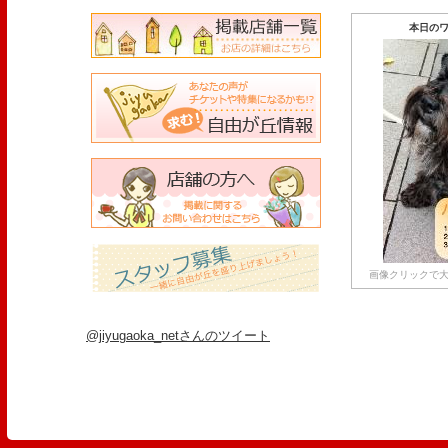
本日のワ
画像クリックで大
@jiyugaoka_netさんのツイート