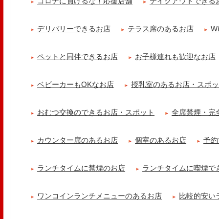
コロナに負けるな！応援店舗
テイクアウトできる
ッコラサラダをそえて)手..
cheese & booze ost
デリバリーできるお店
テラス席のあるお店
W
【 平日限定ランチメニュー 】 ワンプレートランチ登場！！パスタや
ました！日替わりの..
ペットと同伴できるお店
お子様連れも歓迎なお店
京都九条ねぎ焼き専門店 ねぎ家 -時代家 旬-
【ランチ限定】鉄板炙りホルモン丼🔥本日も大人気！香ばしく炙った
だれ。とろりとした温泉卵..
ベビーカーもOKなお店
授乳室のあるお店・スポ
冷え性改善協会 ICITO
【 よもぎ蒸しやリラクゼーション専門の顧問契約 】 冷え性改善協会
おむつ交換のできるお店・スポット
全席禁煙・完
クゼーション店を専..
カウンター席のあるお店
個室のあるお店
予約
ランチタイムに禁煙のお店
ランチタイムに喫煙で
ワンコインランチメニューのあるお店
比較的安い