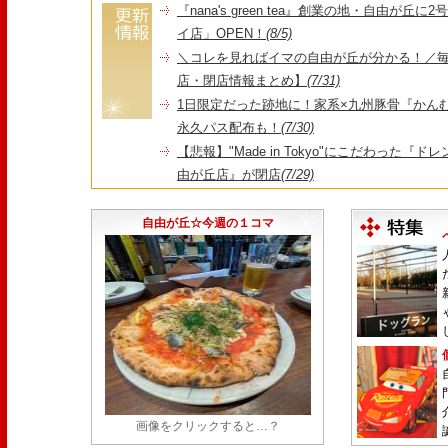
『nana's green tea』創業の地・自由が丘
イ店」OPEN！
(8/5)
＼コレを見ればイマの自由が丘が分かる！／毎
店・閉店情報まとめ】
(7/31)
1日限定だった跡地に！家系×九州豚骨『かんむり
永久パス配布も！
(7/30)
【悲報】"Made in Tokyo"にこだわった『
由が丘店』が閉店
(7/29)
【悲報】昭和14年創業、奥沢で愛された『とん
25日をもって86年の歴史に幕
(7/23)
自由が丘☆今週の１コマ
画像をクリックすると…？