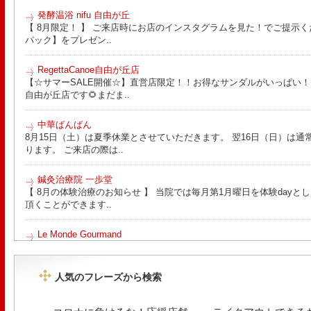
発酵温浴 nifu 自由が丘
【 8月限定！ 】 ご来店時にお店のインスタグラムを見た！でご提示く
パック】をプレゼン..
RegettaCanoe自由が丘店
【☆サマーSALE開催☆】直営店限定！！お得なサンダルがいっぱい！！ こん
自由が丘店です🌻まだま..
中華ばんばん
8月15日（土）は夏季休業とさせていただきます。 翌16日（日）は通
ります。 ご来店の際は..
鍼灸治療院 一歩堂
【 8月の体験治療のお知らせ 】 当院では毎月第1月曜日を体験day
頂くことができます..
Le Monde Gourmand
今年も南アルプス @sachiblueberryfarm から美味しいブルーベリーが
https://www.instagram.com/sachiblueberryfarm/
人気のフレーズから検索
tomoru
土曜日限定ランチセット(12:00〜15:00)はじまりました！※数量限