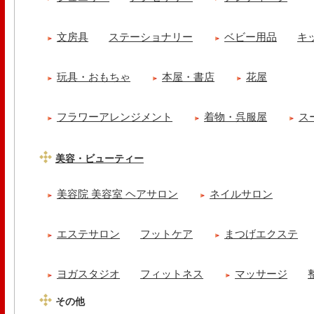
文房具
ステーショナリー
ベビー用品
キ
玩具・おもちゃ
本屋・書店
花屋
フラワーアレンジメント
着物・呉服屋
ス
美容・ビューティー
美容院 美容室 ヘアサロン
ネイルサロン
エステサロン
フットケア
まつげエクステ
ヨガスタジオ
フィットネス
マッサージ
その他