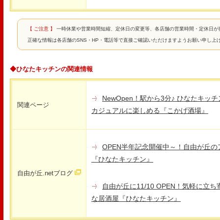
【 ご注意 】
一時休業や営業時間短縮、定休日の変更等、各店舗の営業時間・定休日が
正確な情報は各店舗のSNS・HP・電話等で直接ご確認いただけますようお願い申し上
◆ひなたキッチンの関連情報
NewOpen！駅から3分♪ ひなたキ
関連ページ
カジュアルに楽しめる『こかげ酒場』
OPEN半年記念開催中～！自由が丘のア
『ひなたキッチン』
自由が丘.netブログ
自由が丘に11/10 OPEN！気軽に
な居酒屋『ひなたキッチン』