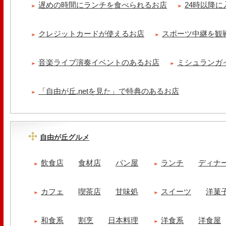
遅めの時間にランチを食べられるお店
24時以降
クレジットカードが使えるお店
スポーツ中継を観
音楽ライブ演奏イベントのあるお店
ミシュランガ
「自由が丘.netを見た」で特典のあるお店
自由が丘グルメ
飲食店
食材店
パン屋
ランチ
ディナ
カフェ
喫茶店
甘味処
スイーツ
洋菓
和食系
割烹
日本料理
洋食系
洋食屋