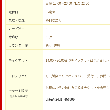
日曜 15:00～23:00（L.O.22:00）
定休日
不定休
禁煙・喫煙
終日喫煙可
カード利用
可
総席数
32席
カウンター席
あり（8席）
テイクアウト
14:00〜20:00までテイクアウトはじめました
出前デリバリー
可（近隣エリアのデリバリー受付中。お問い
お得にお使い頂けるご飲食チケットを販売し
チケット販売
*前売券/食事券等
akt/n/n24d1f7f56899