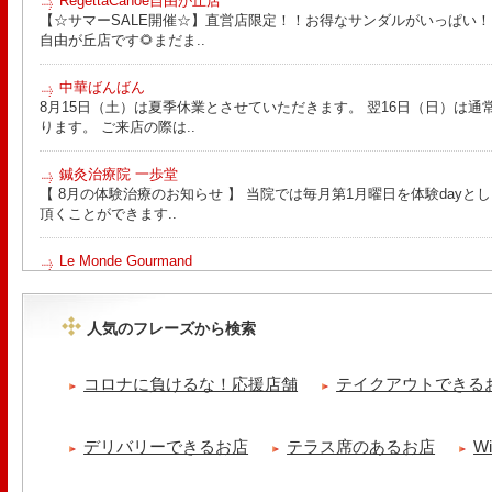
RegettaCanoe自由が丘店
【☆サマーSALE開催☆】直営店限定！！お得なサンダルがいっぱい！！ こん
自由が丘店です🌻まだま..
中華ばんばん
8月15日（土）は夏季休業とさせていただきます。 翌16日（日）は通
ります。 ご来店の際は..
鍼灸治療院 一歩堂
【 8月の体験治療のお知らせ 】 当院では毎月第1月曜日を体験day
頂くことができます..
Le Monde Gourmand
今年も南アルプス @sachiblueberryfarm から美味しいブルーベリーが
https://www.instagram.com/sachiblueberryfarm/
人気のフレーズから検索
tomoru
土曜日限定ランチセット(12:00〜15:00)はじまりました！※数量限
コロナに負けるな！応援店舗
テイクアウトできる
ッコラサラダをそえて)手..
cheese & booze ost
デリバリーできるお店
テラス席のあるお店
W
【 平日限定ランチメニュー 】 ワンプレートランチ登場！！パスタや
ました！日替わりの..