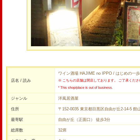
ワイン酒場 HAJIME no IPPO / はじめの
店名 / 読み
※ こちらの店舗は閉店しております。 ご了承くださ
* This shop/place is out of business.
ジャンル
洋風居酒屋
住所
〒152-0035 東京都目黒区自由が丘2-14-5 館
最寄駅
自由が丘（正面口） 徒歩3分
総席数
32席