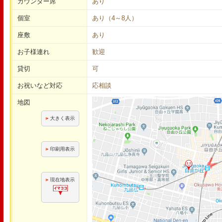
カウンター席
あり
個室
あり（4～8人）
座敷
あり
お子様連れ
歓迎
貸切
可
お祝いなど対応
応相談
地図
大きく表示
印刷用表示
現在地表示