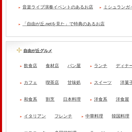
音楽ライブ演奏イベントのあるお店
ミシュランガ
「自由が丘.netを見た」で特典のあるお店
自由が丘グルメ
飲食店
食材店
パン屋
ランチ
ディナ
カフェ
喫茶店
甘味処
スイーツ
洋菓
和食系
割烹
日本料理
洋食系
洋食屋
イタリアン
フレンチ
中華料理
韓国料理