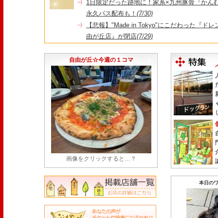
1日限定だった跡地に！家系×九州豚骨『かんむり
永久パス配布も！
(7/30)
【悲報】"Made in Tokyo"にこだわった『
由が丘店』が閉店
(7/29)
【悲報】昭和14年創業、奥沢で愛された『とん
25日をもって86年の歴史に幕
(7/23)
自由が丘☆今週の１コマ
画像をクリックすると…？
本日のワ