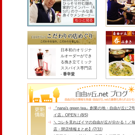
日本初のオリジナ
ルオーダーができ
る挽き立てミック
ススパイス専門店
-
香辛堂
『nana's green tea』創業の地・自由が丘
イ店」OPEN！
(8/5)
＼コレを見ればイマの自由が丘が分かる！／毎
店・閉店情報まとめ】
(7/31)