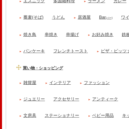
エスニック
多国籍料理
ラーメン
カレー
蕎麦(そば)
うどん
居酒屋
Bar
ワ
(バー)
焼き鳥
串焼き
串揚げ
お好み焼き
鉄
パンケーキ
フレンチトースト
ピザ・ピッツ
買い物・ショッピング
雑貨屋
インテリア
ファッション
ジュエリー
アクセサリー
アンティーク
文房具
ステーショナリー
ベビー用品
キ