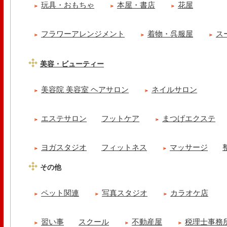
玩具・おもちゃ
本屋・書店
花屋
フラワーアレンジメント
着物・呉服屋
ス
美容・ビューティー
美容院 美容室 ヘアサロン
ネイルサロン
エステサロン
フットケア
まつげエクステ
ヨガスタジオ
フィットネス
マッサージ
その他
ペット関連
写真スタジオ
カラオケ店
習い事
スクール
不動産屋
税理士事務