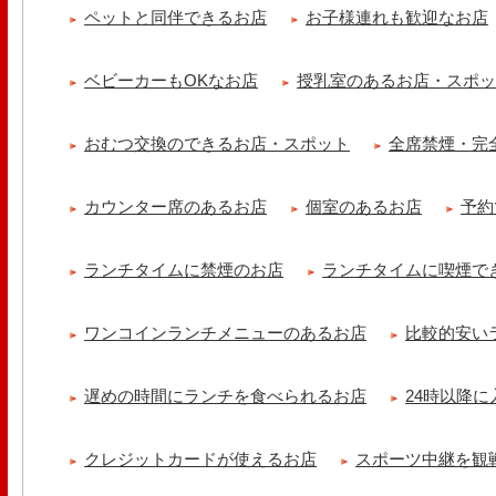
ペットと同伴できるお店
お子様連れも歓迎なお店
京都九条ねぎ焼き専門店 ねぎ家 -時代家 旬-
【ランチ限定】鉄板炙りホルモン丼🔥本日も大人気！香ばしく炙った
だれ。とろりとした温泉卵..
ベビーカーもOKなお店
授乳室のあるお店・スポ
冷え性改善協会 ICITO
【 よもぎ蒸しやリラクゼーション専門の顧問契約 】 冷え性改善協会
おむつ交換のできるお店・スポット
全席禁煙・完
クゼーション店を専..
カウンター席のあるお店
個室のあるお店
予約
ランチタイムに禁煙のお店
ランチタイムに喫煙で
ワンコインランチメニューのあるお店
比較的安い
遅めの時間にランチを食べられるお店
24時以降
クレジットカードが使えるお店
スポーツ中継を観