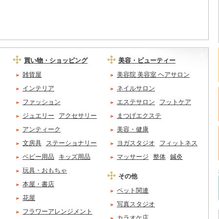
買い物・ショッピング
美容・ビューティー
雑貨屋
美容院 美容室 ヘアサロン
インテリア
ネイルサロン
ファッション
エステサロン
フットケア
ジュエリー
アクセサリー
まつげエクステ
アンティーク
美容・健康
文房具
ステーショナリー
ヨガスタジオ
フィットネス
ベビー用品
キッズ用品
マッサージ
整体
鍼灸
玩具・おもちゃ
その他
本屋・書店
ペット関連
花屋
写真スタジオ
フラワーアレンジメント
カラオケ店