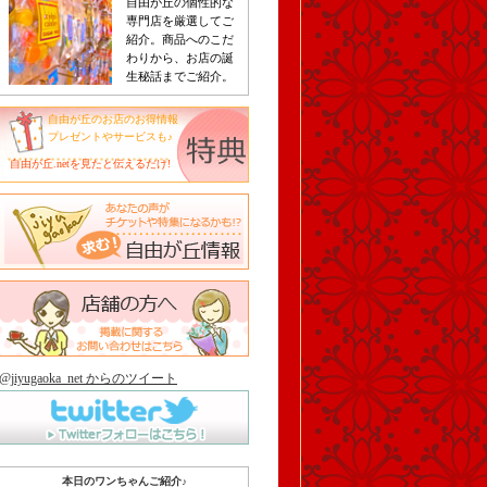
自由が丘の個性的な
専門店を厳選してご
紹介。商品へのこだ
わりから、お店の誕
生秘話までご紹介。
自由が丘のお店のお得情報
プレゼントやサービスも♪
自由が丘.netを見たと伝えるだけ!
@jiyugaoka_net からのツイート
本日のワンちゃんご紹介♪