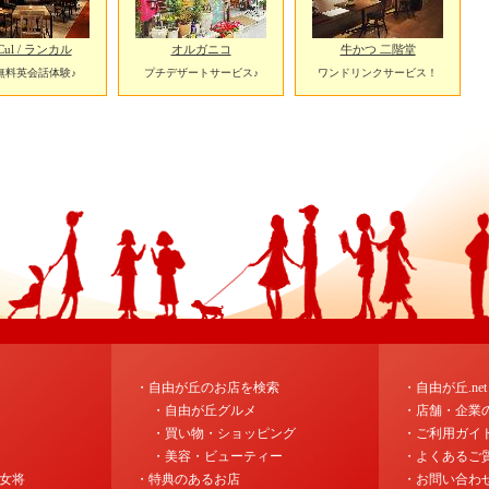
Cul / ランカル
オルガニコ
牛かつ 二階堂
分無料英会話体験♪
プチデザートサービス♪
ワンドリンクサービス！
・自由が丘のお店を検索
・自由が丘.ne
・自由が丘グルメ
・店舗・企業
・買い物・ショッピング
・ご利用ガイ
・美容・ビューティー
・よくあるご
女将
・特典のあるお店
・お問い合わ