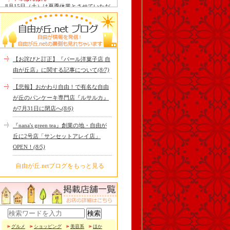
8月15日（土）は夏季休業とさせていただ
きます。 翌16日（日）は通常通り定休日
ですので、2連休となり..
tomoru
土曜日限定ランチセット(12:00〜15:00)は
じまりました！※数量限定その日のおす
すめサンドイッチ(ルッ..
【お詫びと訂正】『パール洋菓子店 自
Le Monde Gourmand
由が丘店』に関する記事について
(8/7)
シストロン仔羊の煮込み パニスとリ・ダ
ニョーのパネ フランスの仔羊をトマトと
【悲報】おかわり自由！で有名な自由
オリーブを合わせて煮..
が丘のパンケーキ専門店『ルサルカ』
冷え性改善協会 ICITO
が7月31日に閉店へ
(8/6)
【 よもぎ蒸しやリラクゼーション専門の
顧問契約 】 冷え性改善協会は、小規模の
『nana's green tea』創業の地・自由が
エステサロン、リ..
丘に2号店「サンセットアレイ店」
OPEN！
(8/5)
自由が丘.netブログをもっと見る
グルメ
ショッピング
美容系
ほか