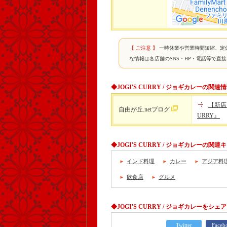
【 ご注意 】
一時休業や営業時間短縮、定
な情報は各店舗のSNS・HP・電話等で直
◆JOGI'S CURRY / ジョギカレーの関連
【新店
自由が丘.netブログ
URRY』
◆JOGI'S CURRY / ジョギカレーの関
インド料理
カレー
アジア料
飲食店
グルメ
◆JOGI'S CURRY / ジョギカレーをシェア
Twitter
Faceb