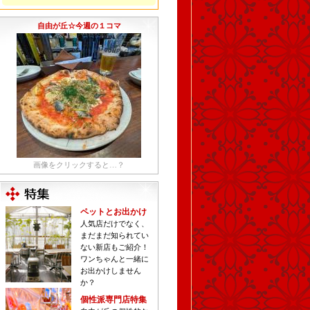
自由が丘☆今週の１コマ
画像をクリックすると…？
ペットとお出かけ
人気店だけでなく、
まだまだ知られてい
ない新店もご紹介！
ワンちゃんと一緒に
お出かけしません
か？
個性派専門店特集