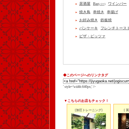
居酒屋
Bar
ワインバー
(バー)
焼き鳥
串焼き
串揚げ
お好み焼き
鉄板焼
パンケーキ
フレンチトース
ピザ・ピッツァ
◆このページへのリンクタグ
' style='width:640px;' />
▼こちらのお店もチェック！
[加圧トレーニング]
[ 