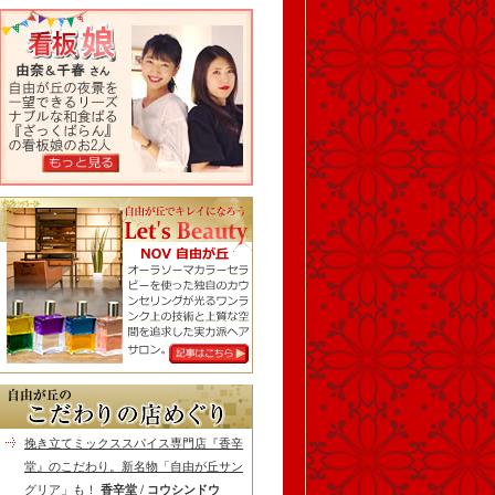
挽き立てミックススパイス専門店『香辛
堂』のこだわり。新名物「自由が丘サン
グリア」も！
香辛堂 / コウシンドウ