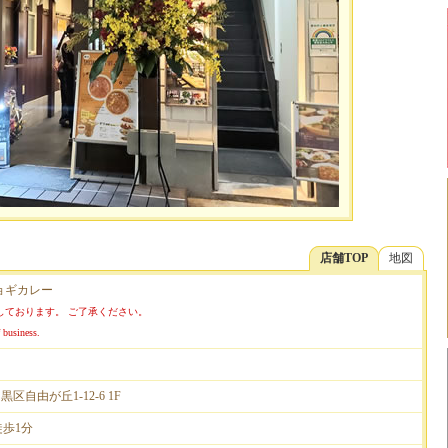
店舗TOP
地図
 ジョギカレー
しております。 ご了承ください。
 business.
目黒区自由が丘1-12-6 1F
徒歩1分