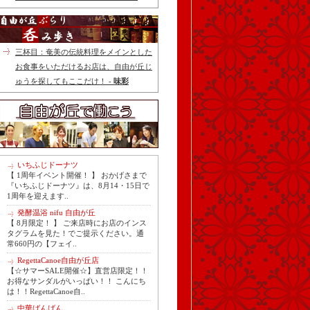
三杯目：奄美の伝統料理をメインとした
お食事をいただけるお店は、自由が丘じ
ゅうを探してもここだけ！ -
味彩
いちふじドーナツ
【 1周年イベント開催！ 】 おかげさまで
『いちふじドーナツ』は、8月14・15日で
1周年を迎えます..
発酵温浴 nifu 自由が丘
【 8月限定！ 】 ご来店時にお店のインス
タグラムを見た！でご提示ください。通
常660円の【フェイ..
RegettaCanoe自由が丘店
【☆サマーSALE開催☆】直営店限定！！
お得なサンダルがいっぱい！！ こんにち
は！！RegettaCanoe自..
中華ばんばん