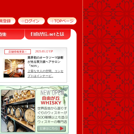
2025.05.12 UP
店舗情報更新！
業界初のオーラソーマ診断
が光る実力派ヘアサロン
「NOV」
上質な大人の空間。コンセ
プトはインナービ..