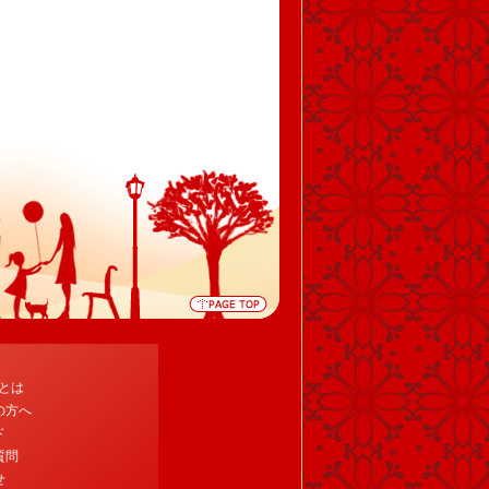
tとは
の方へ
ド
質問
せ