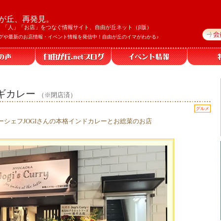
が丘、再発見。
」「人」「お店」をつなぐ情報サイト、自由が丘ネット（β版）
グや最新のお店情報・イベント情報を発信中！自由が丘のイマがわかる♪
 ジョギカレー
（※閉店済）
グルメ
ーシェフJOGIさんの本格インドカレーとお総菜のお店