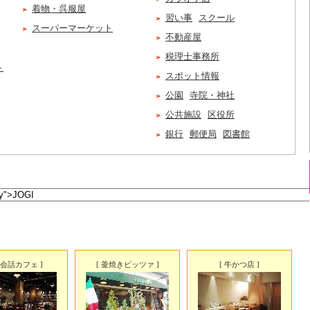
着物・呉服屋
習い事
スクール
スーパーマーケット
不動産屋
税理士事務所
ト
スポット情報
公園
寺院・神社
公共施設
区役所
銀行
郵便局
図書館
英会話カフェ ]
[ 釜焼きピッツァ ]
[ 牛かつ店 ]