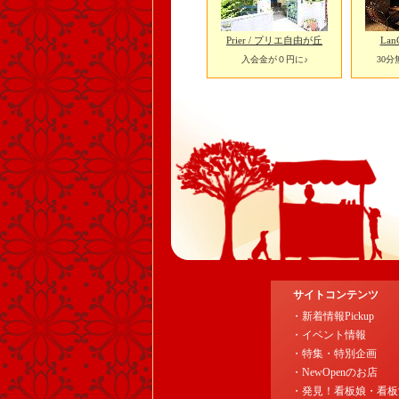
Prier / プリエ自由が丘
Lan
入会金が０円に♪
30
サイトコンテンツ
・新着情報Pickup
・イベント情報
・特集・特別企画
・NewOpenのお店
・発見！看板娘・看板