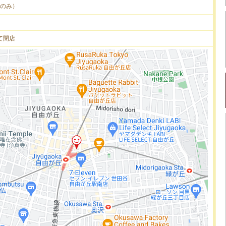
のみ）
って閉店