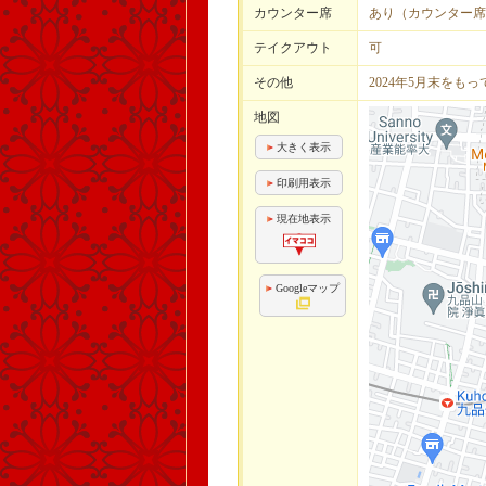
カウンター席
あり（カウンター席
テイクアウト
可
その他
2024年5月末をも
地図
大きく表示
印刷用表示
現在地表示
Googleマップ