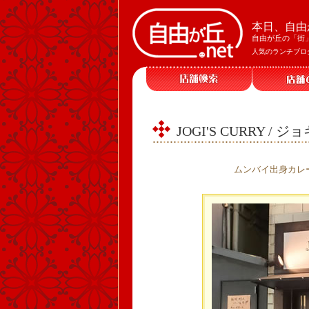
本日、自由
自由が丘の「街
人気のランチブロ
JOGI'S CURRY /
ムンバイ出身カレ