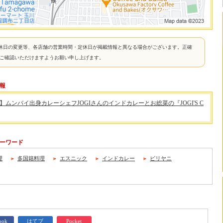
休日の変更等、各店舗の営業時間・定休日が掲載情報と異なる場合がございます。正確
接ご確認いただけますようお願い申し上げます。
情報
】ムンバイ出身カレーシェフJOGIさんのインドカレーとお総菜の『JOGI'S C
連キーワード
理
多国籍料理
エスニック
インドカレー
ビリヤニ
ook
はてブ
Pocket