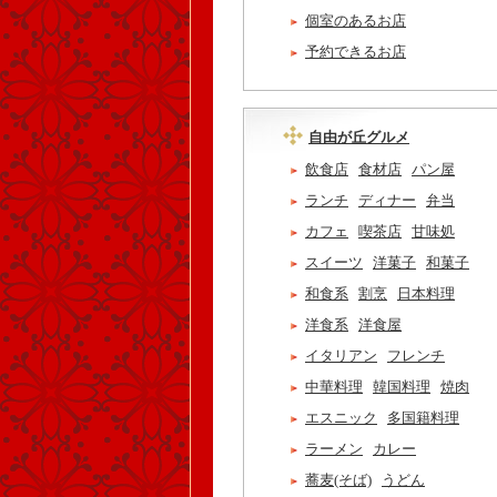
個室のあるお店
予約できるお店
自由が丘グルメ
飲食店
食材店
パン屋
ランチ
ディナー
弁当
カフェ
喫茶店
甘味処
スイーツ
洋菓子
和菓子
和食系
割烹
日本料理
洋食系
洋食屋
イタリアン
フレンチ
中華料理
韓国料理
焼肉
エスニック
多国籍料理
ラーメン
カレー
蕎麦(そば)
うどん