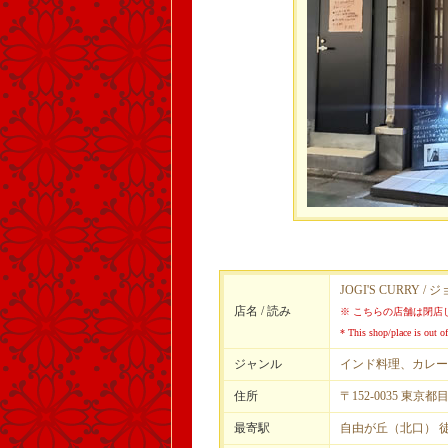
JOGI'S CURRY /
店名 / 読み
※ こちらの店舗は閉店
* This shop/place is out of
ジャンル
インド料理、カレー
住所
〒152-0035 東京都
最寄駅
自由が丘（北口） 