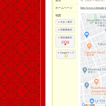
貸切
可（20人～50人可）
ホームページ
http://www.e-brigade.
地図
大きく表示
印刷用表示
現在地表示
Googleマップ