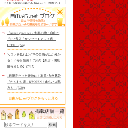
【 8月の体験治療のお知らせ 】 当院では
毎月第1月曜日を体験dayとし、当院の施
術をお得に体験し..
Le Monde Gourmand
今年も南アルプス @sachiblueberryfarm か
ら美味しいブルーベリーが😋
https://www.instagram.com/sachi..
『nana's green tea』創業の地・自由が
tomoru
丘に2号店「サンセットアレイ店」
土曜日限定ランチセット(12:00〜15:00)は
OPEN！
(8/5)
じまりました！※数量限定その日のおす
すめサンドイッチ(ルッ..
＼コレを見ればイマの自由が丘が分か
cheese & booze ost
る！／毎月恒例！ 7月の【新店・閉店
【 平日限定ランチメニュー 】 ワンプレー
情報まとめ】
(7/31)
トランチ登場！！パスタやリゾットにも
色々付くようにな..
1日限定だった跡地に！家系×九州豚骨
京都九条ねぎ焼き専門店 ねぎ家 -時代
『かんむり家』8/3OPEN！永久パス配
家 旬-
【ランチ限定】鉄板炙りホルモン丼🔥本
布も！
(7/30)
日も大人気！香ばしく炙った新鮮ホルモ
ンに、濃厚な京都味噌だれ..
自由が丘.netブログをもっと見る
冷え性改善協会 ICITO
【 よもぎ蒸しやリラクゼーション専門の
顧問契約 】 冷え性改善協会は、小規模の
エステサロン、リ..