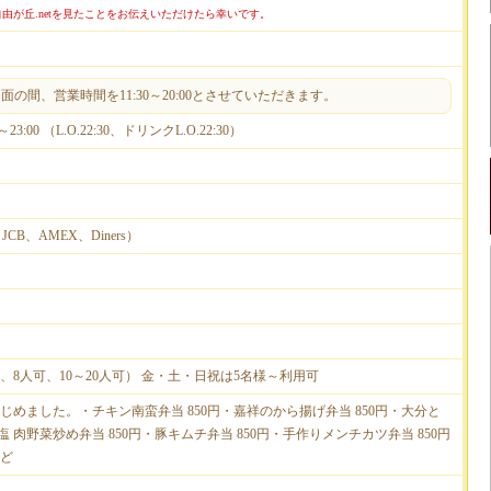
由が丘.netを見たことをお伝えいただけたら幸いです。
の間、営業時間を11:30～20:00とさせていただきます。
0～23:00 （L.O.22:30、ドリンクL.O.22:30）
、JCB、AMEX、Diners）
、8人可、10～20人可） 金・土・日祝は5名様～利用可
じめました。・チキン南蛮弁当 850円・嘉祥のから揚げ弁当 850円・大分と
塩 肉野菜炒め弁当 850円・豚キムチ弁当 850円・手作りメンチカツ弁当 850円
ど