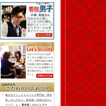
挽き立てミックススパイス専門店『香辛
堂』のこだわり。新名物「自由が丘サン
グリア」も！
香辛堂 / コウシンドウ