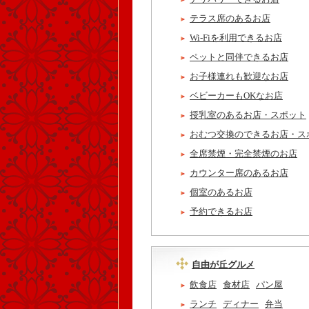
テラス席のあるお店
Wi-Fiを利用できるお店
ペットと同伴できるお店
お子様連れも歓迎なお店
ベビーカーもOKなお店
授乳室のあるお店・スポット
おむつ交換のできるお店・ス
全席禁煙・完全禁煙のお店
カウンター席のあるお店
個室のあるお店
予約できるお店
自由が丘グルメ
飲食店
食材店
パン屋
ランチ
ディナー
弁当