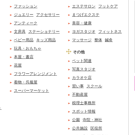
ファッション
エステサロン
フットケア
ジュエリー
アクセサリー
まつげエクステ
アンティーク
美容・健康
文房具
ステーショナリー
ヨガスタジオ
フィットネス
ベビー用品
キッズ用品
マッサージ
整体
鍼灸
玩具・おもちゃ
その他
本屋・書店
ペット関連
花屋
写真スタジオ
フラワーアレンジメント
カラオケ店
着物・呉服屋
習い事
スクール
スーパーマーケット
不動産屋
税理士事務所
ト
スポット情報
公園
寺院・神社
公共施設
区役所