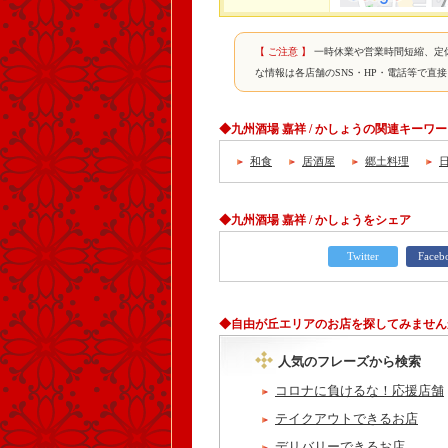
【 ご注意 】
一時休業や営業時間短縮、定
な情報は各店舗のSNS・HP・電話等で直
◆九州酒場 嘉祥 / かしょうの関連キーワ
和食
居酒屋
郷土料理
◆九州酒場 嘉祥 / かしょうをシェア
Twitter
Faceb
◆自由が丘エリアのお店を探してみません
人気のフレーズから検索
コロナに負けるな！応援店舗
テイクアウトできるお店
デリバリーできるお店