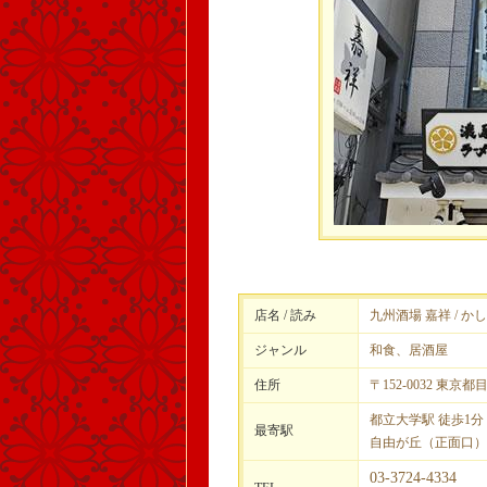
店名 / 読み
九州酒場 嘉祥 / か
ジャンル
和食、居酒屋
住所
〒152-0032 東京都
都立大学駅 徒歩1分
最寄駅
自由が丘（正面口） 
03-3724-4334