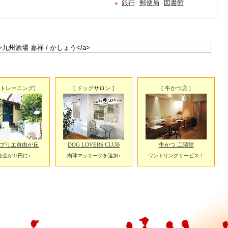
銀行
郵便局
図書館
圧トレーニング]
[ ドッグサロン ]
[ 牛かつ店 ]
r / プリエ自由が丘
DOG LOVERS CLUB
牛かつ 二階堂
会金が０円に♪
肉球マッサージを追加♪
ワンドリンクサービス！