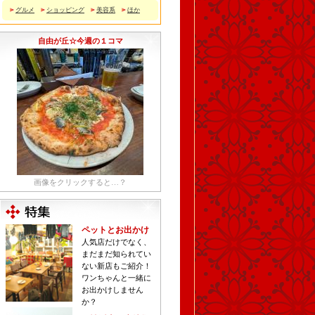
グルメ
ショッピング
美容系
ほか
自由が丘☆今週の１コマ
画像をクリックすると…？
ペットとお出かけ
人気店だけでなく、
まだまだ知られてい
ない新店もご紹介！
ワンちゃんと一緒に
お出かけしません
か？