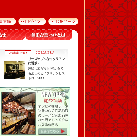
2025.05.13 UP
店舗情報更新！
リーズナブルなイタリアン
に舌鼓♪
気軽に立ち寄れ1杯からで
も楽しめるイタリアンビス
トロ。SECO..