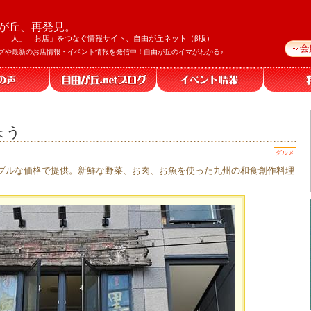
が丘、再発見。
」「人」「お店」をつなぐ情報サイト、自由が丘ネット（β版）
グや最新のお店情報・イベント情報を発信中！自由が丘のイマがわかる♪
ょう
グルメ
ブルな価格で提供。新鮮な野菜、お肉、お魚を使った九州の和食創作料理