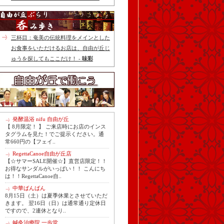
三杯目：奄美の伝統料理をメインとした
お食事をいただけるお店は、自由が丘じ
ゅうを探してもここだけ！ -
味彩
発酵温浴 nifu 自由が丘
【 8月限定！ 】 ご来店時にお店のインス
タグラムを見た！でご提示ください。通
常660円の【フェイ..
RegettaCanoe自由が丘店
【☆サマーSALE開催☆】直営店限定！！
お得なサンダルがいっぱい！！ こんにち
は！！RegettaCanoe自..
中華ばんばん
8月15日（土）は夏季休業とさせていただ
きます。 翌16日（日）は通常通り定休日
ですので、2連休となり..
鍼灸治療院 一歩堂