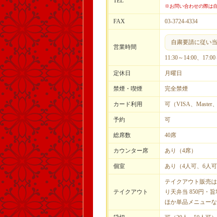
TEL
※お問い合わせの際は自
FAX
03-3724-4334
自粛要請に従い当面
営業時間
11:30～14:00、17:0
定休日
月曜日
禁煙・喫煙
完全禁煙
カード利用
可（VISA、Master
予約
可
総席数
40席
カウンター席
あり（4席）
個室
あり（4人可、6人可
テイクアウト販売は
テイクアウト
り天弁当 850円・旨
ほか単品メニューな