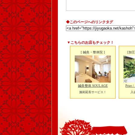
◆このページへのリンクタグ
▼こちらのお店もチェック！
[ 鍼灸・整体院 ]
[加
鍼灸整体 SOULAGE
Prie
施術延長サービス！
入