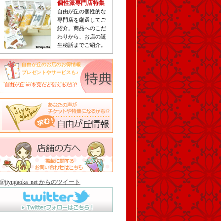
個性派専門店特集
自由が丘の個性的な
専門店を厳選してご
紹介。商品へのこだ
わりから、お店の誕
生秘話までご紹介。
自由が丘のお店のお得情報
プレゼントやサービスも♪
自由が丘.netを見たと伝えるだけ!
@jiyugaoka_net からのツイート