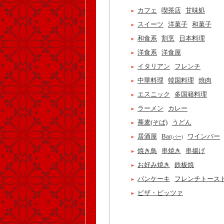
カフェ
喫茶店
甘味処
スイーツ
洋菓子
和菓子
和食系
割烹
日本料理
洋食系
洋食屋
イタリアン
フレンチ
中華料理
韓国料理
焼肉
エスニック
多国籍料理
ラーメン
カレー
蕎麦(そば)
うどん
居酒屋
Bar
ワインバー
(バー)
焼き鳥
串焼き
串揚げ
お好み焼き
鉄板焼
パンケーキ
フレンチトース
ピザ・ピッツァ