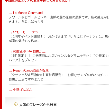
◆自由が丘エリアのお店を探してみませんか？
Le Monde Gourmand
ノワールドビゴールピレネー山脈の麓の原種の黒豚です。脂の融点が
きます。旨みもばっちり..
いちふじドーナツ
【 1周年イベント開催！ 】 おかげさまで『いちふじドーナツ』は、8月
感謝の気持ちを込め..
発酵温浴 nifu 自由が丘
【 8月限定！ 】 ご来店時にお店のインスタグラムを見た！でご提示く
パック】をプレゼン..
RegettaCanoe自由が丘店
【☆サマーSALE開催☆】直営店限定！！お得なサンダルがいっぱい！！ こん
自由が丘店です🌻まだま..
中華ばんばん
8月15日（土）は夏季休業とさせていただきます。 翌16日（日）は通
ります。 ご来店の際は..
人気のフレーズから検索
tomoru