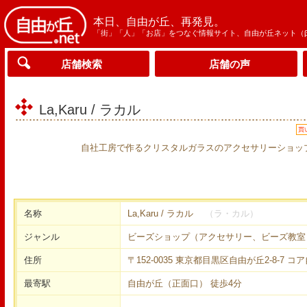
本日、自由が丘、再発見。
「街」「人」「お店」をつなぐ情報サイト、自由が丘ネット（
店舗検索
店舗の声
La,Karu / ラカル
買
自社工房で作るクリスタルガラスのアクセサリーショッ
名称
La,Karu / ラカル
（ラ・カル）
ジャンル
ビーズショップ（アクセサリー、ビーズ教室
住所
〒152-0035 東京都目黒区自由が丘2-8-7 コ
最寄駅
自由が丘（正面口） 徒歩4分