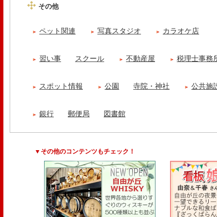
その他
ペット関連
写真スタジオ
カラオケ店
習い事
スクール
不動産屋
税理士事務
スポット情報
公園
寺院・神社
公共施
銀行
郵便局
図書館
▼その他のコンテンツもチェック！