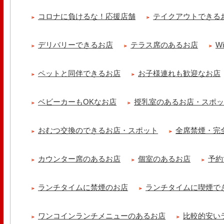
土曜日限定ランチセット(12:00〜15:00)はじまりました！※数量限
コロナに負けるな！応援店舗
テイクアウトできる
ッコラサラダをそえて)手..
冷え性改善協会 ICITO
デリバリーできるお店
テラス席のあるお店
W
【 よもぎ蒸しやリラクゼーション専門の顧問契約 】 冷え性改善協会
クゼーション店を専..
ペットと同伴できるお店
お子様連れも歓迎なお店
ベビーカーもOKなお店
授乳室のあるお店・スポ
おむつ交換のできるお店・スポット
全席禁煙・完
カウンター席のあるお店
個室のあるお店
予約
ランチタイムに禁煙のお店
ランチタイムに喫煙で
ワンコインランチメニューのあるお店
比較的安い