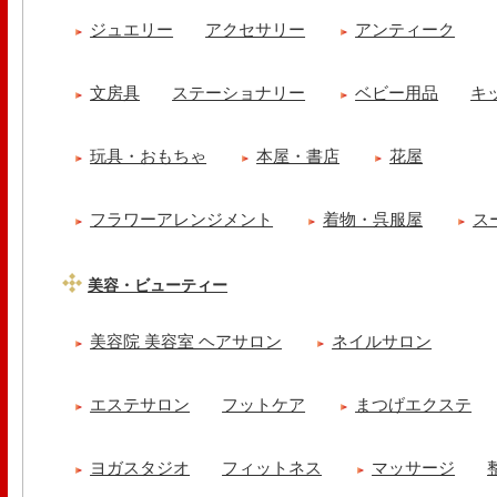
ジュエリー
アクセサリー
アンティーク
文房具
ステーショナリー
ベビー用品
キ
玩具・おもちゃ
本屋・書店
花屋
フラワーアレンジメント
着物・呉服屋
ス
美容・ビューティー
美容院 美容室 ヘアサロン
ネイルサロン
エステサロン
フットケア
まつげエクステ
ヨガスタジオ
フィットネス
マッサージ