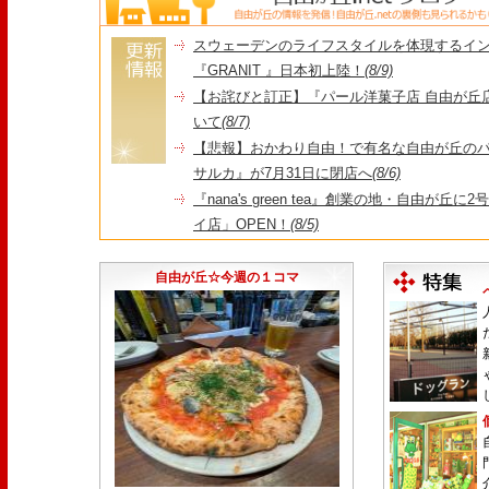
スウェーデンのライフスタイルを体現するイ
『GRANIT 』日本初上陸！
(8/9)
【お詫びと訂正】『パール洋菓子店 自由が丘
いて
(8/7)
【悲報】おかわり自由！で有名な自由が丘の
サルカ』が7月31日に閉店へ
(8/6)
『nana's green tea』創業の地・自由が丘
イ店」OPEN！
(8/5)
＼コレを見ればイマの自由が丘が分かる！／毎
店・閉店情報まとめ】
(7/31)
自由が丘☆今週の１コマ