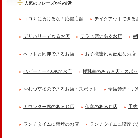
人気のフレーズから検索
tomoru
土曜日限定ランチセット(12:00〜15:00)はじまりました！※数量限
コロナに負けるな！応援店舗
テイクアウトできる
ッコラサラダをそえて)手..
cheese & booze ost
デリバリーできるお店
テラス席のあるお店
W
【 平日限定ランチメニュー 】 ワンプレートランチ登場！！パスタや
ました！日替わりの..
ペットと同伴できるお店
お子様連れも歓迎なお店
京都九条ねぎ焼き専門店 ねぎ家 -時代家 旬-
【ランチ限定】鉄板炙りホルモン丼🔥本日も大人気！香ばしく炙った
だれ。とろりとした温泉卵..
ベビーカーもOKなお店
授乳室のあるお店・スポ
冷え性改善協会 ICITO
【 よもぎ蒸しやリラクゼーション専門の顧問契約 】 冷え性改善協会
おむつ交換のできるお店・スポット
全席禁煙・完
クゼーション店を専..
カウンター席のあるお店
個室のあるお店
予約
ランチタイムに禁煙のお店
ランチタイムに喫煙で