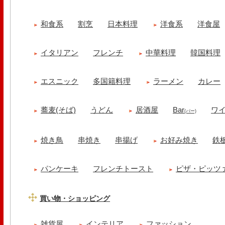
和食系
割烹
日本料理
洋食系
洋食屋
イタリアン
フレンチ
中華料理
韓国料理
エスニック
多国籍料理
ラーメン
カレー
蕎麦(そば)
うどん
居酒屋
Bar
ワ
(バー)
焼き鳥
串焼き
串揚げ
お好み焼き
鉄
パンケーキ
フレンチトースト
ピザ・ピッツ
買い物・ショッピング
雑貨屋
インテリア
ファッション