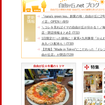
『nana's green tea』創業の地・自由が丘
イ店」OPEN！
(8/5)
＼コレを見ればイマの自由が丘が分かる！／毎
店・閉店情報まとめ】
(7/31)
1日限定だった跡地に！家系×九州豚骨『かんむり
永久パス配布も！
(7/30)
【悲報】"Made in Tokyo"にこだわった『
由が丘店』が閉店
(7/29)
【悲報】昭和14年創業、奥沢で愛された『とん
25日をもって86年の歴史に幕
(7/23)
自由が丘☆今週の１コマ