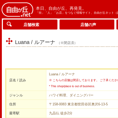
本日、自由が丘、再発見。
「街」「人」「お店」をつなぐ情報サイト、自由が丘ネット（
店舗検索
店舗の声
Luana / ルアーナ
（※閉店済）
Luana / ルアーナ
店名 / 読み
※ こちらの店舗は閉店しております。 ご了承くださ
* This shop/place is out of business.
ジャンル
ハワイ料理、ダイニングバー
住所
〒158-0083 東京都世田谷区奥沢6-13-5
最寄駅
九品仏 徒歩2分