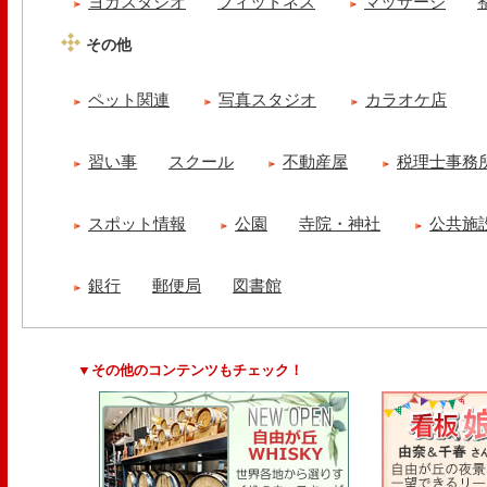
ヨガスタジオ
フィットネス
マッサージ
その他
ペット関連
写真スタジオ
カラオケ店
習い事
スクール
不動産屋
税理士事務
スポット情報
公園
寺院・神社
公共施
銀行
郵便局
図書館
▼その他のコンテンツもチェック！