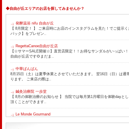
◆自由が丘エリアのお店を探してみませんか？
発酵温浴 nifu 自由が丘
【 8月限定！ 】 ご来店時にお店のインスタグラムを見た！でご提示く
パック】をプレゼン..
RegettaCanoe自由が丘店
【☆サマーSALE開催☆】直営店限定！！お得なサンダルがいっぱい！！ こん
自由が丘店です🌻まだま..
中華ばんばん
8月15日（土）は夏季休業とさせていただきます。 翌16日（日）は通
ります。 ご来店の際は..
鍼灸治療院 一歩堂
【 8月の体験治療のお知らせ 】 当院では毎月第1月曜日を体験day
頂くことができます..
Le Monde Gourmand
今年も南アルプス @sachiblueberryfarm から美味しいブルーベリーが
https://www.instagram.com/sachiblueberryfarm/