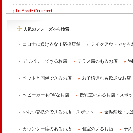
Le Monde Gourmand
今年も南アルプス @sachiblueberryfarm から美味しいブルーベリーが
https://www.instagram.com/sachiblueberryfarm/
人気のフレーズから検索
tomoru
土曜日限定ランチセット(12:00〜15:00)はじまりました！※数量限
コロナに負けるな！応援店舗
テイクアウトできる
ッコラサラダをそえて)手..
cheese & booze ost
デリバリーできるお店
テラス席のあるお店
W
【 平日限定ランチメニュー 】 ワンプレートランチ登場！！パスタや
ました！日替わりの..
ペットと同伴できるお店
お子様連れも歓迎なお店
京都九条ねぎ焼き専門店 ねぎ家 -時代家 旬-
【ランチ限定】鉄板炙りホルモン丼🔥本日も大人気！香ばしく炙った
だれ。とろりとした温泉卵..
ベビーカーもOKなお店
授乳室のあるお店・スポ
冷え性改善協会 ICITO
【 よもぎ蒸しやリラクゼーション専門の顧問契約 】 冷え性改善協会
おむつ交換のできるお店・スポット
全席禁煙・完
クゼーション店を専..
カウンター席のあるお店
個室のあるお店
予約