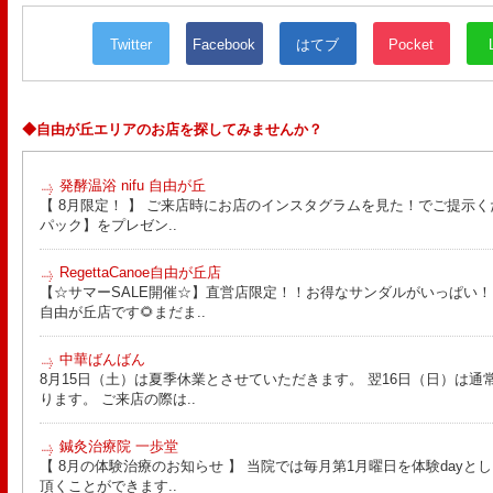
Twitter
Facebook
はてブ
Pocket
◆自由が丘エリアのお店を探してみませんか？
発酵温浴 nifu 自由が丘
【 8月限定！ 】 ご来店時にお店のインスタグラムを見た！でご提示く
パック】をプレゼン..
RegettaCanoe自由が丘店
【☆サマーSALE開催☆】直営店限定！！お得なサンダルがいっぱい！！ こん
自由が丘店です🌻まだま..
中華ばんばん
8月15日（土）は夏季休業とさせていただきます。 翌16日（日）は通
ります。 ご来店の際は..
鍼灸治療院 一歩堂
【 8月の体験治療のお知らせ 】 当院では毎月第1月曜日を体験day
頂くことができます..