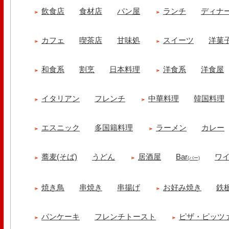
飲食店
食材店
パン屋
ランチ
ディナ
カフェ
喫茶店
甘味処
スイーツ
洋菓
和食系
割烹
日本料理
洋食系
洋食屋
イタリアン
フレンチ
中華料理
韓国料理
エスニック
多国籍料理
ラーメン
カレー
蕎麦(そば)
うどん
居酒屋
Bar
ワ
(バー)
焼き鳥
串焼き
串揚げ
お好み焼き
鉄
パンケーキ
フレンチトースト
ピザ・ピッツ