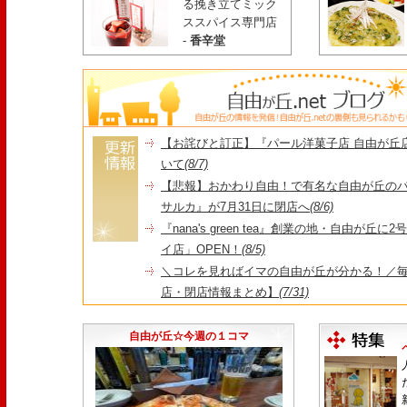
る挽き立てミック
ススパイス専門店
-
香辛堂
【お詫びと訂正】『パール洋菓子店 自由が丘
いて
(8/7)
【悲報】おかわり自由！で有名な自由が丘の
サルカ』が7月31日に閉店へ
(8/6)
『nana's green tea』創業の地・自由が丘
イ店」OPEN！
(8/5)
＼コレを見ればイマの自由が丘が分かる！／毎
店・閉店情報まとめ】
(7/31)
1日限定だった跡地に！家系×九州豚骨『かんむり
永久パス配布も！
(7/30)
自由が丘☆今週の１コマ