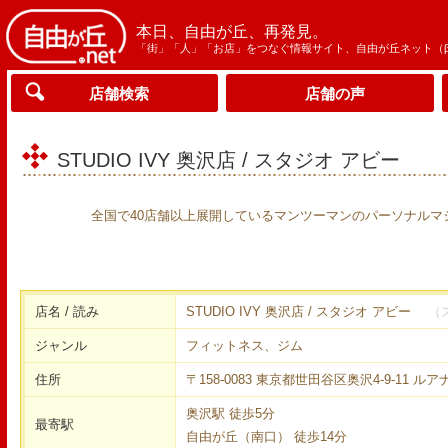
本日、自由が丘、再発見。
「街」「人」「お店」をつなぐ情報サイト、自由が丘ネット（
店舗検索
店舗の声
STUDIO IVY 奥沢店 / スタジオ アビー
全国で40店舗以上展開しているマンツーマンのパーソナルマ
店名 / 読み
STUDIO IVY 奥沢店 / スタジオ アビー
（
ジャンル
フィットネス、ジム
住所
〒158-0083 東京都世田谷区奥沢4-9-11 ルア
奥沢駅 徒歩5分
最寄駅
自由が丘（南口） 徒歩14分