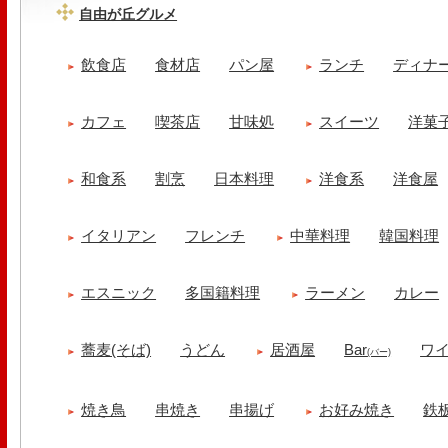
自由が丘グルメ
飲食店
食材店
パン屋
ランチ
ディナ
カフェ
喫茶店
甘味処
スイーツ
洋菓
和食系
割烹
日本料理
洋食系
洋食屋
イタリアン
フレンチ
中華料理
韓国料理
エスニック
多国籍料理
ラーメン
カレー
蕎麦(そば)
うどん
居酒屋
Bar
ワ
(バー)
焼き鳥
串焼き
串揚げ
お好み焼き
鉄