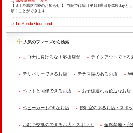
鍼灸治療院 一歩堂
【 8月の体験治療のお知らせ 】 当院では毎月第1月曜日を体験day
頂くことができます..
Le Monde Gourmand
今年も南アルプス @sachiblueberryfarm から美味しいブルーベリーが
https://www.instagram.com/sachiblueberryfarm/
人気のフレーズから検索
tomoru
土曜日限定ランチセット(12:00〜15:00)はじまりました！※数量限
コロナに負けるな！応援店舗
テイクアウトできる
ッコラサラダをそえて)手..
cheese & booze ost
デリバリーできるお店
テラス席のあるお店
W
【 平日限定ランチメニュー 】 ワンプレートランチ登場！！パスタや
ました！日替わりの..
ペットと同伴できるお店
お子様連れも歓迎なお店
京都九条ねぎ焼き専門店 ねぎ家 -時代家 旬-
【ランチ限定】鉄板炙りホルモン丼🔥本日も大人気！香ばしく炙った
だれ。とろりとした温泉卵..
ベビーカーもOKなお店
授乳室のあるお店・スポ
冷え性改善協会 ICITO
【 よもぎ蒸しやリラクゼーション専門の顧問契約 】 冷え性改善協会
おむつ交換のできるお店・スポット
全席禁煙・完
クゼーション店を専..