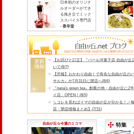
日本初のオリジナ
ルオーダーができ
る挽き立てミック
ススパイス専門店
-
香辛堂
【お詫びと訂正】『パール洋菓子店 自由が丘
いて
(8/7)
【悲報】おかわり自由！で有名な自由が丘の
サルカ』が7月31日に閉店へ
(8/6)
『nana's green tea』創業の地・自由が丘
イ店」OPEN！
(8/5)
＼コレを見ればイマの自由が丘が分かる！／毎
店・閉店情報まとめ】
(7/31)
1日限定だった跡地に！家系×九州豚骨『かんむり
永久パス配布も！
(7/30)
自由が丘☆今週の１コマ