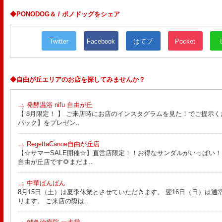
◆PONODOG＆ / ポノドッグをシェア
Twitter
Facebook
はてブ
Pocket
◆自由が丘エリアのお店を探してみませんか？
発酵温浴 nifu 自由が丘
【 8月限定！ 】 ご来店時にお店のインスタグラムを見た！でご提示く
パック】をプレゼン..
RegettaCanoe自由が丘店
【☆サマーSALE開催☆】直営店限定！！お得なサンダルがいっぱい！！ こん
自由が丘店です🌻まだま..
中華ばんばん
8月15日（土）は夏季休業とさせていただきます。 翌16日（日）は通
ります。 ご来店の際は..