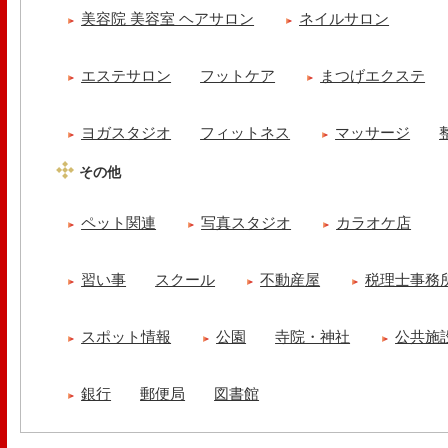
美容院 美容室 ヘアサロン
ネイルサロン
エステサロン
フットケア
まつげエクステ
ヨガスタジオ
フィットネス
マッサージ
その他
ペット関連
写真スタジオ
カラオケ店
習い事
スクール
不動産屋
税理士事務
スポット情報
公園
寺院・神社
公共施
銀行
郵便局
図書館