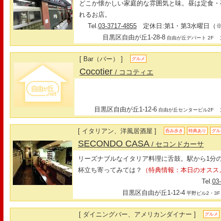
どこか懐かしい家庭的な雰囲気と味。昼は定食・
れるお店。
Tel.
03-3717-4855
定休日:第1・第3水曜日（※
目黒区自由が丘1-28-8
最
自由が丘デパート 2F
[ Bar（バー） ]
グルメ
Cocotier
/ ココティエ
目黒区自由が丘1-12-6
最
自由が丘センタービル2F
[ イタリアン、洋風居酒屋 ]
呑み歩き
特典あり
グル
SECONDO CASA
/ セコンドカーサ
リーズナブルなイタリア料理に舌鼓。駅から1分
杯立ち寄ってみては？
（特典情報：本日のオスス
Tel.
03
目黒区自由が丘1-12-4
平野ビル2・3F
[ ダイニングバー、アメリカンダイナー ]
グルメ