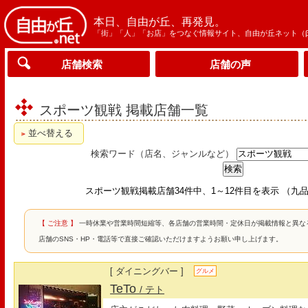
本日、自由が丘、再発見。
「街」「人」「お店」をつなぐ情報サイト、自由が丘ネット（
店舗検索
店舗の声
スポーツ観戦 掲載店舗一覧
並べ替える
検索ワード（店名、ジャンルなど）
スポーツ観戦掲載店舗34件中、1～12件目を表示 （九
【 ご注意 】
一時休業や営業時間短縮等、各店舗の営業時間・定休日が掲載情報と異な
店舗のSNS・HP・電話等で直接ご確認いただけますようお願い申し上げます。
[ ダイニングバー ]
グルメ
TeTo
/ テト