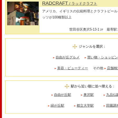
RADCRAFT
/ ラッドクラフト
アメリカ、イギリスの伝統料理とクラフトビール
ッツが100種類以上
世田谷区奥沢5-13-1
最寄駅:
2F
ジャンルを選択
：
自由が丘グルメ
買い物・ショッピ
美容・ビューティー
その他
店舗検
駅から近い順に並べ替える
：
自由が丘駅
奥沢駅
九品仏
緑が丘駅
都立大学駅
田園調