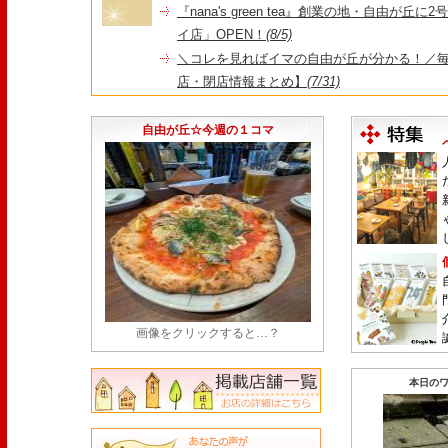
『nana's green tea』創業の地・自由が丘
イ店」OPEN！
(8/5)
＼コレを見ればイマの自由が丘が分かる！／毎
店・閉店情報まとめ】
(7/31)
1日限定だった跡地に！家系×九州豚骨『かんむり
永久パス配布も！
(7/30)
自由が丘☆今週の１コマ
画像をクリックすると…？
本日のワ