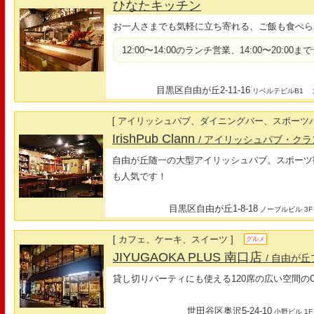
ひなたキッチン
お一人さまでも気軽に立ち寄れる、ご飯も食べら
12:00〜14:00のランチ営業、14:00〜20:
目黒区自由が丘2-11-16
最
リベルテビルB1
[ アイリッシュパブ、ダイニングバー、スポーツバ
IrishPub Clann
/ アイリッシュパブ・クラ
自由が丘随一の大型アイリッシュパブ。スポーツ
も人気です！
目黒区自由が丘1-8-18
ノーブルビル 3F
[ カフェ、ケーキ、スイーツ ]
グルメ
JIYUGAOKA PLUS 南口店
/ 自由が
貸し切りパーティにも使える120席の広い空間のCaf
世田谷区奥沢5-24-10
小野ビル 1F