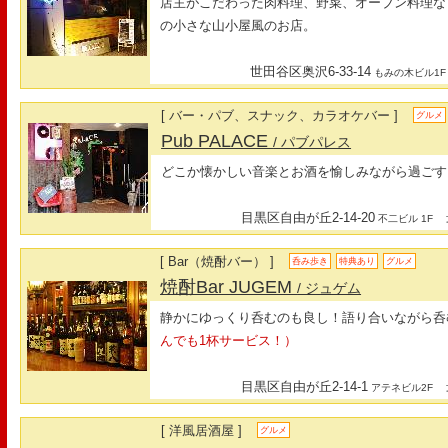
店主がこだわった肉料理、野菜、オーブン料理な
の小さな山小屋風のお店。
世田谷区奥沢6-33-14
もみの木ビル1F
[ バー・パブ、スナック、カラオケバー ]
グルメ
Pub PALACE
/ パブパレス
どこか懐かしい音楽とお酒を愉しみながら過ごす
目黒区自由が丘2-14-20
最
不二ビル 1F
[ Bar（焼酎バー） ]
呑み歩き
特典あり
グルメ
焼酎Bar JUGEM
/ ジュゲム
静かにゆっくり呑むのも良し！語り合いながら呑
んでも1杯サービス！）
目黒区自由が丘2-14-1
最
アテネビル2F
[ 洋風居酒屋 ]
グルメ