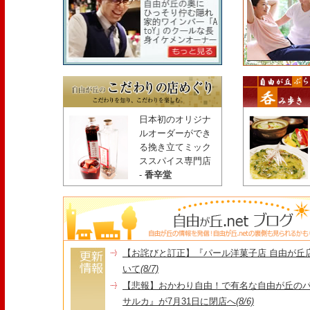
日本初のオリジナ
ルオーダーができ
る挽き立てミック
ススパイス専門店
-
香辛堂
【お詫びと訂正】『パール洋菓子店 自由が丘
いて
(8/7)
【悲報】おかわり自由！で有名な自由が丘の
サルカ』が7月31日に閉店へ
(8/6)