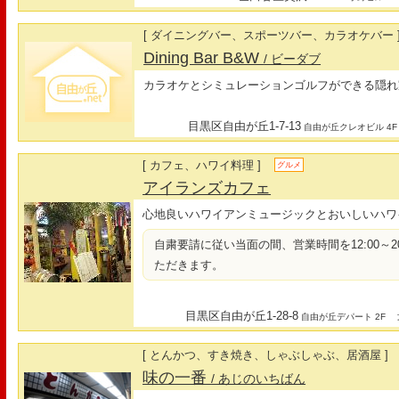
[ ダイニングバー、スポーツバー、カラオケバー 
Dining Bar B&W
/ ビーダブ
カラオケとシミュレーションゴルフができる隠れ
目黒区自由が丘1-7-13
自由が丘クレオビル 4F
[ カフェ、ハワイ料理 ]
グルメ
アイランズカフェ
心地良いハワイアンミュージックとおいしいハワ
自粛要請に従い当面の間、営業時間を12:00～20:0
ただきます。
目黒区自由が丘1-28-8
最
自由が丘デパート 2F
[ とんかつ、すき焼き、しゃぶしゃぶ、居酒屋 ]
味の一番
/ あじのいちばん