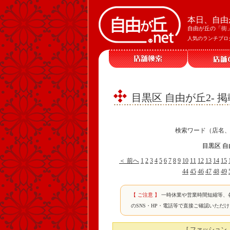
本日、自由
自由が丘の「街
人気のランチブロ
目黒区 自由が丘2- 
検索ワード（店名
目黒区 自
＜ 前へ
1
2
3
4
5
6
7
8
9
10
11
12
13
14
15
44
45
46
47
48
49
【 ご注意 】
一時休業や営業時間短縮等、
のSNS・HP・電話等で直接ご確認いただ
[ ファッション