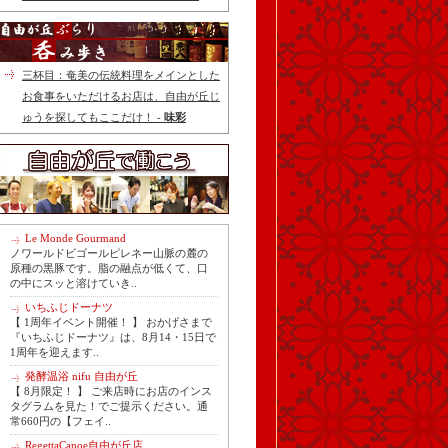
三杯目：奄美の伝統料理をメインとした
お食事をいただけるお店は、自由が丘じ
ゅうを探してもここだけ！ -
味彩
Le Monde Gourmand
ノワールドビゴールピレネー山脈の麓の
原種の黒豚です。脂の融点が低くて、口
の中にスッと溶けていき..
いちふじドーナツ
【 1周年イベント開催！ 】 おかげさまで
『いちふじドーナツ』は、8月14・15日で
1周年を迎えます..
発酵温浴 nifu 自由が丘
【 8月限定！ 】 ご来店時にお店のインス
タグラムを見た！でご提示ください。通
常660円の【フェイ..
RegettaCanoe自由が丘店