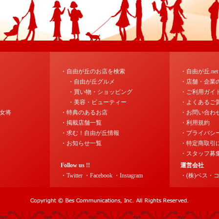
・自由が丘のお店を検索
・自由が丘.ne
・自由が丘グルメ
・店舗・企業
・買い物・ショッピング
・ご利用ガイ
・美容・ビューティー
・よくあるご
女将
・特典のあるお店
・お問い合わ
・掲載店舗一覧
・利用規約
・求む！自由が丘情報
・プライバシ
・お知らせ一覧
・特定商取引
・スタッフ募
Follow us !!
運営会社
・Twitter
・Facebook
・Instagram
・(株)ベス・