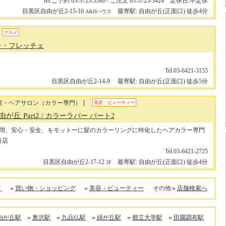
Tel.ご予約 03-3723-3380 / ご注文 03-3725-3424 定休日:不定休
目黒区自由が丘2-15-10
最寄駅: 自由が丘(正面口) 徒歩4分
A&Dハウス
グルメ
 レ・フレッチェ
Tel.03-6421-3155
目黒区自由が丘2-14-9
最寄駅: 自由が丘(正面口) 徒歩5分
室・ヘアサロン（カラー専門） ]
美容・ビューティー
 自由が丘 Part2
/ カラーラバー パート2
間、安心・安全、をモットーに髪のカラーリングに特化したヘアカラー専門
号店
Tel.03-6421-2725
目黒区自由が丘2-17-12
最寄駅: 自由が丘(正面口) 徒歩4分
2F
メ
買い物・ショッピング
美容・ビューティー
その他
店舗検索へ
由が丘駅
奥沢駅
九品仏駅
緑が丘駅
都立大学駅
田園調布駅