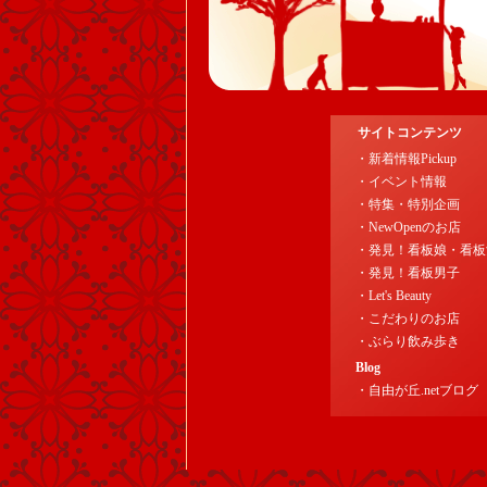
サイトコンテンツ
・新着情報Pickup
・イベント情報
・特集・特別企画
・NewOpenのお店
・発見！看板娘・看板
・発見！看板男子
・Let's Beauty
・こだわりのお店
・ぶらり飲み歩き
Blog
・自由が丘.netブログ