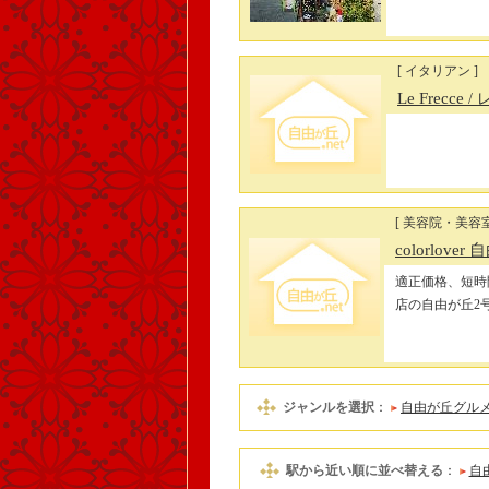
[ イタリアン ]
Le Frecce
/
[ 美容院・美容
colorlover
適正価格、短時
店の自由が丘2
ジャンルを選択
：
自由が丘グル
駅から近い順に並べ替える
：
自