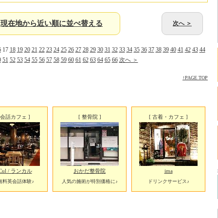
現在地から近い順に並べ替える
次へ ＞
6
17
18
19
20
21
22
23
24
25
26
27
28
29
30
31
32
33
34
35
36
37
38
39
40
41
42
43
44
0
51
52
53
54
55
56
57
58
59
60
61
62
63
64
65
66
次へ ＞
↑PAGE TOP
英会話カフェ ]
[ 整骨院 ]
[ 古着・カフェ ]
Cul / ランカル
おかだ整骨院
ima
分無料英会話体験♪
人気の施術が特別価格に♪
ドリンクサービス♪