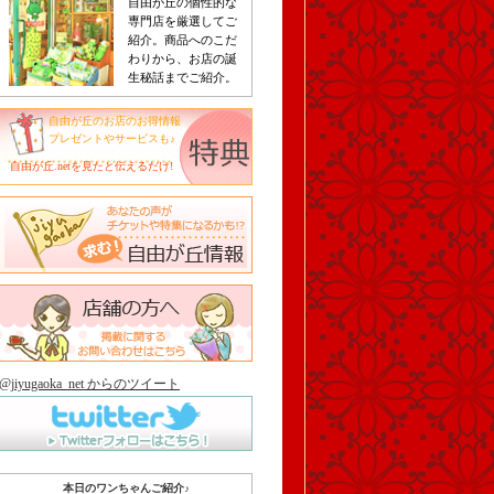
自由が丘の個性的な
専門店を厳選してご
紹介。商品へのこだ
わりから、お店の誕
生秘話までご紹介。
自由が丘のお店のお得情報
プレゼントやサービスも♪
自由が丘.netを見たと伝えるだけ!
@jiyugaoka_net からのツイート
本日のワンちゃんご紹介♪