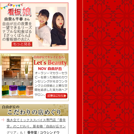
挽き立てミックススパイス専門店『香辛
堂』のこだわり。新名物「自由が丘サン
グリア」も！
香辛堂 / コウシンドウ