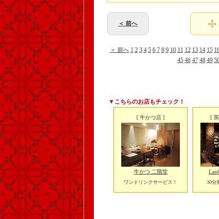
＜ 前へ
＜ 前へ
1
2
3
4
5
6
7
8
9
10
11
12
13
14
15
1
45
46
47
48
49
5
▼こちらのお店もチェック！
[ 牛かつ店 ]
[ 
牛かつ 二階堂
Lan
ワンドリンクサービス！
30