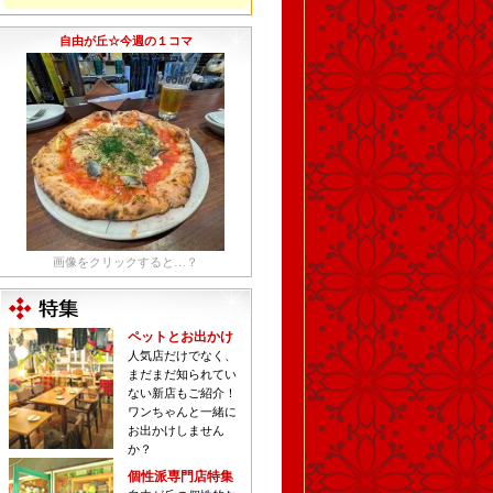
自由が丘☆今週の１コマ
画像をクリックすると…？
ペットとお出かけ
人気店だけでなく、
まだまだ知られてい
ない新店もご紹介！
ワンちゃんと一緒に
お出かけしません
か？
個性派専門店特集