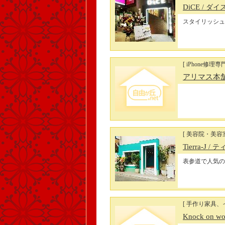
DiCE
/ ダ
スタイリッシュ
[ iPhone修理専
アリマス本
[ 美容院・美容
Tierra-J
/ 
表参道で人気の
[ 手作り家具、
Knock on