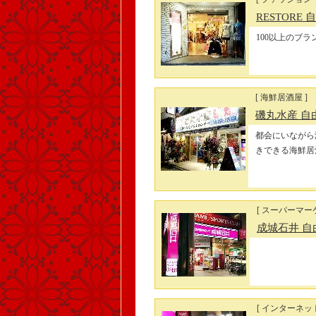
RESTORE
100以上のブ
[ 海鮮居酒屋 ]
磯丸水産 
都会にいながら
きできる海鮮居
[ スーパーマー
成城石井 
[ インターネッ