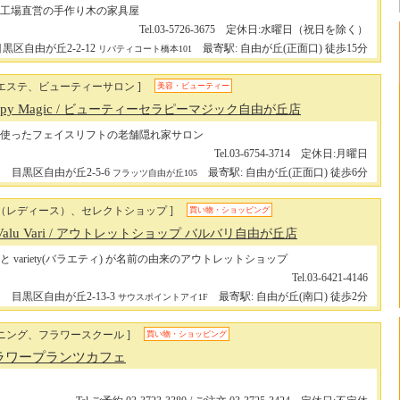
工場直営の手作り木の家具屋
Tel.03-5726-3675 定休日:水曜日（祝日を除く）
黒区自由が丘2-2-12
最寄駅: 自由が丘(正面口) 徒歩15分
リバティコート橋本101
ルエステ、ビューティーサロン ]
美容・ビューティー
apy Magic
/ ビューティーセラピーマジック自由が丘店
使ったフェイスリフトの老舗隠れ家サロン
Tel.03-6754-3714 定休日:月曜日
目黒区自由が丘2-5-6
最寄駅: 自由が丘(正面口) 徒歩6分
フラッツ自由が丘105
ン（レディース）、セレクトショップ ]
買い物・ショッピング
Valu Vari
/ アウトレットショップ バルバリ自由が丘店
ー) と variety(バラエティ) が名前の由来のアウトレットショップ
Tel.03-6421-4146
目黒区自由が丘2-13-3
最寄駅: 自由が丘(南口) 徒歩2分
サウスポイントアイ1F
ニング、フラワースクール ]
買い物・ショッピング
ラワープランツカフェ