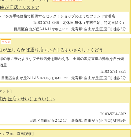
 自由が丘店
/ リストア
ランドをお手軽価格で提供するセレクトショップのようなブランド古着店
Tel.03-5731-8266 定休日:無休（年末年始、特定日除く）
目黒区自由が丘2-11-11
最寄駅: 自由が丘(正面口) 徒歩3分
水谷ビル1F
グルメ
自由が丘しらかば通り店
/ いそまるすいさんしょくどう
海の家に来たようなプチ旅気分を味わえる、全国の漁港直送の鮮魚を自分焼
酒屋
Tel.03-5731-3851
目黒区自由が丘2-11-16
最寄駅: 自由が丘(正面口) 徒歩2分
リベルテビル1F、2F
ケット ]
自由が丘店
/ せいじょういしい
Tel.03-5731-8702
目黒区自由が丘2-12-17
最寄駅: 自由が丘(正面口) 徒歩3分
トカフェ、漫画喫茶 ]