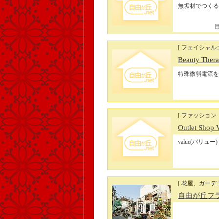
無垢材でつくる
目
[ フェイシャ
Beauty Ther
特殊微弱電流を
[ ファッショ
Outlet Shop 
value(バリュ
[ 花屋、ガーデ
自由が丘フ