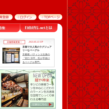
2025.05.15 UP
店舗情報更新！
京都で大人気のラグジュア
リーなベーグル
京都発 パティシエ出身の
「宮口 洋平」氏が手掛け
るベーグル専門..