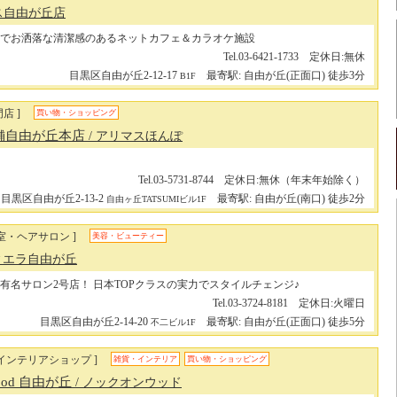
イス自由が丘店
でお洒落な清潔感のあるネットカフェ＆カラオケ施設
Tel.03-6421-1733 定休日:無休
目黒区自由が丘2-12-17
最寄駅: 自由が丘(正面口) 徒歩3分
B1F
門店 ]
買い物・ショッピング
舗自由が丘本店
/ アリマスほんぽ
Tel.03-5731-8744 定休日:無休（年末年始除く）
目黒区自由が丘2-13-2
最寄駅: 自由が丘(南口) 徒歩2分
自由ヶ丘TATSUMIビル1F
室・ヘアサロン ]
美容・ビューティー
ティエラ自由が丘
有名サロン2号店！ 日本TOPクラスの実力でスタイルチェンジ♪
Tel.03-3724-8181 定休日:火曜日
目黒区自由が丘2-14-20
最寄駅: 自由が丘(正面口) 徒歩5分
不二ビル1F
インテリアショップ ]
雑貨・インテリア
買い物・ショッピング
 wood 自由が丘
/ ノックオンウッド