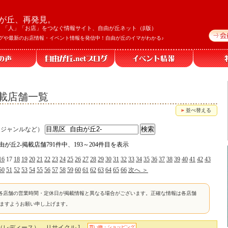
が丘、再発見。
」「人」「お店」をつなぐ情報サイト、自由が丘ネット（β版）
グや最新のお店情報・イベント情報を発信中！自由が丘のイマがわかる♪
掲載店舗一覧
並べ替える
、ジャンルなど）
由が丘2-掲載店舗791件中、193～204件目を表示
16
17
18
19
20
21
22
23
24
25
26
27
28
29
30
31
32
33
34
35
36
37
38
39
40
41
42
43
50
51
52
53
54
55
56
57
58
59
60
61
62
63
64
65
66
次へ ＞
各店舗の営業時間・定休日が掲載情報と異なる場合がございます。正確な情報は各店舗
けますようお願い申し上げます。
（レディース）、リサイクル ]
買い物・ショッピング