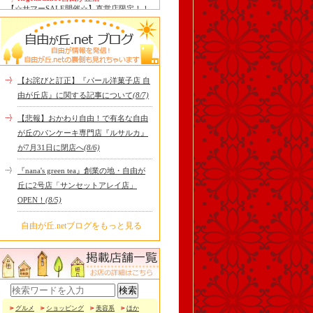
【☆サマーSALE開催☆】直営店限定！！
お得なサンダルがいっぱい！！ こんにち
は！！RegettaCanoe自..
中華ばんばん
8月15日（土）は夏季休業とさせていただ
きます。 翌16日（日）は通常通り定休日
ですので、2連休となり..
【お詫びと訂正】『パール洋菓子店 自
tomoru
由が丘店』に関する記事について
(8/7)
土曜日限定ランチセット(12:00〜15:00)は
じまりました！※数量限定その日のおす
【悲報】おかわり自由！で有名な自由
すめサンドイッチ(ルッ..
が丘のパンケーキ専門店『ルサルカ』
冷え性改善協会 ICITO
が7月31日に閉店へ
(8/6)
【 よもぎ蒸しやリラクゼーション専門の
顧問契約 】 冷え性改善協会は、小規模の
『nana's green tea』創業の地・自由が
エステサロン、リ..
丘に2号店「サンセットアレイ店」
OPEN！
(8/5)
自由が丘.netブログをもっと見る
グルメ
ショッピング
美容系
ほか