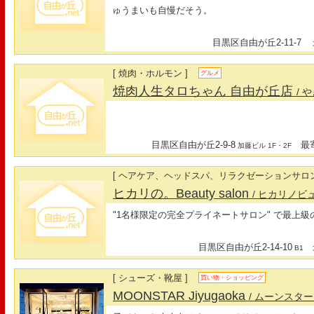
ゅうまいも自慢だそう。
目黒区自由が丘2-11-7
最
[ 焼肉・ホルモン ]
グルメ
焼肉人生タロちゃん 自由が丘店
/
目黒区自由が丘2-9-8
最寄
加藤ビル 1F・2F
[ ヘアケア、ヘッドスパ、リラクゼーションサロン
ヒカリの。Beauty salon
/ ヒカリノ
"1名様限定の完全プライネートサロン" で最上
目黒区自由が丘2-14-10
最
B1
[ シューズ・靴屋 ]
買い物・ショッピング
MOONSTAR Jiyugaoka
/ ムーンスタ