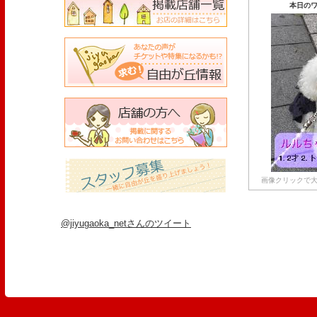
本日のワ
画像クリックで大
@jiyugaoka_netさんのツイート