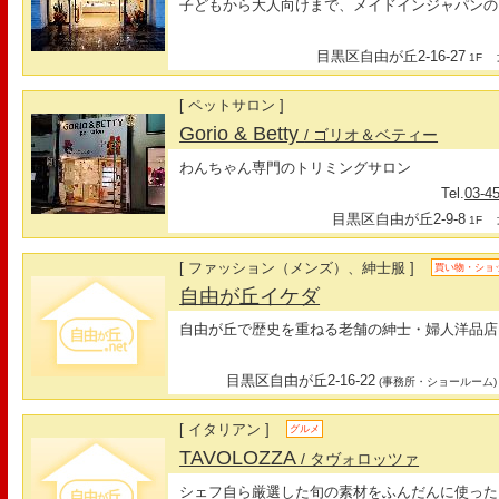
子どもから大人向けまで、メイドインジャパンの
目黒区自由が丘2-16-27
最
1F
[ ペットサロン ]
Gorio & Betty
/ ゴリオ＆ベティー
わんちゃん専門のトリミングサロン
Tel.
03-4
目黒区自由が丘2-9-8
最
1F
[ ファッション（メンズ）、紳士服 ]
買い物・ショ
自由が丘イケダ
自由が丘で歴史を重ねる老舗の紳士・婦人洋品店
目黒区自由が丘2-16-22
(事務所・ショールーム)
[ イタリアン ]
グルメ
TAVOLOZZA
/ タヴォロッツァ
シェフ自ら厳選した旬の素材をふんだんに使った