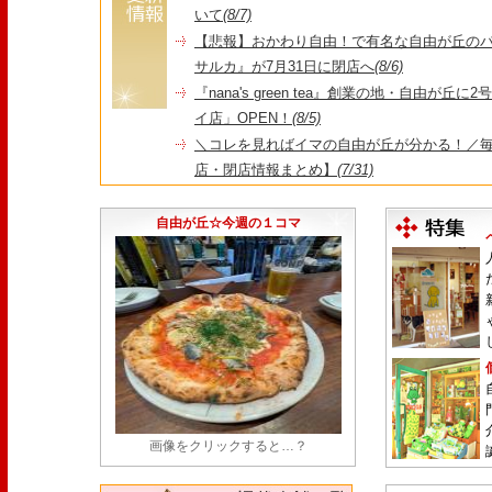
いて
(8/7)
【悲報】おかわり自由！で有名な自由が丘の
サルカ』が7月31日に閉店へ
(8/6)
『nana's green tea』創業の地・自由が丘
イ店」OPEN！
(8/5)
＼コレを見ればイマの自由が丘が分かる！／毎
店・閉店情報まとめ】
(7/31)
1日限定だった跡地に！家系×九州豚骨『かんむり
永久パス配布も！
(7/30)
自由が丘☆今週の１コマ
画像をクリックすると…？