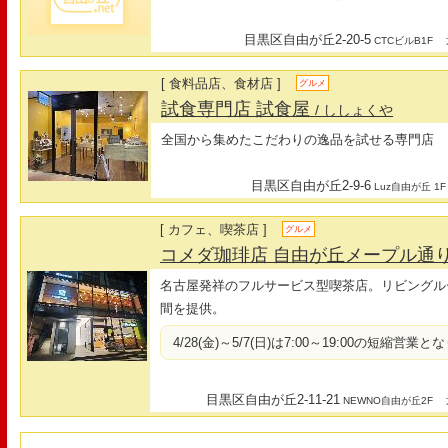
目黒区自由が丘2-20-5
最
CTCビルB1F
[ 食料品店、食材店 ]
グルメ
試食専門店 試食屋
/ ししょくや
全国から集めたこだわりの逸品を試せる専門店
目黒区自由が丘2-9-6
Luz自由が丘 1F
[ カフェ、喫茶店 ]
グルメ
コメダ珈琲店 自由が丘メープル通
名古屋発祥のフルサービス型喫茶店。リビングル
間を提供。
4/28(金)～5/7(日)は7:00～19:00の短縮営業
目黒区自由が丘2-11-21
最
NEWNO自由が丘2F