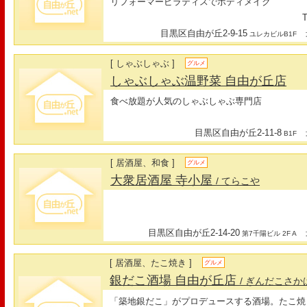
リフォーマーピラティスでボディメイク
T
目黒区自由が丘2-9-15
最
ユレカビルB1F
[ しゃぶしゃぶ ]
グルメ
しゃぶしゃぶ温野菜 自由が丘店
食べ放題が人気のしゃぶしゃぶ専門店
目黒区自由が丘2-11-8
最
B1F
[ 居酒屋、和食 ]
グルメ
大衆居酒屋 寺小屋
/ てらこや
目黒区自由が丘2-14-20
最
第7千陽ビル 2F A
[ 居酒屋、たこ焼き ]
グルメ
銀だこ酒場 自由が丘店
/ ぎんだこさか
「築地銀だこ」がプロデュースする酒場。たこ焼