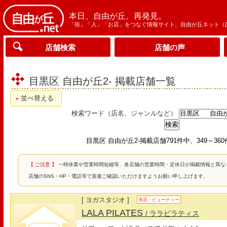
本日、自由が丘、再発見。
「街」「人」「お店」をつなぐ情報サイト、自由が丘ネット（
店舗検索
店舗の声
目黒区 自由が丘2- 掲載店舗一覧
並べ替える
検索ワード（店名、ジャンルなど）
目黒区 自由が丘2-掲載店舗791件中、349～36
【 ご注意 】
一時休業や営業時間短縮等、各店舗の営業時間・定休日が掲載情報と異な
店舗のSNS・HP・電話等で直接ご確認いただけますようお願い申し上げます。
[ ヨガスタジオ ]
美容・ビューティー
LALA PILATES
/ ララピラティス