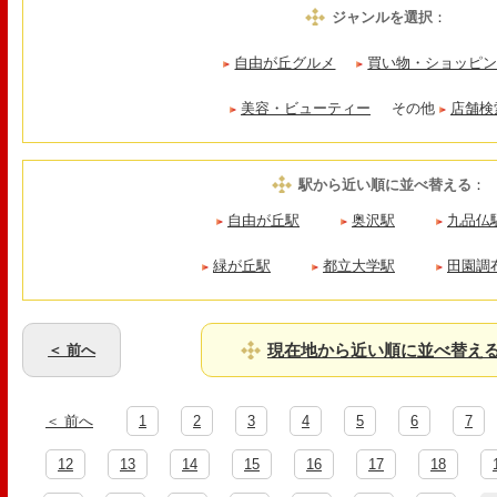
ジャンルを選択
：
自由が丘グルメ
買い物・ショッピ
美容・ビューティー
その他
店舗検
駅から近い順に並べ替える
：
自由が丘駅
奥沢駅
九品仏
緑が丘駅
都立大学駅
田園調
現在地から近い順に並べ替え
＜ 前へ
＜ 前へ
1
2
3
4
5
6
7
12
13
14
15
16
17
18