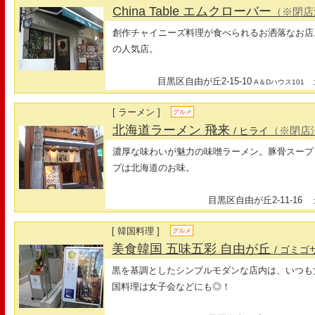
China Table エムクローバー
（※閉店
創作チャイニーズ料理が食べられるお洒落なお店
の人気店。
目黒区自由が丘2-15-10
最
A＆Dハウス101
[ ラーメン ]
グルメ
北海道ラーメン 飛来
（※閉店
/ ヒライ
濃厚な味わいが魅力の味噌ラーメン。豚骨スープ
プは北海道のお味。
目黒区自由が丘2-11-16
最
[ 韓国料理 ]
グルメ
美食韓国 五味五彩 自由が丘
/ ゴミゴ
黒を基調としたシンプルモダンな店内は、いつも
国料理は女子会などにも◎！