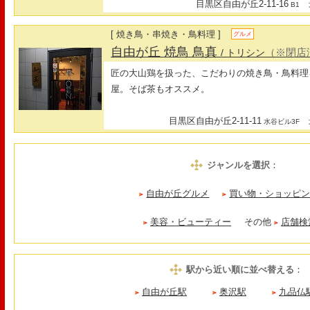
目黒区自由が丘2-11-16
最
B1
[ 焼き鳥・串焼き・鳥料理 ]
グルメ
自由が丘 焼鳥 鳥真
（※閉店
/ トリシン
匠の大山鶏を扱った、こだわりの焼き鳥・鳥料理
屋。そば茶もオススメ。
目黒区自由が丘2-11-11
最
水谷ビル3F
ジャンルを選択
：
自由が丘グルメ
買い物・ショッピ
美容・ビューティー
その他
店舗検
駅から近い順に並べ替える
：
自由が丘駅
奥沢駅
九品仏