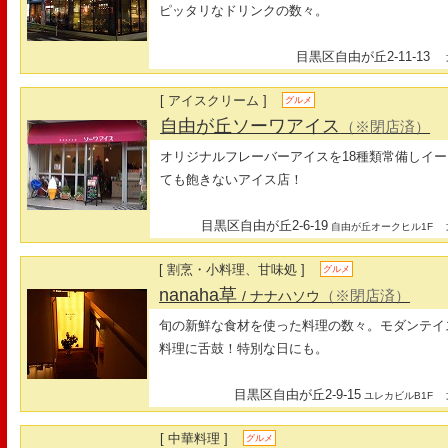
ピッタリなドリンクの数々。
目黒区自由が丘2-11-13
最
[ アイスクリーム ]
グルメ
自由が丘ソーワアイス
（※閉店済）
オリジナルフレーバーアイスを18種類常備しイ
ても飽きないアイス店！
目黒区自由が丘2-6-19
最
自由が丘オークヒル1F
[ 割烹・小料理、甘味処 ]
グルメ
nanaha草
（※閉店済）
/ ナナハソウ
旬の新鮮な食材を使った料理の数々。モダンテイ
料理に舌鼓！特別な日にも。
目黒区自由が丘2-9-15
最
ユレカビルB1F
[ 中華料理 ]
グルメ