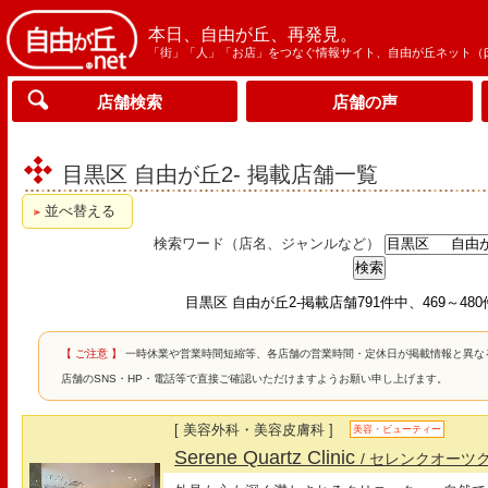
本日、自由が丘、再発見。
「街」「人」「お店」をつなぐ情報サイト、自由が丘ネット（
店舗検索
店舗の声
目黒区 自由が丘2- 掲載店舗一覧
並べ替える
検索ワード（店名、ジャンルなど）
目黒区 自由が丘2-掲載店舗791件中、469～48
【 ご注意 】
一時休業や営業時間短縮等、各店舗の営業時間・定休日が掲載情報と異な
店舗のSNS・HP・電話等で直接ご確認いただけますようお願い申し上げます。
[ 美容外科・美容皮膚科 ]
美容・ビューティー
Serene Quartz Clinic
/ セレンクオーツ