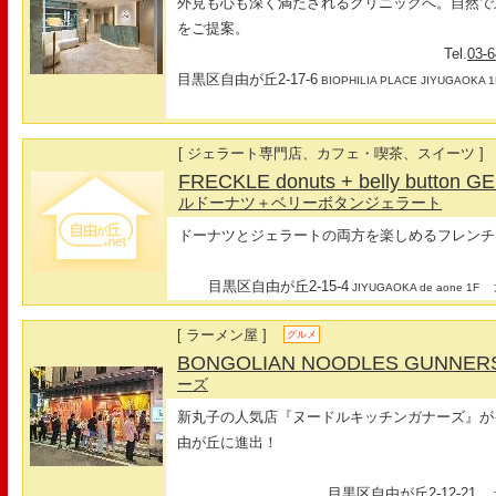
外見も心も深く満たされるクリニックへ。自然で
をご提案。
Tel.
03-
目黒区自由が丘2-17-6
BIOPHILIA PLACE JIYUGAOKA 1
[ ジェラート専門店、カフェ・喫茶、スイーツ ]
FRECKLE donuts + belly butto
ルドーナツ＋ベリーボタンジェラート
ドーナツとジェラートの両方を楽しめるフレンチ
目黒区自由が丘2-15-4
最
JIYUGAOKA de aone 1F
[ ラーメン屋 ]
グルメ
BONGOLIAN NOODLES GUNNE
ーズ
新丸子の人気店『ヌードルキッチンガナーズ』が
由が丘に進出！
目黒区自由が丘2-12-21
最