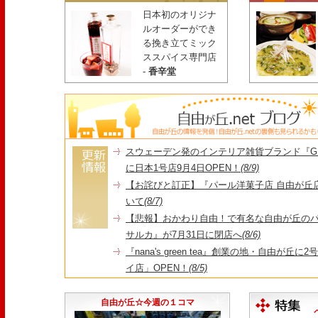
日本初のオリジナ
ルオーダーができ
る挽き立てミック
ススパイス専門店
-
香辛堂
スウェーデン発のインテリア雑貨ブランド『GR
に日本1号店9月4日OPEN！
(8/9)
【お詫びと訂正】『パール洋菓子店 自由が丘
いて
(8/7)
【悲報】おかわり自由！で有名な自由が丘の
サルカ』が7月31日に閉店へ
(8/6)
『nana's green tea』創業の地・自由が丘
イ店」OPEN！
(8/5)
＼コレを見ればイマの自由が丘が分かる！／毎
店・閉店情報まとめ】
(7/31)
自由が丘☆今週の１コマ