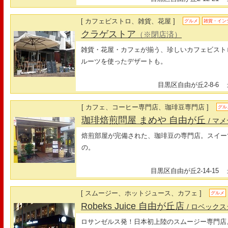
[ カフェビストロ、雑貨、花屋 ]
グルメ
雑貨・イン
クラゲストア
（※閉店済）
雑貨・花屋・カフェが揃う、珍しいカフェビスト
ルーツを使ったデザートも。
目黒区自由が丘2-8-6
最
[ カフェ、コーヒー専門店、珈琲豆専門店 ]
グル
珈琲焙煎問屋 まめや 自由が丘
/ マ
焙煎部屋が完備された、珈琲豆の専門店。スイー
の。
目黒区自由が丘2-14-15
最
[ スムージー、ホットジュース、カフェ ]
グルメ
Robeks Juice 自由が丘店
/ ロベック
ロサンゼルス発！日本初上陸のスムージー専門店