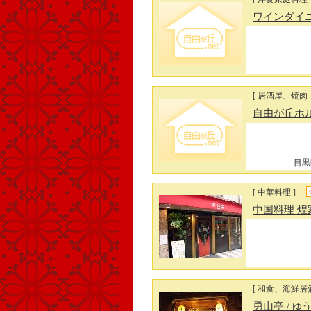
ワインダイ
[ 居酒屋、焼肉
自由が丘ホ
目黒
[ 中華料理 ]
中国料理 煌
[ 和食、海鮮居酒
勇山亭
/ ゆ