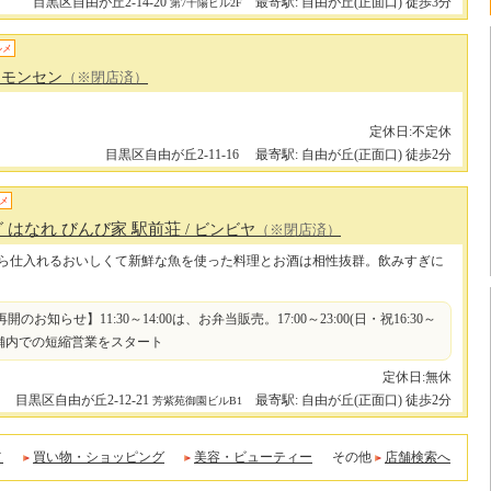
目黒区自由が丘2-14-20
最寄駅: 自由が丘(正面口) 徒歩3分
第7千陽ビル2F
ルメ
クモンセン
（※閉店済）
定休日:不定休
目黒区自由が丘2-11-16
最寄駅: 自由が丘(正面口) 徒歩2分
メ
 はなれ びんび家 駅前荘
/ ビンビヤ
（※閉店済）
ら仕入れるおいしくて新鮮な魚を使った料理とお酒は相性抜群。飲みすぎに
再開のお知らせ】11:30～14:00は、お弁当販売。17:00～23:00(日・祝16:30～
、店舗内での短縮営業をスタート
定休日:無休
目黒区自由が丘2-12-21
最寄駅: 自由が丘(正面口) 徒歩2分
芳紫苑御園ビルB1
メ
買い物・ショッピング
美容・ビューティー
その他
店舗検索へ