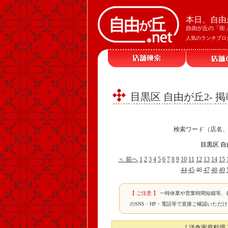
本日、自由
自由が丘の「街
人気のランチブロ
目黒区 自由が丘2- 
検索ワード（店名
目黒区 自
＜ 前へ
1
2
3
4
5
6
7
8
9
10
11
12
13
14
15
44
45
46
47
48
49
【 ご注意 】
一時休業や営業時間短縮等、
のSNS・HP・電話等で直接ご確認いただ
[ 洋食家庭料理 