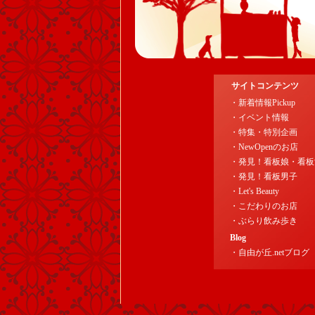
サイトコンテンツ
・新着情報Pickup
・イベント情報
・特集・特別企画
・NewOpenのお店
・発見！看板娘・看板
・発見！看板男子
・Let's Beauty
・こだわりのお店
・ぶらり飲み歩き
Blog
・自由が丘.netブログ