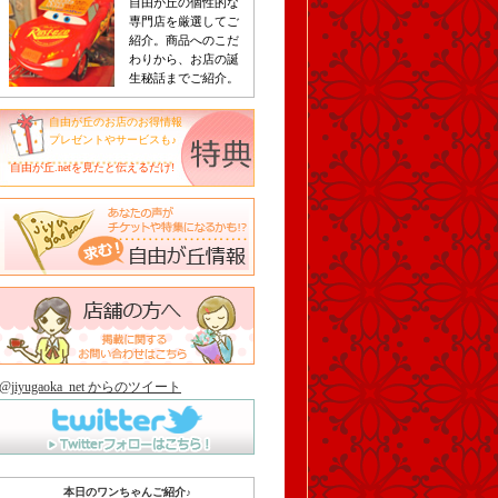
自由が丘の個性的な
専門店を厳選してご
紹介。商品へのこだ
わりから、お店の誕
生秘話までご紹介。
自由が丘のお店のお得情報
プレゼントやサービスも♪
自由が丘.netを見たと伝えるだけ!
@jiyugaoka_net からのツイート
本日のワンちゃんご紹介♪