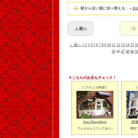
駅から近い順に並べ替える
：
自
＜ 前へ
＜ 前へ
1
2
3
4
5
6
7
8
9
10
11
12
13
14
15
1
45
46
47
48
49
5
▼こちらのお店もチェック！
[ フランス料理 ]
Sans Maquillage
謝逢
ウェルカムドリンクあり♪
樽生