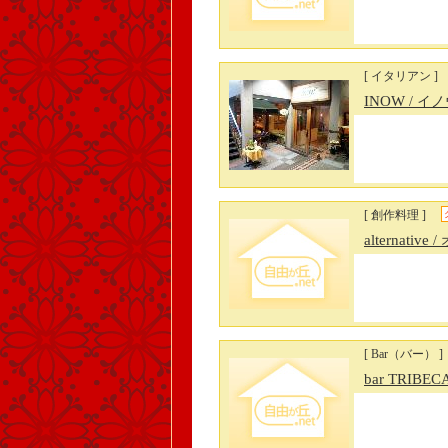
[ イタリアン ]
INOW
/ イ
[ 創作料理 ]
alternative
/
[ Bar（バー） ]
bar TRIBEC