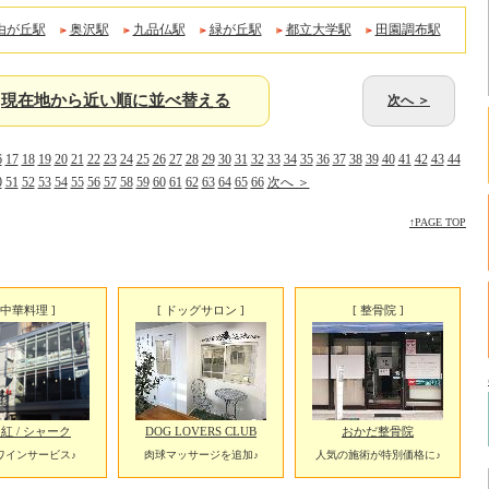
由が丘駅
奥沢駅
九品仏駅
緑が丘駅
都立大学駅
田園調布駅
現在地から近い順に並べ替える
次へ ＞
6
17
18
19
20
21
22
23
24
25
26
27
28
29
30
31
32
33
34
35
36
37
38
39
40
41
42
43
44
0
51
52
53
54
55
56
57
58
59
60
61
62
63
64
65
66
次へ ＞
↑PAGE TOP
[ 中華料理 ]
[ ドッグサロン ]
[ 整骨院 ]
紅 / シャーク
DOG LOVERS CLUB
おかだ整骨院
ワインサービス♪
肉球マッサージを追加♪
人気の施術が特別価格に♪