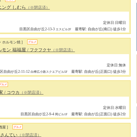
ニング しむら
（※閉店済）
定休日:日曜日
目黒区自由が丘2-13-3
最寄駅: 自由が丘(南口) 徒歩1分
エスビル2F
・ホルモン焼 ]
グルメ
ルモン 福福屋
/ フクフクヤ
（※閉店済）
定休日:無休
区自由が丘2-11-12
最寄駅: 自由が丘(正面口) 徒歩3分
白樺広小路スクエアビル5F
グルメ
家
/ コウカ
（※閉店済）
定休日:水曜日
目黒区自由が丘2-9-4
最寄駅: 自由が丘(正面口) 徒歩2分
岡ビル1F
屋 ]
グルメ
うさんてい
（※閉店済）