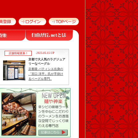
2025.05.15 UP
店舗情報更新！
京都で大人気のラグジュア
リーなベーグル
京都発 パティシエ出身の
「宮口 洋平」氏が手掛け
るベーグル専門..