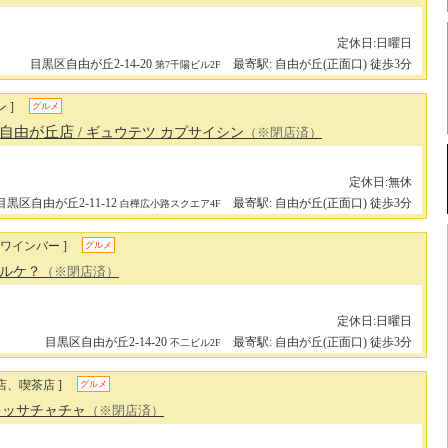
定休日:日曜日
目黒区自由が丘2-14-20
最寄駅: 自由が丘(正面口) 徒歩3分
第7千陽ビル2F
 ]
グルメ
 自由が丘店
/ ギュウテツ カプサイシン
（※閉店済）
定休日:無休
目黒区自由が丘2-11-12
最寄駅: 自由が丘(正面口) 徒歩3分
白樺広小路スクエア4F
、ワインバー ]
グルメ
ペルケ？
（※閉店済）
定休日:日曜日
目黒区自由が丘2-14-20
最寄駅: 自由が丘(正面口) 徒歩3分
不二ビル2F
店、喫茶店 ]
グルメ
 キッサチャチャ
（※閉店済）