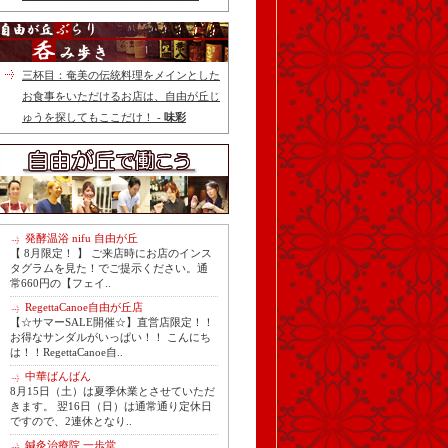
三杯目：奄美の伝統料理をメインとした
お食事をいただけるお店は、自由が丘じ
ゅうを探してもここだけ！ -
味彩
発酵温浴 nifu 自由が丘
【 8月限定！ 】 ご来店時にお店のインス
タグラムを見た！でご提示ください。通
常660円の【フェイ..
RegettaCanoe自由が丘店
【☆サマーSALE開催☆】直営店限定！！
お得なサンダルがいっぱい！！ こんにち
は！！RegettaCanoe自..
中華ばんばん
8月15日（土）は夏季休業とさせていただ
きます。 翌16日（日）は通常通り定休日
ですので、2連休となり..
鍼灸治療院 一歩堂