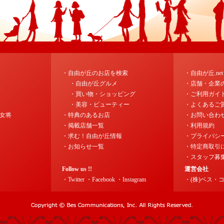
・自由が丘のお店を検索
・自由が丘.ne
・自由が丘グルメ
・店舗・企業
・買い物・ショッピング
・ご利用ガイ
・美容・ビューティー
・よくあるご
女将
・特典のあるお店
・お問い合わ
・掲載店舗一覧
・利用規約
・求む！自由が丘情報
・プライバシ
・お知らせ一覧
・特定商取引
・スタッフ募
Follow us !!
運営会社
・Twitter
・Facebook
・Instagram
・(株)ベス・