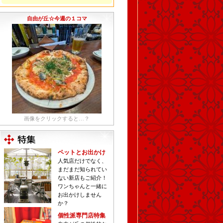
自由が丘☆今週の１コマ
画像をクリックすると…？
ペットとお出かけ
人気店だけでなく、
まだまだ知られてい
ない新店もご紹介！
ワンちゃんと一緒に
お出かけしません
か？
個性派専門店特集