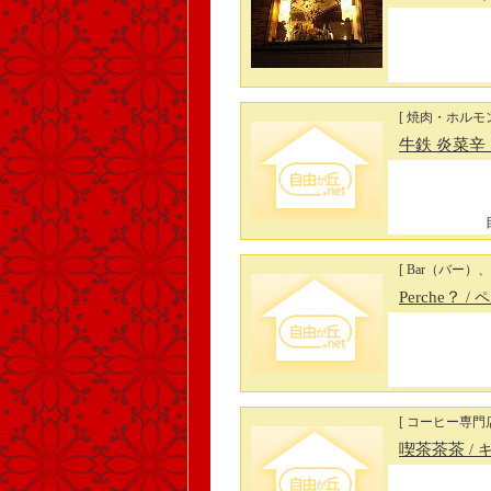
[ 焼肉・ホルモン
牛鉄 炎菜辛
[ Bar（バー）
Perche？
/ 
[ コーヒー専門
喫茶茶茶
/