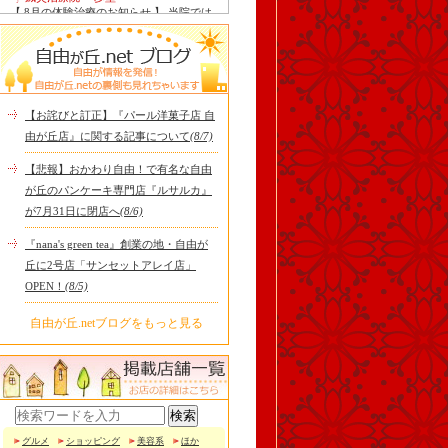
【 8月の体験治療のお知らせ 】 当院では
毎月第1月曜日を体験dayとし、当院の施
術をお得に体験し..
Le Monde Gourmand
今年も南アルプス @sachiblueberryfarm か
ら美味しいブルーベリーが😋
https://www.instagram.com/sachi..
【お詫びと訂正】『パール洋菓子店 自
tomoru
由が丘店』に関する記事について
(8/7)
土曜日限定ランチセット(12:00〜15:00)は
じまりました！※数量限定その日のおす
【悲報】おかわり自由！で有名な自由
すめサンドイッチ(ルッ..
が丘のパンケーキ専門店『ルサルカ』
cheese & booze ost
が7月31日に閉店へ
(8/6)
【 平日限定ランチメニュー 】 ワンプレー
トランチ登場！！パスタやリゾットにも
『nana's green tea』創業の地・自由が
色々付くようにな..
丘に2号店「サンセットアレイ店」
京都九条ねぎ焼き専門店 ねぎ家 -時代
OPEN！
(8/5)
家 旬-
【ランチ限定】鉄板炙りホルモン丼🔥本
日も大人気！香ばしく炙った新鮮ホルモ
自由が丘.netブログをもっと見る
ンに、濃厚な京都味噌だれ..
冷え性改善協会 ICITO
【 よもぎ蒸しやリラクゼーション専門の
顧問契約 】 冷え性改善協会は、小規模の
エステサロン、リ..
グルメ
ショッピング
美容系
ほか