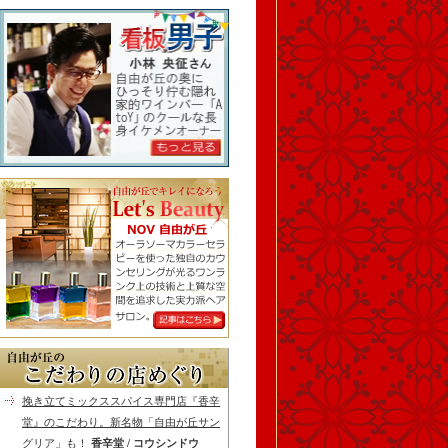
挽き立てミックススパイス専門店『香辛
堂』のこだわり。新名物「自由が丘サン
グリア」も！
香辛堂 / コウシンドウ