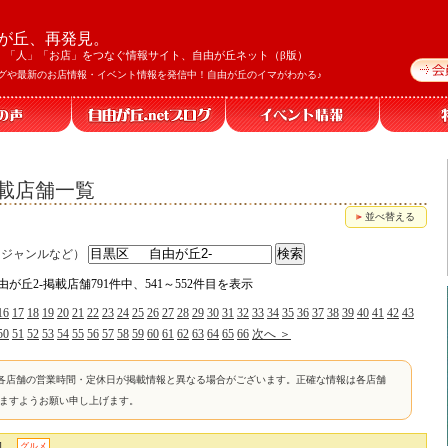
が丘、再発見。
」「人」「お店」をつなぐ情報サイト、自由が丘ネット（β版）
グや最新のお店情報・イベント情報を発信中！自由が丘のイマがわかる♪
掲載店舗一覧
並べ替える
、ジャンルなど）
由が丘2-掲載店舗791件中、541～552件目を表示
16
17
18
19
20
21
22
23
24
25
26
27
28
29
30
31
32
33
34
35
36
37
38
39
40
41
42
43
50
51
52
53
54
55
56
57
58
59
60
61
62
63
64
65
66
次へ ＞
各店舗の営業時間・定休日が掲載情報と異なる場合がございます。正確な情報は各店舗
けますようお願い申し上げます。
]
グルメ