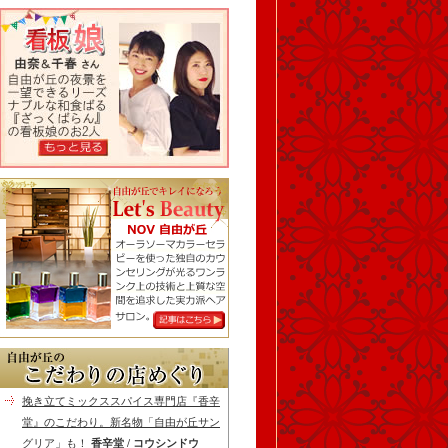
挽き立てミックススパイス専門店『香辛
堂』のこだわり。新名物「自由が丘サン
グリア」も！
香辛堂 / コウシンドウ