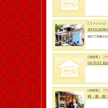
[ ファッショ
JIYUGAOK
端正で洗練され
[ 雑貨屋 ]
雑
OUTLET 
[ 雑貨屋 ]
雑
時・遊・館