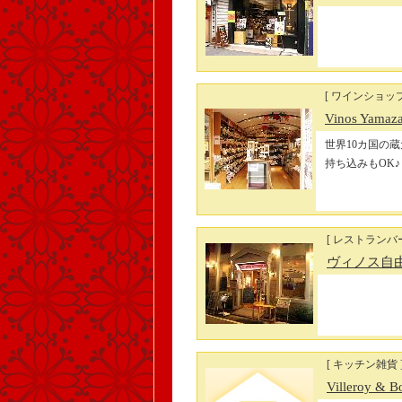
[ ワインショッ
Vinos Yamaz
世界10カ国の
持ち込みもOK♪
[ レストランバー
ヴィノス自
[ キッチン雑貨 
Villeroy & 