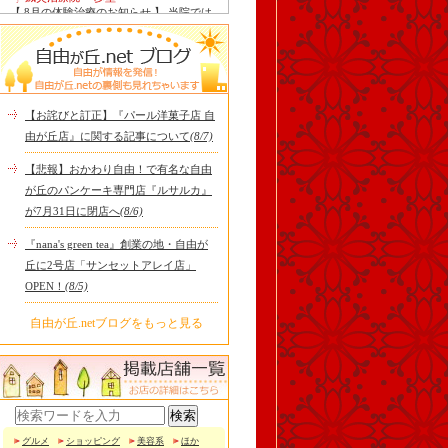
【 8月の体験治療のお知らせ 】 当院では
毎月第1月曜日を体験dayとし、当院の施
術をお得に体験し..
Le Monde Gourmand
今年も南アルプス @sachiblueberryfarm か
ら美味しいブルーベリーが😋
https://www.instagram.com/sachi..
【お詫びと訂正】『パール洋菓子店 自
tomoru
由が丘店』に関する記事について
(8/7)
土曜日限定ランチセット(12:00〜15:00)は
じまりました！※数量限定その日のおす
【悲報】おかわり自由！で有名な自由
すめサンドイッチ(ルッ..
が丘のパンケーキ専門店『ルサルカ』
cheese & booze ost
が7月31日に閉店へ
(8/6)
【 平日限定ランチメニュー 】 ワンプレー
トランチ登場！！パスタやリゾットにも
『nana's green tea』創業の地・自由が
色々付くようにな..
丘に2号店「サンセットアレイ店」
京都九条ねぎ焼き専門店 ねぎ家 -時代
OPEN！
(8/5)
家 旬-
【ランチ限定】鉄板炙りホルモン丼🔥本
日も大人気！香ばしく炙った新鮮ホルモ
自由が丘.netブログをもっと見る
ンに、濃厚な京都味噌だれ..
冷え性改善協会 ICITO
【 よもぎ蒸しやリラクゼーション専門の
顧問契約 】 冷え性改善協会は、小規模の
エステサロン、リ..
グルメ
ショッピング
美容系
ほか