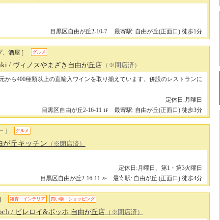
目黒区自由が丘2-10-7
最寄駅: 自由が丘(正面口) 徒歩1分
プ、酒屋 ]
グルメ
aki
/ ヴィノスやまざき自由が丘店
（※閉店済）
蔵元から400種類以上の直輸入ワインを取り揃えています。併設のレストランに
定休日:月曜日
目黒区自由が丘2-16-11
最寄駅: 自由が丘(正面口) 徒歩3分
1F
 ]
グルメ
由が丘キッチン
（※閉店済）
定休日:月曜日、第1・第3火曜日
目黒区自由が丘2-16-11
最寄駅: 自由が丘 (正面口) 徒歩4分
2F
]
雑貨・インテリア
買い物・ショッピング
Boch
/ ビレロイ&ボッホ 自由が丘店
（※閉店済）