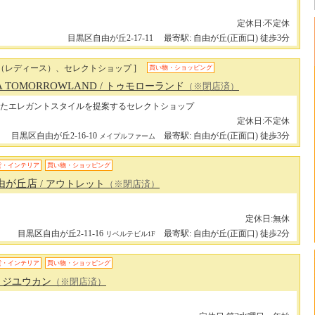
定休日:不定休
目黒区自由が丘2-17-11
最寄駅: 自由が丘(正面口) 徒歩3分
ン（レディース）、セレクトショップ ]
買い物・ショッピング
A TOMORROWLAND
/ トゥモローランド
（※閉店済）
たエレガントスタイルを提案するセレクトショップ
定休日:不定休
目黒区自由が丘2-16-10
最寄駅: 自由が丘(正面口) 徒歩3分
メイプルファーム
貨・インテリア
買い物・ショッピング
自由が丘店
/ アウトレット
（※閉店済）
定休日:無休
目黒区自由が丘2-11-16
最寄駅: 自由が丘(正面口) 徒歩2分
リベルテビル1F
貨・インテリア
買い物・ショッピング
/ ジユウカン
（※閉店済）