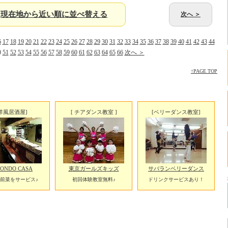
現在地から近い順に並べ替える
次へ ＞
6
17
18
19
20
21
22
23
24
25
26
27
28
29
30
31
32
33
34
35
36
37
38
39
40
41
42
43
44
0
51
52
53
54
55
56
57
58
59
60
61
62
63
64
65
66
次へ ＞
↑PAGE TOP
洋風居酒屋]
[ チアダンス教室 ]
[ベリーダンス教室]
CONDO CASA
東京ガールズキッズ
サバランベリーダンス
前菜をサービス♪
初回体験教室無料♪
ドリンクサービスあり！