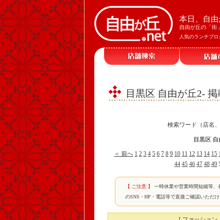
本日、自由
自由が丘の「街
人気のランチブロ
目黒区 自由が丘2- 
検索ワード（店名
目黒区 自
＜ 前へ
1
2
3
4
5
6
7
8
9
10
11
12
13
14
15
44
45
46
47
48
49
【 ご注意 】
一時休業や営業時間短縮等、
のSNS・HP・電話等で直接ご確認いただ
[ ファッション