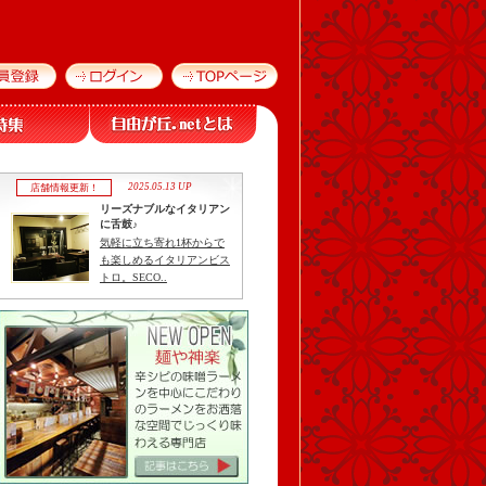
2025.05.13 UP
店舗情報更新！
リーズナブルなイタリアン
に舌鼓♪
気軽に立ち寄れ1杯からで
も楽しめるイタリアンビス
トロ。SECO..