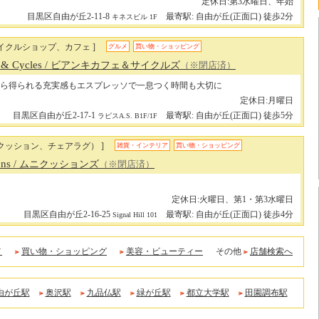
定休日:第3水曜日、年始
目黒区自由が丘2-11-8
最寄駅: 自由が丘(正面口) 徒歩2分
キネスビル 1F
イクルショップ、カフェ ]
グルメ
買い物・ショッピング
 & Cycles
/ ビアンキカフェ＆サイクルズ
（※閉店済）
ら得られる充実感もエスプレッソで一息つく時間も大切に
定休日:月曜日
目黒区自由が丘2-17-1
最寄駅: 自由が丘(正面口) 徒歩5分
ラピスA.S. B1F/1F
クッション、チェアラグ） ]
雑貨・インテリア
買い物・ショッピング
ons
/ ムニクッションズ
（※閉店済）
定休日:火曜日、第1・第3水曜日
目黒区自由が丘2-16-25
最寄駅: 自由が丘(正面口) 徒歩4分
Signal Hill 101
メ
買い物・ショッピング
美容・ビューティー
その他
店舗検索へ
由が丘駅
奥沢駅
九品仏駅
緑が丘駅
都立大学駅
田園調布駅