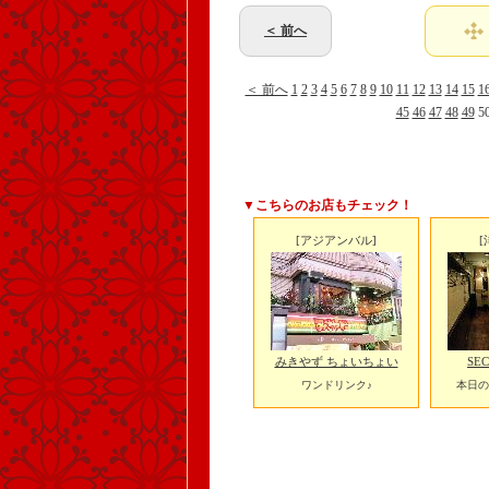
＜ 前へ
＜ 前へ
1
2
3
4
5
6
7
8
9
10
11
12
13
14
15
1
45
46
47
48
49
5
▼こちらのお店もチェック！
[アジアンバル]
[
みきやず ちょいちょい
SE
ワンドリンク♪
本日の