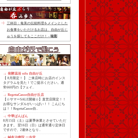
三杯目：奄美の伝統料理をメインとした
お食事をいただけるお店は、自由が丘じ
ゅうを探してもここだけ！ -
味彩
発酵温浴 nifu 自由が丘
【 8月限定！ 】 ご来店時にお店のインス
タグラムを見た！でご提示ください。通
常660円の【フェイ..
RegettaCanoe自由が丘店
【☆サマーSALE開催☆】直営店限定！！
お得なサンダルがいっぱい！！ こんにち
は！！RegettaCanoe自..
中華ばんばん
8月15日（土）は夏季休業とさせていただ
きます。 翌16日（日）は通常通り定休日
ですので、2連休となり..
鍼灸治療院 一歩堂