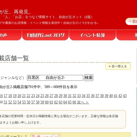
が丘、再発見。
」「人」「お店」をつなぐ情報サイト、自由が丘ネット（β版）
グや最新のお店情報・イベント情報を発信中！自由が丘のイマがわかる♪
掲載店舗一覧
並べ替える
、ジャンルなど）
由が丘2-掲載店舗791件中、589～600件目を表示
16
17
18
19
20
21
22
23
24
25
26
27
28
29
30
31
32
33
34
35
36
37
38
39
40
41
42
43
50
51
52
53
54
55
56
57
58
59
60
61
62
63
64
65
66
次へ ＞
各店舗の営業時間・定休日が掲載情報と異なる場合がございます。正確な情報は各店舗
けますようお願い申し上げます。
（レディース） ]
買い物・ショッピング