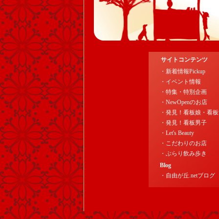
サイトコンテンツ
・新着情報Pickup
・イベント情報
・特集・特別企画
・NewOpenのお店
・発見！看板娘・看板
・発見！看板男子
・Let's Beauty
・こだわりのお店
・ぶらり飲み歩き
Blog
・自由が丘.netブログ