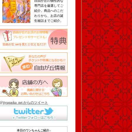
自由が丘の個性的な
専門店を厳選してご
紹介。商品へのこだ
わりから、お店の誕
生秘話までご紹介。
自由が丘のお店のお得情報
プレゼントやサービスも♪
自由が丘.netを見たと伝えるだけ!
@jiyugaoka_net からのツイート
本日のワンちゃんご紹介♪