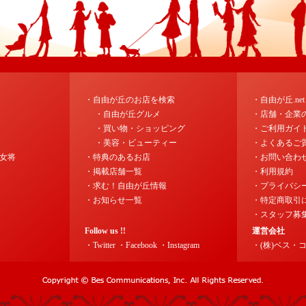
・自由が丘のお店を検索
・自由が丘.ne
・自由が丘グルメ
・店舗・企業
・買い物・ショッピング
・ご利用ガイ
・美容・ビューティー
・よくあるご
女将
・特典のあるお店
・お問い合わ
・掲載店舗一覧
・利用規約
・求む！自由が丘情報
・プライバシ
・お知らせ一覧
・特定商取引
・スタッフ募
Follow us !!
運営会社
・Twitter
・Facebook
・Instagram
・(株)ベス・