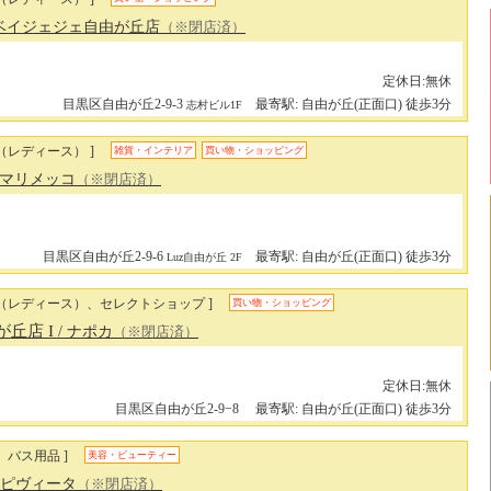
 ベイジェジェ自由が丘店
（※閉店済）
定休日:無休
目黒区自由が丘2-9-3
最寄駅: 自由が丘(正面口) 徒歩3分
志村ビル1F
（レディース） ]
雑貨・インテリア
買い物・ショッピング
/ マリメッコ
（※閉店済）
目黒区自由が丘2-9-6
最寄駅: 自由が丘(正面口) 徒歩3分
Luz自由が丘 2F
ン（レディース）、セレクトショップ ]
買い物・ショッピング
由が丘店 I
/ ナポカ
（※閉店済）
定休日:無休
目黒区自由が丘2-9−8
最寄駅: 自由が丘(正面口) 徒歩3分
、バス用品 ]
美容・ビューティー
 アピヴィータ
（※閉店済）