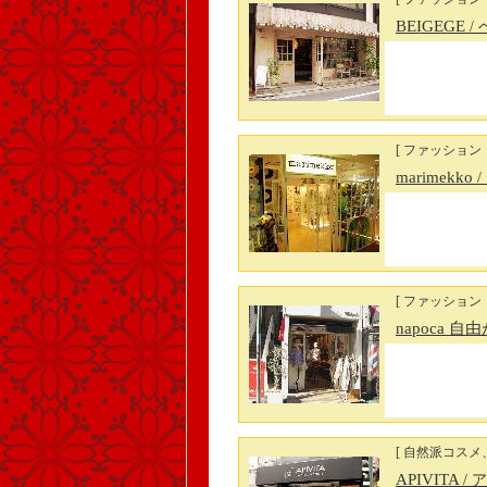
BEIGEGE
/
[ ファッション
marimekko
[ ファッショ
napoca 自
[ 自然派コスメ
APIVITA
/