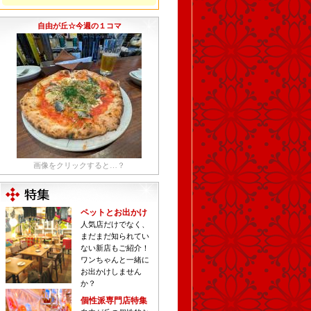
自由が丘☆今週の１コマ
画像をクリックすると…？
ペットとお出かけ
人気店だけでなく、
まだまだ知られてい
ない新店もご紹介！
ワンちゃんと一緒に
お出かけしません
か？
個性派専門店特集