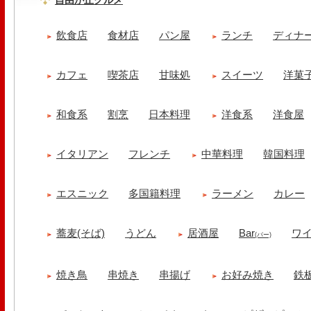
自由が丘グルメ
飲食店
食材店
パン屋
ランチ
ディナ
カフェ
喫茶店
甘味処
スイーツ
洋菓
和食系
割烹
日本料理
洋食系
洋食屋
イタリアン
フレンチ
中華料理
韓国料理
エスニック
多国籍料理
ラーメン
カレー
蕎麦(そば)
うどん
居酒屋
Bar
ワ
(バー)
焼き鳥
串焼き
串揚げ
お好み焼き
鉄