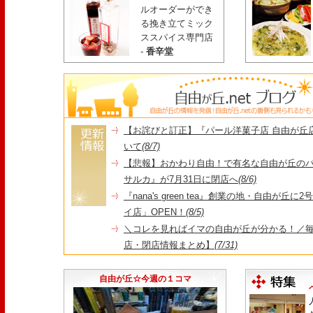
ルオーダーができ
る挽き立てミック
ススパイス専門店
-
香辛堂
【お詫びと訂正】『パール洋菓子店 自由が丘
いて
(8/7)
【悲報】おかわり自由！で有名な自由が丘の
サルカ』が7月31日に閉店へ
(8/6)
『nana's green tea』創業の地・自由が丘
イ店」OPEN！
(8/5)
＼コレを見ればイマの自由が丘が分かる！／毎
店・閉店情報まとめ】
(7/31)
1日限定だった跡地に！家系×九州豚骨『かんむり
永久パス配布も！
(7/30)
自由が丘☆今週の１コマ