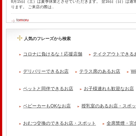
8月15日（土）は夏季休業とさせていただきます。 翌16日（日）は通
ります。 ご来店の際は..
tomoru
土曜日限定ランチセット(12:00〜15:00)はじまりました！※数量限
ッコラサラダをそえて)手..
人気のフレーズから検索
Le Monde Gourmand
シストロン仔羊の煮込み パニスとリ・ダニョーのパネ フランスの仔
コロナに負けるな！応援店舗
テイクアウトできる
煮込みました ニースの郷..
冷え性改善協会 ICITO
デリバリーできるお店
テラス席のあるお店
W
【 よもぎ蒸しやリラクゼーション専門の顧問契約 】 冷え性改善協会
クゼーション店を専..
ペットと同伴できるお店
お子様連れも歓迎なお店
ベビーカーもOKなお店
授乳室のあるお店・スポ
おむつ交換のできるお店・スポット
全席禁煙・完