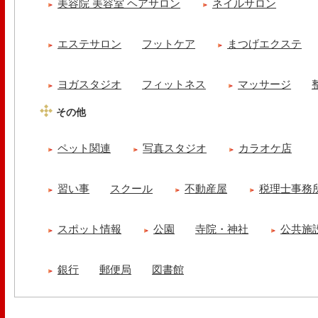
美容院 美容室 ヘアサロン
ネイルサロン
エステサロン
フットケア
まつげエクステ
ヨガスタジオ
フィットネス
マッサージ
その他
ペット関連
写真スタジオ
カラオケ店
習い事
スクール
不動産屋
税理士事務
スポット情報
公園
寺院・神社
公共施
銀行
郵便局
図書館