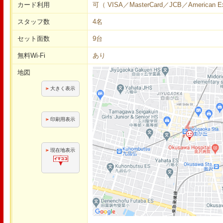
カード利用
可（ VISA／MasterCard／JCB／American Ex
スタッフ数
4名
セット面数
9台
無料Wi-Fi
あり
地図
大きく表示
印刷用表示
現在地表示