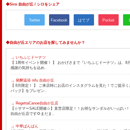
◆Siro 自由が丘 / シロをシェア
Twitter
Facebook
はてブ
Pocket
◆自由が丘エリアのお店を探してみませんか？
いちふじドーナツ
【 1周年イベント開催！ 】 おかげさまで『いちふじドーナツ』は、8月
感謝の気持ちを込め..
発酵温浴 nifu 自由が丘
【 8月限定！ 】 ご来店時にお店のインスタグラムを見た！でご提示く
パック】をプレゼン..
RegettaCanoe自由が丘店
【☆サマーSALE開催☆】直営店限定！！お得なサンダルがいっぱい！！ こん
自由が丘店です🌻まだま..
中華ばんばん