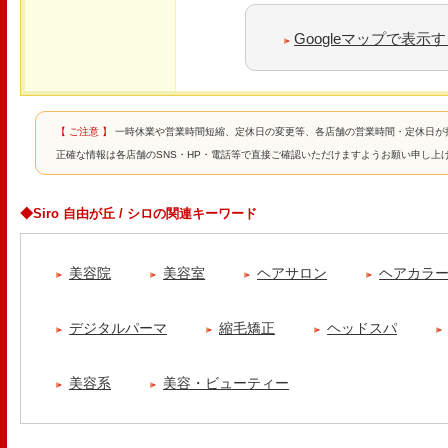
Googleマップで表示
【 ご注意 】
一時休業や営業時間短縮、定休日の変更等、各店舗の営業時間・定休日が
正確な情報は各店舗のSNS・HP・電話等で直接ご確認いただけますようお願い申し上
◆Siro 自由が丘 / シロの関連キーワード
美容院
美容室
ヘアサロン
ヘアカラ
デジタルパーマ
縮毛矯正
ヘッドスパ
美容系
美容・ビューティー