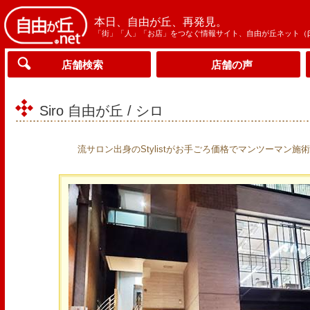
本日、自由が丘、再発見。
「街」「人」「お店」をつなぐ情報サイト、自由が丘ネット（
店舗検索
店舗の声
Siro 自由が丘 / シロ
流サロン出身のStylistがお手ごろ価格でマンツーマン施