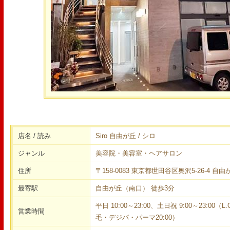
店名 / 読み
Siro 自由が丘 / シロ
ジャンル
美容院・美容室・ヘアサロン
住所
〒158-0083 東京都世田谷区奥沢5-26-4 自
最寄駅
自由が丘（南口） 徒歩3分
平日 10:00～23:00、土日祝 9:00～23:00（L
営業時間
毛・デジパ・パーマ20:00）