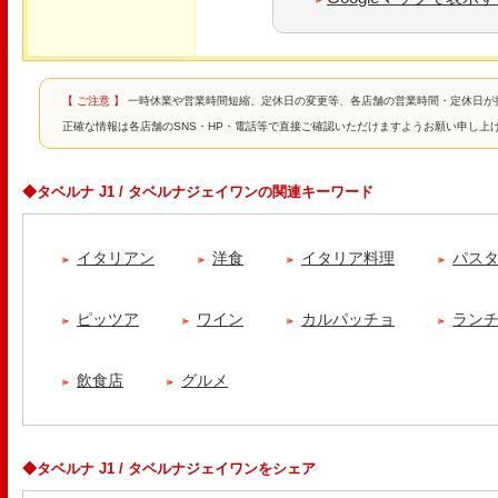
【 ご注意 】
一時休業や営業時間短縮、定休日の変更等、各店舗の営業時間・定休日が
正確な情報は各店舗のSNS・HP・電話等で直接ご確認いただけますようお願い申し上
◆タベルナ J1 / タベルナジェイワンの関連キーワード
イタリアン
洋食
イタリア料理
パス
ピッツア
ワイン
カルパッチョ
ラン
飲食店
グルメ
◆タベルナ J1 / タベルナジェイワンをシェア