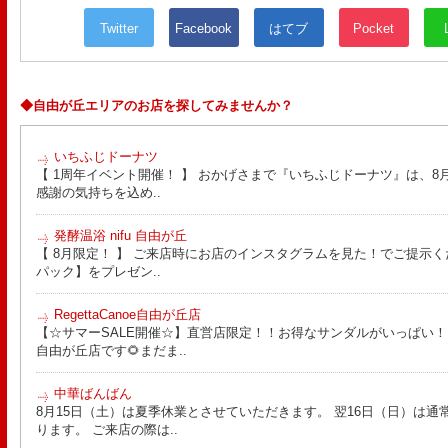
Twitter
Facebook
はてブ
Pocket
◆自由が丘エリアのお店を探してみませんか？
いちふじドーナツ
【 1周年イベント開催！ 】 おかげさまで『いちふじドーナツ』は、8月
感謝の気持ちを込め..
発酵温浴 nifu 自由が丘
【 8月限定！ 】 ご来店時にお店のインスタグラムを見た！でご提示く
パック】をプレゼン..
RegettaCanoe自由が丘店
【☆サマーSALE開催☆】直営店限定！！お得なサンダルがいっぱい！！ こん
自由が丘店です🌻まだま..
中華ばんばん
8月15日（土）は夏季休業とさせていただきます。 翌16日（日）は通
ります。 ご来店の際は..