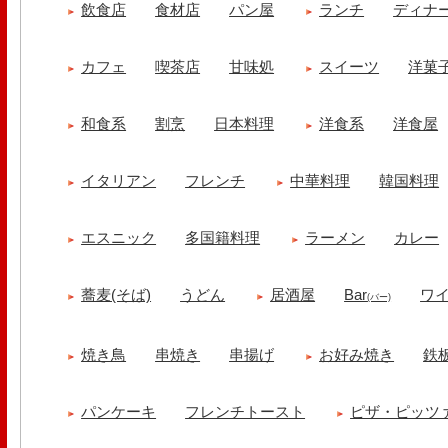
飲食店
食材店
パン屋
ランチ
ディナ
カフェ
喫茶店
甘味処
スイーツ
洋菓
和食系
割烹
日本料理
洋食系
洋食屋
イタリアン
フレンチ
中華料理
韓国料理
エスニック
多国籍料理
ラーメン
カレー
蕎麦(そば)
うどん
居酒屋
Bar
ワ
(バー)
焼き鳥
串焼き
串揚げ
お好み焼き
鉄
パンケーキ
フレンチトースト
ピザ・ピッツ