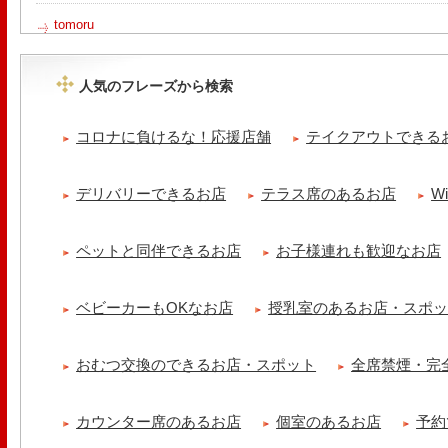
tomoru
土曜日限定ランチセット(12:00〜15:00)はじまりました！※数量限
ッコラサラダをそえて)手..
人気のフレーズから検索
Le Monde Gourmand
シストロン仔羊の煮込み パニスとリ・ダニョーのパネ フランスの仔
コロナに負けるな！応援店舗
テイクアウトできる
煮込みました ニースの郷..
冷え性改善協会 ICITO
デリバリーできるお店
テラス席のあるお店
W
【 よもぎ蒸しやリラクゼーション専門の顧問契約 】 冷え性改善協会
クゼーション店を専..
ペットと同伴できるお店
お子様連れも歓迎なお店
ベビーカーもOKなお店
授乳室のあるお店・スポ
おむつ交換のできるお店・スポット
全席禁煙・完
カウンター席のあるお店
個室のあるお店
予約