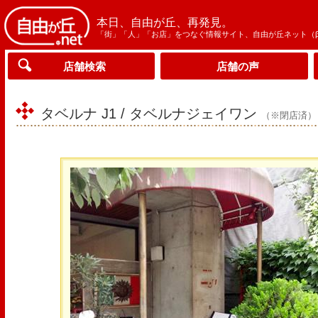
本日、自由が丘、再発見。
「街」「人」「お店」をつなぐ情報サイト、自由が丘ネット（
店舗検索
店舗の声
タベルナ J1 / タベルナジェイワン
（※閉店済）