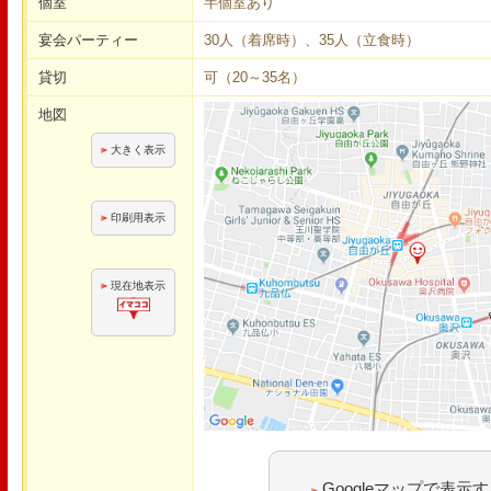
個室
半個室あり
宴会パーティー
30人（着席時）、35人（立食時）
貸切
可（20～35名）
地図
大きく表示
印刷用表示
現在地表示
Googleマップで表示