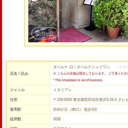
タベルナ J1 / タベルナジェイワン
（タヴ
店名 / 読み
※ こちらの店舗は閉店しております。 ご了承くださ
* This shop/place is out of business.
ジャンル
イタリアン
住所
〒158-0083 東京都世田谷区奥沢5-26-2 ク
最寄駅
自由が丘（南口） 徒歩3分
総席数
30席