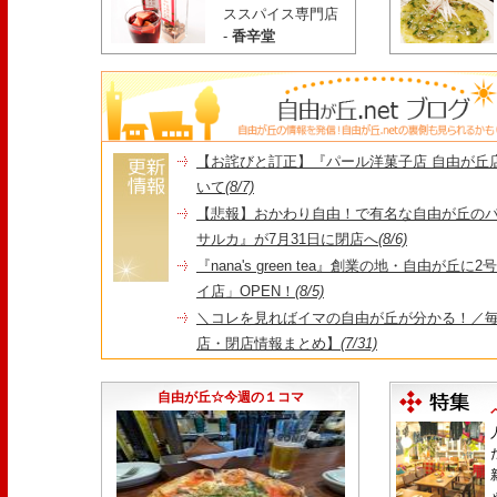
ススパイス専門店
-
香辛堂
【お詫びと訂正】『パール洋菓子店 自由が丘
いて
(8/7)
【悲報】おかわり自由！で有名な自由が丘の
サルカ』が7月31日に閉店へ
(8/6)
『nana's green tea』創業の地・自由が丘
イ店」OPEN！
(8/5)
＼コレを見ればイマの自由が丘が分かる！／毎
店・閉店情報まとめ】
(7/31)
1日限定だった跡地に！家系×九州豚骨『かんむり
永久パス配布も！
(7/30)
自由が丘☆今週の１コマ