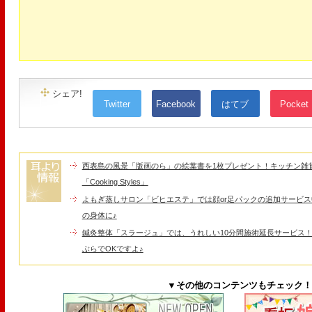
シェア!
Twitter
Facebook
はてブ
Pocket
西表島の風景「版画のら」の絵葉書を1枚プレゼント！キッチン雑
「Cooking Styles」
よもぎ蒸しサロン「ビヒエステ」では顔or足パックの追加サービ
の身体に♪
鍼灸整体「スラージュ」では、うれしい10分間施術延長サービス
ぶらでOKですよ♪
▼その他のコンテンツもチェック！