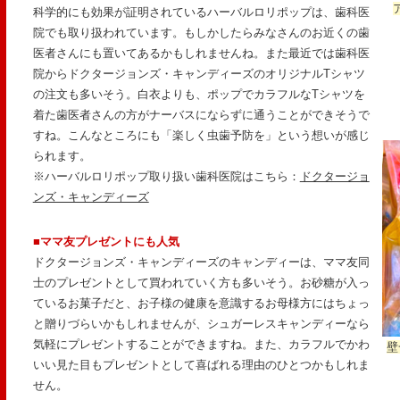
科学的にも効果が証明されているハーバルロリポップは、歯科医
院でも取り扱われています。もしかしたらみなさんのお近くの歯
医者さんにも置いてあるかもしれませんね。また最近では歯科医
院からドクタージョンズ・キャンディーズのオリジナルTシャツ
の注文も多いそう。白衣よりも、ポップでカラフルなTシャツを
着た歯医者さんの方がナーバスにならずに通うことができそうで
すね。こんなところにも「楽しく虫歯予防を」という想いが感じ
られます。
※ハーバルロリポップ取り扱い歯科医院はこちら：
ドクタージョ
ンズ・キャンディーズ
■ママ友プレゼントにも人気
ドクタージョンズ・キャンディーズのキャンディーは、ママ友同
士のプレゼントとして買われていく方も多いそう。お砂糖が入っ
ているお菓子だと、お子様の健康を意識するお母様方にはちょっ
と贈りづらいかもしれませんが、シュガーレスキャンディーなら
気軽にプレゼントすることができますね。また、カラフルでかわ
壁
いい見た目もプレゼントとして喜ばれる理由のひとつかもしれま
せん。