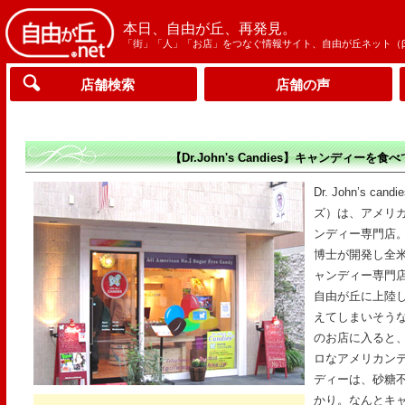
本日、自由が丘、再発見。
「街」「人」「お店」をつなぐ情報サイト、自由が丘ネット（
店舗検索
店舗の声
【Dr.John's Candies】キャンディーを
Dr. John’s
ズ）は、アメリ
ンディー専門店
博士が開発し全
ャンディー専門店
自由が丘に上陸
えてしまいそう
のお店に入ると
ロなアメリカン
ディーは、砂糖
かり。なんとキ