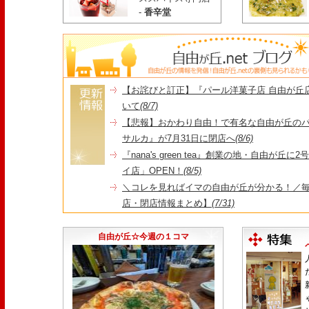
-
香辛堂
【お詫びと訂正】『パール洋菓子店 自由が丘
いて
(8/7)
【悲報】おかわり自由！で有名な自由が丘の
サルカ』が7月31日に閉店へ
(8/6)
『nana's green tea』創業の地・自由が丘
イ店」OPEN！
(8/5)
＼コレを見ればイマの自由が丘が分かる！／毎
店・閉店情報まとめ】
(7/31)
1日限定だった跡地に！家系×九州豚骨『かんむり
永久パス配布も！
(7/30)
自由が丘☆今週の１コマ