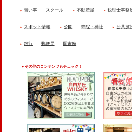
習い事
スクール
不動産屋
税理士事務
スポット情報
公園
寺院・神社
公共施
銀行
郵便局
図書館
▼その他のコンテンツもチェック！