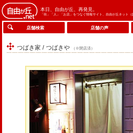
本日、自由が丘、再発見。
「街」「人」「お店」をつなぐ情報サイト、自由が丘ネット（
店舗検索
店舗の声
つばき家 / つばきや
（※閉店済）