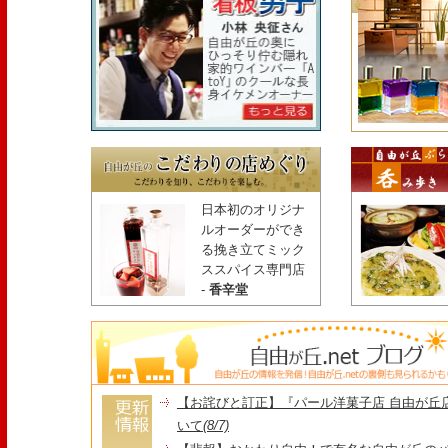
日本初のオリジナ
ルオーダーができ
る挽き立てミック
ススパイス専門店
-
香辛堂
【お詫びと訂正】『パール洋菓子店 自由が丘
いて
(8/7)