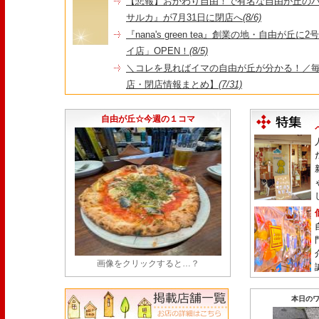
【悲報】おかわり自由！で有名な自由が丘の
サルカ』が7月31日に閉店へ
(8/6)
『nana's green tea』創業の地・自由が丘
イ店」OPEN！
(8/5)
＼コレを見ればイマの自由が丘が分かる！／毎
店・閉店情報まとめ】
(7/31)
1日限定だった跡地に！家系×九州豚骨『かんむり
永久パス配布も！
(7/30)
自由が丘☆今週の１コマ
画像をクリックすると…？
本日のワ