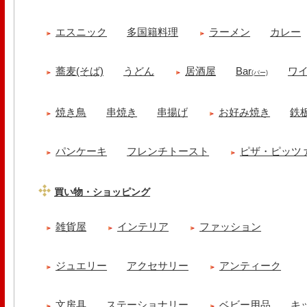
エスニック
多国籍料理
ラーメン
カレー
蕎麦(そば)
うどん
居酒屋
Bar
ワ
(バー)
焼き鳥
串焼き
串揚げ
お好み焼き
鉄
パンケーキ
フレンチトースト
ピザ・ピッツ
買い物・ショッピング
雑貨屋
インテリア
ファッション
ジュエリー
アクセサリー
アンティーク
文房具
ステーショナリー
ベビー用品
キ