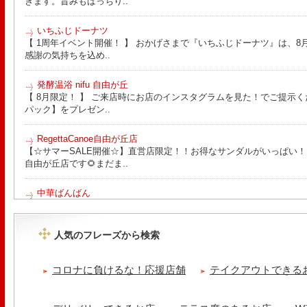
きます。旨みもばっちり..
いちふじドーナツ
【 1周年イベント開催！ 】 おかげさまで『いちふじドーナツ』は、8月
感謝の気持ちを込め..
発酵温浴 nifu 自由が丘
【 8月限定！ 】 ご来店時にお店のインスタグラムを見た！でご提示く
パック】をプレゼン..
RegettaCanoe自由が丘店
【☆サマーSALE開催☆】直営店限定！！お得なサンダルがいっぱい！！ こん
自由が丘店です🌻まだま..
中華ばんばん
8月15日（土）は夏季休業とさせていただきます。 翌16日（日）は通
ります。 ご来店の際は..
人気のフレーズから検索
tomoru
土曜日限定ランチセット(12:00〜15:00)はじまりました！※数量限
コロナに負けるな！応援店舗
テイクアウトできる
ッコラサラダをそえて)手..
冷え性改善協会 ICITO