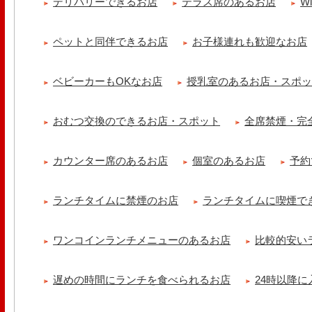
デリバリーできるお店
テラス席のあるお店
W
【 よもぎ蒸しやリラクゼーション専門の顧問契約 】 冷え性改善協会
クゼーション店を専..
ペットと同伴できるお店
お子様連れも歓迎なお店
ベビーカーもOKなお店
授乳室のあるお店・スポ
おむつ交換のできるお店・スポット
全席禁煙・完
カウンター席のあるお店
個室のあるお店
予約
ランチタイムに禁煙のお店
ランチタイムに喫煙で
ワンコインランチメニューのあるお店
比較的安い
遅めの時間にランチを食べられるお店
24時以降