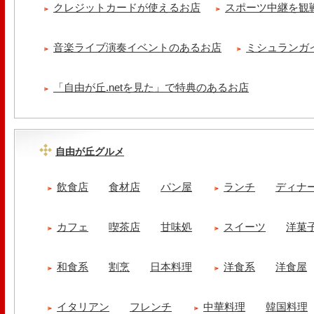
クレジットカードが使えるお店
スポーツ中継を観
音楽ライブ演奏イベントのあるお店
ミシュランガ
「自由が丘.netを見た」で特典のあるお店
自由が丘グルメ
飲食店
食材店
パン屋
ランチ
ディナ
カフェ
喫茶店
甘味処
スイーツ
洋菓
和食系
割烹
日本料理
洋食系
洋食屋
イタリアン
フレンチ
中華料理
韓国料理