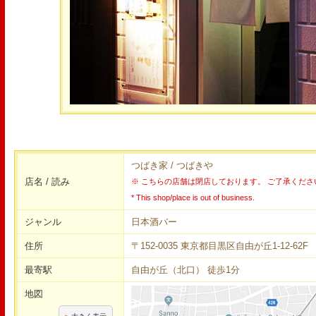
つばき家 / つばきや
店名 / 読み
※ こちらの店舗は閉店しております。 ご了承くださ
* This shop/place is out of business.
ジャンル
日本酒バー
住所
〒152-0035 東京都目黒区自由が丘1-12-62F
最寄駅
自由が丘（北口） 徒歩1分
地図