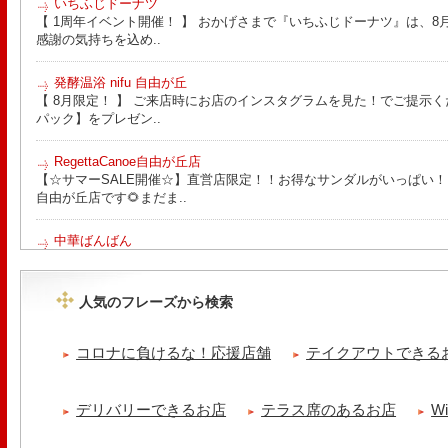
いちふじドーナツ
【 1周年イベント開催！ 】 おかげさまで『いちふじドーナツ』は、8月
感謝の気持ちを込め..
発酵温浴 nifu 自由が丘
【 8月限定！ 】 ご来店時にお店のインスタグラムを見た！でご提示く
パック】をプレゼン..
RegettaCanoe自由が丘店
【☆サマーSALE開催☆】直営店限定！！お得なサンダルがいっぱい！！ こん
自由が丘店です🌻まだま..
中華ばんばん
8月15日（土）は夏季休業とさせていただきます。 翌16日（日）は通
ります。 ご来店の際は..
人気のフレーズから検索
tomoru
土曜日限定ランチセット(12:00〜15:00)はじまりました！※数量限
コロナに負けるな！応援店舗
テイクアウトできる
ッコラサラダをそえて)手..
冷え性改善協会 ICITO
デリバリーできるお店
テラス席のあるお店
W
【 よもぎ蒸しやリラクゼーション専門の顧問契約 】 冷え性改善協会
クゼーション店を専..