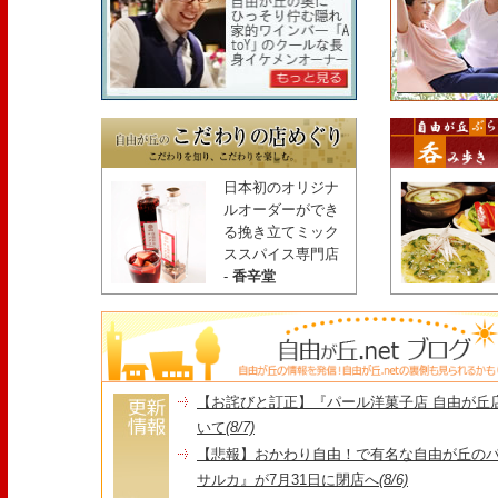
日本初のオリジナ
ルオーダーができ
る挽き立てミック
ススパイス専門店
-
香辛堂
【お詫びと訂正】『パール洋菓子店 自由が丘
いて
(8/7)
【悲報】おかわり自由！で有名な自由が丘の
サルカ』が7月31日に閉店へ
(8/6)