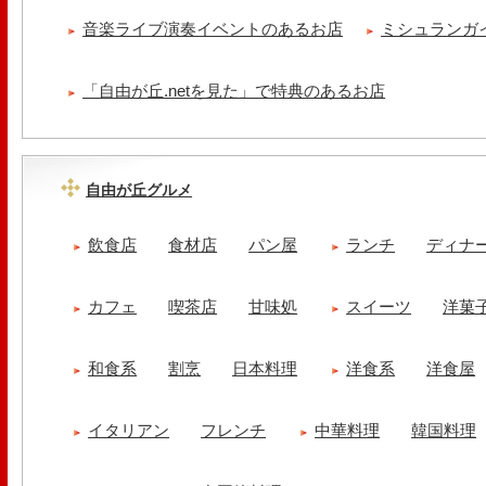
音楽ライブ演奏イベントのあるお店
ミシュランガ
「自由が丘.netを見た」で特典のあるお店
自由が丘グルメ
飲食店
食材店
パン屋
ランチ
ディナ
カフェ
喫茶店
甘味処
スイーツ
洋菓
和食系
割烹
日本料理
洋食系
洋食屋
イタリアン
フレンチ
中華料理
韓国料理