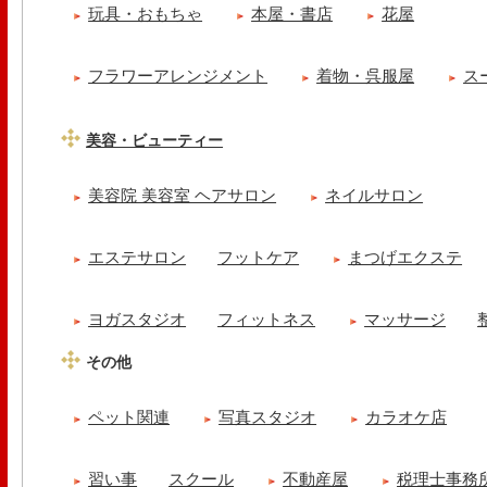
玩具・おもちゃ
本屋・書店
花屋
フラワーアレンジメント
着物・呉服屋
ス
美容・ビューティー
美容院 美容室 ヘアサロン
ネイルサロン
エステサロン
フットケア
まつげエクステ
ヨガスタジオ
フィットネス
マッサージ
その他
ペット関連
写真スタジオ
カラオケ店
習い事
スクール
不動産屋
税理士事務