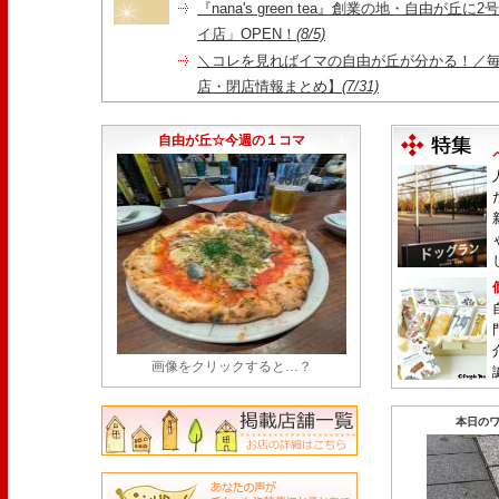
『nana's green tea』創業の地・自由が丘
イ店」OPEN！
(8/5)
＼コレを見ればイマの自由が丘が分かる！／毎
店・閉店情報まとめ】
(7/31)
1日限定だった跡地に！家系×九州豚骨『かんむり
永久パス配布も！
(7/30)
自由が丘☆今週の１コマ
画像をクリックすると…？
本日のワ