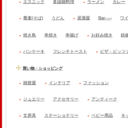
エスニック
多国籍料理
ラーメン
カレー
蕎麦(そば)
うどん
居酒屋
Bar
ワ
(バー)
焼き鳥
串焼き
串揚げ
お好み焼き
鉄
パンケーキ
フレンチトースト
ピザ・ピッツ
買い物・ショッピング
雑貨屋
インテリア
ファッション
ジュエリー
アクセサリー
アンティーク
文房具
ステーショナリー
ベビー用品
キ