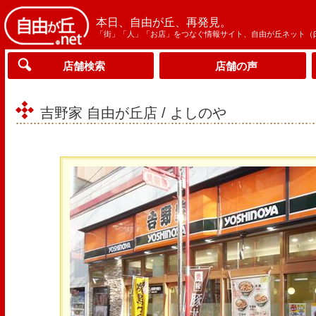
本日、自由が丘、再発見。
「街」「人」「お店」をつなぐ情報サイト、自由が丘ネット（
店舗検索
店舗の声
吉野家 自由が丘店 / よしのや