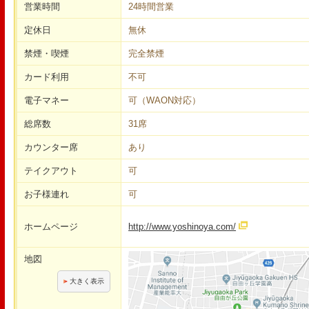
営業時間
24時間営業
定休日
無休
禁煙・喫煙
完全禁煙
カード利用
不可
電子マネー
可（WAON対応）
総席数
31席
カウンター席
あり
テイクアウト
可
お子様連れ
可
ホームページ
http://www.yoshinoya.com/
地図
大きく表示