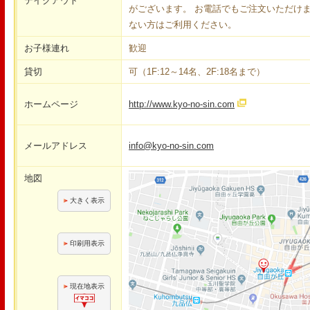
テイクアウト
がございます。 お電話でもご注文いただけ
ない方はご利用ください。
お子様連れ
歓迎
貸切
可（1F:12～14名、2F:18名まで）
ホームページ
http://www.kyo-no-sin.com
メールアドレス
info@kyo-no-sin.com
地図
大きく表示
印刷用表示
現在地表示