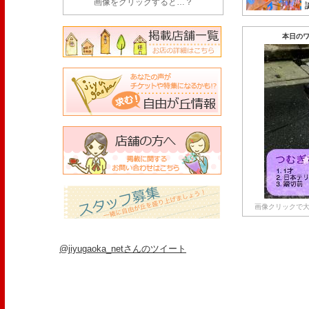
画像をクリックすると…？
本日のワ
画像クリックで大
@jiyugaoka_netさんのツイート