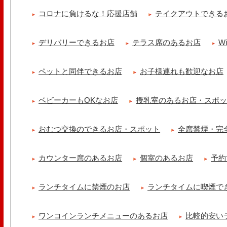
土曜日限定ランチセット(12:00〜15:00)はじまりました！※数量限
コロナに負けるな！応援店舗
テイクアウトできる
ッコラサラダをそえて)手..
cheese & booze ost
デリバリーできるお店
テラス席のあるお店
W
【 平日限定ランチメニュー 】 ワンプレートランチ登場！！パスタや
ました！日替わりの..
ペットと同伴できるお店
お子様連れも歓迎なお店
京都九条ねぎ焼き専門店 ねぎ家 -時代家 旬-
【ランチ限定】鉄板炙りホルモン丼🔥本日も大人気！香ばしく炙った
だれ。とろりとした温泉卵..
ベビーカーもOKなお店
授乳室のあるお店・スポ
冷え性改善協会 ICITO
【 よもぎ蒸しやリラクゼーション専門の顧問契約 】 冷え性改善協会
おむつ交換のできるお店・スポット
全席禁煙・完
クゼーション店を専..
カウンター席のあるお店
個室のあるお店
予約
ランチタイムに禁煙のお店
ランチタイムに喫煙で
ワンコインランチメニューのあるお店
比較的安い