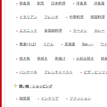
和食系
割烹
日本料理
洋食系
洋食屋
イタリアン
フレンチ
中華料理
韓国料理
エスニック
多国籍料理
ラーメン
カレー
蕎麦(そば)
うどん
居酒屋
Bar
ワ
(バー)
焼き鳥
串焼き
串揚げ
お好み焼き
鉄
パンケーキ
フレンチトースト
ピザ・ピッツ
買い物・ショッピング
雑貨屋
インテリア
ファッション