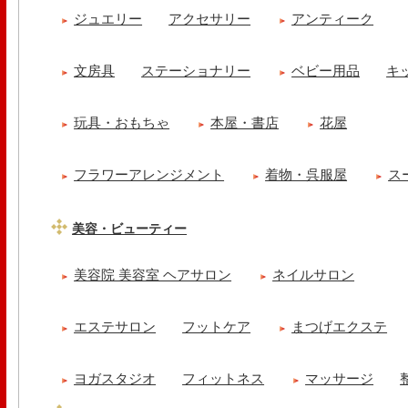
ジュエリー
アクセサリー
アンティーク
文房具
ステーショナリー
ベビー用品
キ
玩具・おもちゃ
本屋・書店
花屋
フラワーアレンジメント
着物・呉服屋
ス
美容・ビューティー
美容院 美容室 ヘアサロン
ネイルサロン
エステサロン
フットケア
まつげエクステ
ヨガスタジオ
フィットネス
マッサージ