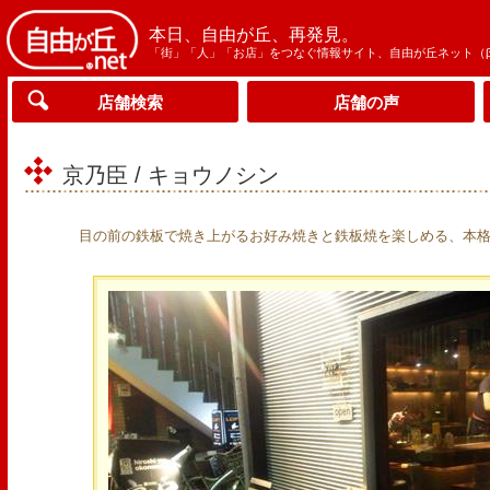
本日、自由が丘、再発見。
「街」「人」「お店」をつなぐ情報サイト、自由が丘ネット（
店舗検索
店舗の声
京乃臣 / キョウノシン
目の前の鉄板で焼き上がるお好み焼きと鉄板焼を楽しめる、本