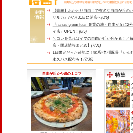
【悲報】おかわり自由！で有名な自由が丘の
サルカ』が7月31日に閉店へ
(8/6)
『nana's green tea』創業の地・自由が丘
イ店」OPEN！
(8/5)
＼コレを見ればイマの自由が丘が分かる！／毎
店・閉店情報まとめ】
(7/31)
1日限定だった跡地に！家系×九州豚骨『かんむり
永久パス配布も！
(7/30)
【悲報】"Made in Tokyo"にこだわった『
由が丘店』が閉店
(7/29)
自由が丘☆今週の１コマ