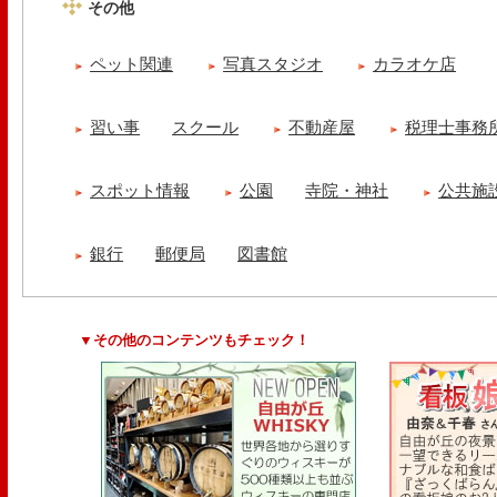
その他
ペット関連
写真スタジオ
カラオケ店
習い事
スクール
不動産屋
税理士事務
スポット情報
公園
寺院・神社
公共施
銀行
郵便局
図書館
▼その他のコンテンツもチェック！