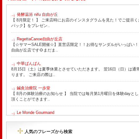
発酵温浴 nifu 自由が丘
【 8月限定！ 】 ご来店時にお店のインスタグラムを見た！でご提示く
パック】をプレゼン..
RegettaCanoe自由が丘店
【☆サマーSALE開催☆】直営店限定！！お得なサンダルがいっぱい！！ こん
自由が丘店です🌻まだま..
中華ばんばん
8月15日（土）は夏季休業とさせていただきます。 翌16日（日）は通
ります。 ご来店の際は..
鍼灸治療院 一歩堂
【 8月の体験治療のお知らせ 】 当院では毎月第1月曜日を体験day
頂くことができます..
Le Monde Gourmand
今年も南アルプス @sachiblueberryfarm から美味しいブルーベリーが
https://www.instagram.com/sachiblueberryfarm/
人気のフレーズから検索
tomoru