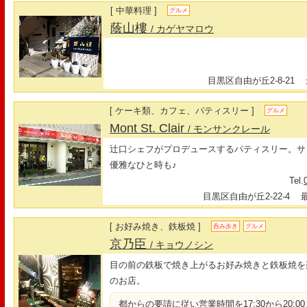
[ 中華料理 ]
グルメ
蔭山樓
/ カゲヤマロウ
目黒区自由が丘2-8-21
最
[ ケーキ類、カフェ、パティスリー ]
グルメ
Mont St. Clair
/ モンサンクレール
辻口シェフがプロデュースするパティスリー。サ
優雅なひと時も♪
Tel.
目黒区自由が丘2-22-4
最寄
[ お好み焼き、鉄板焼 ]
呑み歩き
グルメ
京乃臣
/ キョウノシン
目の前の鉄板で焼き上がるお好み焼きと鉄板焼を
のお店。
都からの要請に従い営業時間を17:30から20: