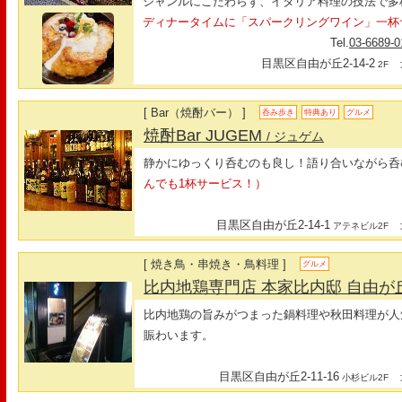
ジャンルにこだわらず、イタリア料理の技法で多
ディナータイムに「スパークリングワイン」一杯
Tel.
03-6689-0
目黒区自由が丘2-14-2
最
2F
[ Bar（焼酎バー） ]
呑み歩き
特典あり
グルメ
焼酎Bar JUGEM
/ ジュゲム
静かにゆっくり呑むのも良し！語り合いながら呑
んでも1杯サービス！）
目黒区自由が丘2-14-1
最
アテネビル2F
[ 焼き鳥・串焼き・鳥料理 ]
グルメ
比内地鶏専門店 本家比内邸 自由が
比内地鶏の旨みがつまった鍋料理や秋田料理が人
賑わいます。
目黒区自由が丘2-11-16
最
小杉ビル2F