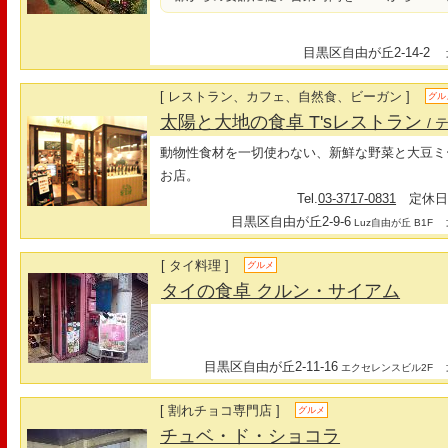
目黒区自由が丘2-14-2
最
[ レストラン、カフェ、自然食、ビーガン ]
グル
太陽と大地の食卓 T'sレストラン
/
動物性食材を一切使わない、新鮮な野菜と大豆ミ
お店。
Tel.
03-3717-0831
定休日:
目黒区自由が丘2-9-6
最
Luz自由が丘 B1F
[ タイ料理 ]
グルメ
タイの食卓 クルン・サイアム
目黒区自由が丘2-11-16
最
エクセレンスビル2F
[ 割れチョコ専門店 ]
グルメ
チュベ・ド・ショコラ