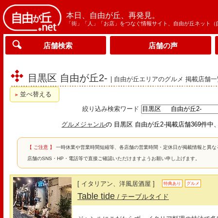
本日、自由が丘、再発見。
「街」「人」「お店」をつなぐ情報サイト、自由が丘ネット（
店舗検索
店舗の声
目黒区 自由が丘2-
| 自由が丘エリアのグルメ 掲載店舗一
並べ替える
絞り込み検索ワード
グルメジャンル
の 目黒区 自由が丘2-掲載店舗369件中
【 ご注意 】
一時休業や営業時間短縮等、各店舗の営業時間・定休日が掲載情報と異な
店舗のSNS・HP・電話等で直接ご確認いただけますようお願い申し上げます。
[ イタリアン、洋風居酒屋 ]
特典あり
グルメ
Table tide
/ テーブルタイド