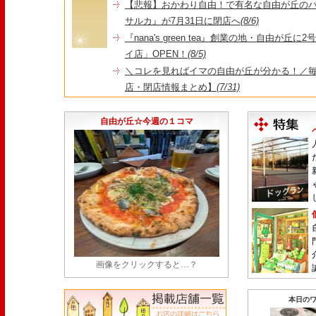
【悲報】おかわり自由！で有名な自由が丘の
サルカ』が7月31日に閉店へ
(8/6)
『nana's green tea』創業の地・自由が丘
イ店」OPEN！
(8/5)
＼コレを見ればイマの自由が丘が分かる！／毎
店・閉店情報まとめ】
(7/31)
1日限定だった跡地に！家系×九州豚骨『かんむり
永久パス配布も！
(7/30)
自由が丘☆今週の１コマ
画像をクリックすると…？
本日のワ