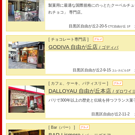
製菓用に最適な国際規格にのっとたクーベルチュ
れチョコ」 専門店。
目黒区自由が丘2-20-5
最
CTC自由が丘 1F
[ チョコレート専門店 ]
グルメ
GODIVA 自由が丘店
/ ゴディバ
目黒区自由が丘2-9-15
最
ユレカビル1F
[ カフェ、ケーキ、パティスリー ]
グルメ
DALLOYAU 自由が丘本店
/ ダロワイ
パリで300年以上の歴史と伝統を持つフランス菓
目黒区自由が丘2-11-2
最
[ Bar（バー） ]
グルメ