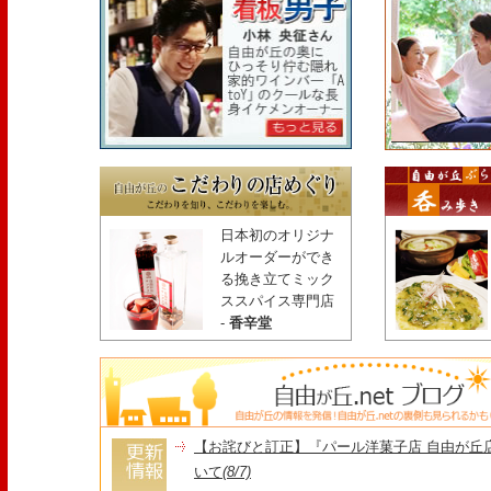
日本初のオリジナ
ルオーダーができ
る挽き立てミック
ススパイス専門店
-
香辛堂
【お詫びと訂正】『パール洋菓子店 自由が丘
いて
(8/7)