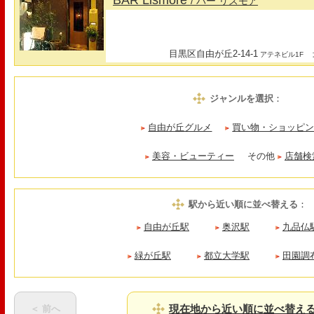
BAR Lismore
/ バー リズモア
目黒区自由が丘2-14-1
最
アテネビル1F
ジャンルを選択
：
自由が丘グルメ
買い物・ショッピ
美容・ビューティー
その他
店舗検
駅から近い順に並べ替える
：
自由が丘駅
奥沢駅
九品仏
緑が丘駅
都立大学駅
田園調
現在地から近い順に並べ替え
＜ 前へ