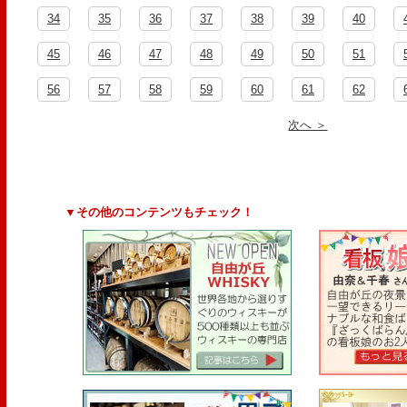
34
35
36
37
38
39
40
45
46
47
48
49
50
51
56
57
58
59
60
61
62
次へ ＞
▼その他のコンテンツもチェック！