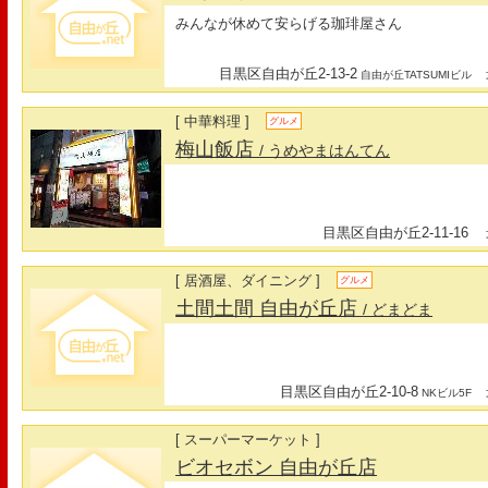
みんなが休めて安らげる珈琲屋さん
目黒区自由が丘2-13-2
最
自由が丘TATSUMIビル
[ 中華料理 ]
グルメ
梅山飯店
/ うめやまはんてん
目黒区自由が丘2-11-16
最
[ 居酒屋、ダイニング ]
グルメ
土間土間 自由が丘店
/ どまどま
目黒区自由が丘2-10-8
最
NKビル5F
[ スーパーマーケット ]
ビオセボン 自由が丘店