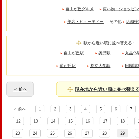
自由が丘グルメ
買い物・ショッピ
美容・ビューティー
その他
店舗検
駅から近い順に並べ替える
：
自由が丘駅
奥沢駅
九品仏
緑が丘駅
都立大学駅
田園調
現在地から近い順に並べ替え
＜ 前へ
＜ 前へ
1
2
3
4
5
6
7
12
13
14
15
16
17
18
23
24
25
26
27
28
29