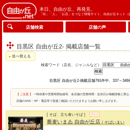
本日、自由が丘、再発見。
「街」「人」「お店」をつなぐ情報サイト、自由が丘ネット（
店舗検索
店舗の声
目黒区 自由が丘2- 掲載店舗一覧
並べ替える
検索ワード（店名、ジャンルなど）
目黒区 自由が丘2-掲載店舗791件中、337～34
【 ご注意 】
一時休業や営業時間短縮等、各店舗の営業時間・定休日が掲載情報と異な
店舗のSNS・HP・電話等で直接ご確認いただけますようお願い申し上げます。
[ そば、立ち食いそば ]
グルメ
蕎麦いまゐ 自由が丘店
/ そばいまい