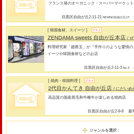
フランス発のオーガニック・スーパーマーケット
目黒区自由が丘2-11-21
最
NEWNO自由が丘1F
[ 韓国食材、スイーツ ]
グルメ
ZENDAMA sweets 自由が丘本店
/ 
料理研究家「趙善玉」が『手作りのような愛情の
イーツや韓国食材などのお店
目黒区自由が丘2-11-3
最
No.5
[ 焼肉・韓国料理 ]
グルメ
2代目かんてき 自由が丘店
/ にだい
高品質の国産黒毛和牛雌牛が楽しめる焼肉店
目黒区自由が丘2-9-8
最寄
ジャンルを選択
：