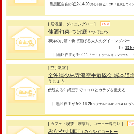
目黒区自由が丘2-14-20
第七千陽ビル 2F 「牡蠣とワイ
[ 居酒屋、ダイニングバー ]
グルメ
佳酒旬菜 つぼ庭
/ つぼにわ
和洋のお酒・肴で寛げる大人のダイニングバー
Tel.
03-5
目黒区自由が丘2-11-7
最
ラ・トゥール キャンデラ5F
[ 空手教室 ]
全沖縄少林寺流空手道協会 塚本道
うじょう
伝統ある沖縄空手でココロとカラダを鍛える
目黒区自由が丘2-16-25
シグナルヒルB1 ANGEROダ
[ カフェ・喫茶、喫茶店、コーヒー専門店 ]
グル
みなやす珈琲
/ みなやすコーヒー