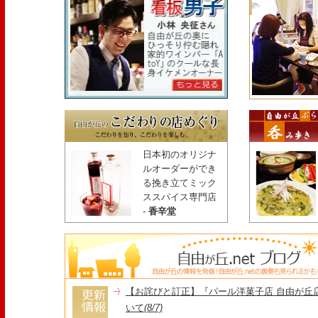
日本初のオリジナ
ルオーダーができ
る挽き立てミック
ススパイス専門店
-
香辛堂
【お詫びと訂正】『パール洋菓子店 自由が丘
いて
(8/7)