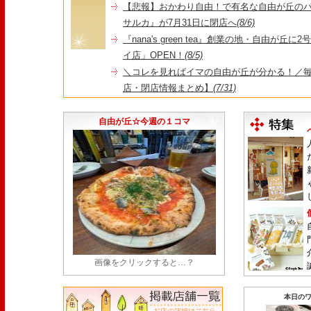
【悲報】おかわり自由！で有名な自由が丘の
サルカ』が7月31日に閉店へ
(8/6)
『nana's green tea』創業の地・自由が丘
イ店」OPEN！
(8/5)
＼コレを見ればイマの自由が丘が分かる！／毎
店・閉店情報まとめ】
(7/31)
1日限定だった跡地に！家系×九州豚骨『かんむり
永久パス配布も！
(7/30)
自由が丘☆今週の１コマ
画像をクリックすると…？
本日のワ