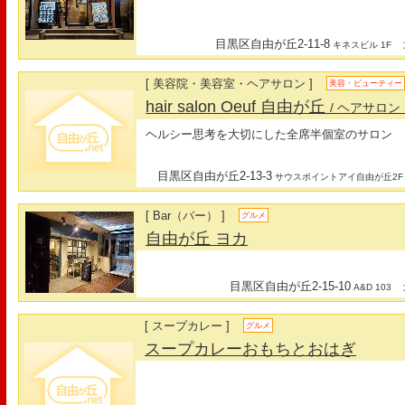
目黒区自由が丘2-11-8
最
キネスビル 1F
[ 美容院・美容室・ヘアサロン ]
美容・ビューティー
hair salon Oeuf 自由が丘
/ ヘアサロン
ヘルシー思考を大切にした全席半個室のサロン
目黒区自由が丘2-13-3
サウスポイントアイ自由が丘2F
[ Bar（バー） ]
グルメ
自由が丘 ヨカ
目黒区自由が丘2-15-10
最
A&D 103
[ スープカレー ]
グルメ
スープカレーおもちとおはぎ