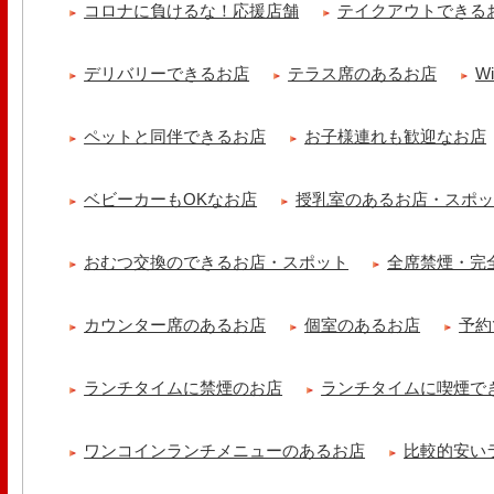
コロナに負けるな！応援店舗
テイクアウトできる
煮込みました ニースの郷..
冷え性改善協会 ICITO
デリバリーできるお店
テラス席のあるお店
W
【 よもぎ蒸しやリラクゼーション専門の顧問契約 】 冷え性改善協会
クゼーション店を専..
ペットと同伴できるお店
お子様連れも歓迎なお店
ベビーカーもOKなお店
授乳室のあるお店・スポ
おむつ交換のできるお店・スポット
全席禁煙・完
カウンター席のあるお店
個室のあるお店
予約
ランチタイムに禁煙のお店
ランチタイムに喫煙で
ワンコインランチメニューのあるお店
比較的安い