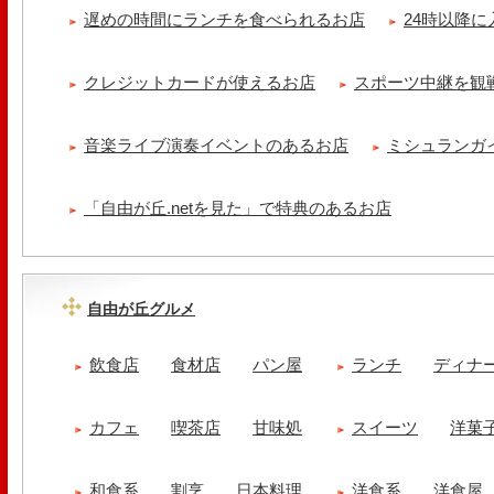
遅めの時間にランチを食べられるお店
24時以降
クレジットカードが使えるお店
スポーツ中継を観
音楽ライブ演奏イベントのあるお店
ミシュランガ
「自由が丘.netを見た」で特典のあるお店
自由が丘グルメ
飲食店
食材店
パン屋
ランチ
ディナ
カフェ
喫茶店
甘味処
スイーツ
洋菓
和食系
割烹
日本料理
洋食系
洋食屋