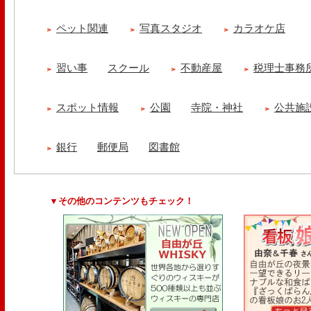
ペット関連
写真スタジオ
カラオケ店
習い事
スクール
不動産屋
税理士事務
スポット情報
公園
寺院・神社
公共施
銀行
郵便局
図書館
▼その他のコンテンツもチェック！