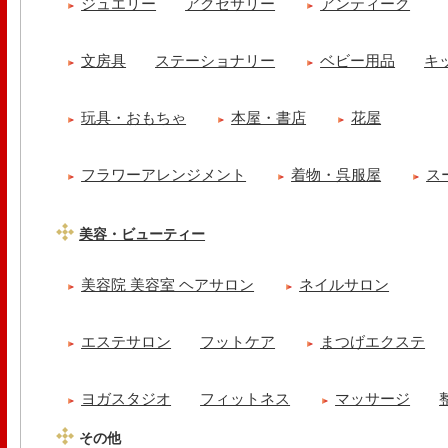
ジュエリー
アクセサリー
アンティーク
文房具
ステーショナリー
ベビー用品
キ
玩具・おもちゃ
本屋・書店
花屋
フラワーアレンジメント
着物・呉服屋
ス
美容・ビューティー
美容院 美容室 ヘアサロン
ネイルサロン
エステサロン
フットケア
まつげエクステ
ヨガスタジオ
フィットネス
マッサージ
その他