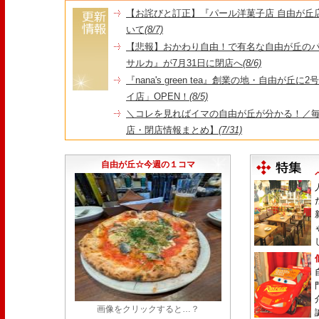
【お詫びと訂正】『パール洋菓子店 自由が丘
いて
(8/7)
【悲報】おかわり自由！で有名な自由が丘の
サルカ』が7月31日に閉店へ
(8/6)
『nana's green tea』創業の地・自由が丘
イ店」OPEN！
(8/5)
＼コレを見ればイマの自由が丘が分かる！／毎
店・閉店情報まとめ】
(7/31)
1日限定だった跡地に！家系×九州豚骨『かんむり
永久パス配布も！
(7/30)
自由が丘☆今週の１コマ
画像をクリックすると…？