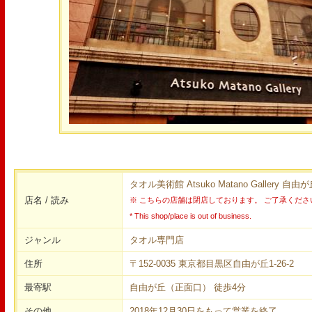
タオル美術館 Atsuko Matano Gallery 
店名 / 読み
※ こちらの店舗は閉店しております。 ご了承くださ
* This shop/place is out of business.
ジャンル
タオル専門店
住所
〒152-0035 東京都目黒区自由が丘1-26-2
最寄駅
自由が丘（正面口） 徒歩4分
その他
2018年12月30日をもって営業を終了