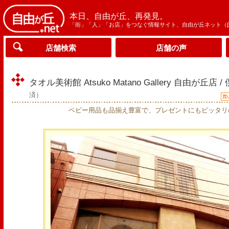
本日、自由が丘、再発見。
「街」「人」「お店」をつなぐ情報サイト、自由が丘ネット（
店舗検索
店舗の声
タオル美術館 Atsuko Matano Gallery 自由が丘
済）
買
ベビー用品も品揃え豊富で、プレゼントにもピッタリ