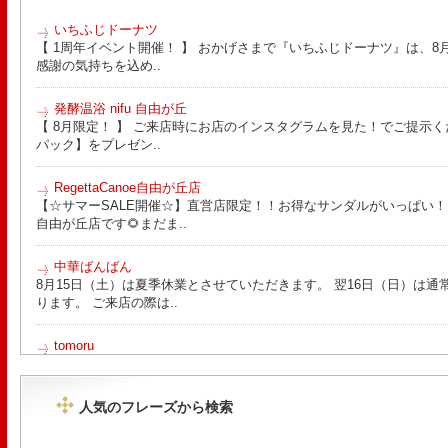
いちふじドーナツ
【 1周年イベント開催！ 】 おかげさまで『いちふじドーナツ』は、8月
感謝の気持ちを込め..
発酵温浴 nifu 自由が丘
【 8月限定！ 】 ご来店時にお店のインスタグラムを見た！でご提示く
パック】をプレゼン..
RegettaCanoe自由が丘店
【☆サマーSALE開催☆】直営店限定！！お得なサンダルがいっぱい！！ こん
自由が丘店です🌻まだま..
中華ばんばん
8月15日（土）は夏季休業とさせていただきます。 翌16日（日）は通
ります。 ご来店の際は..
tomoru
土曜日限定ランチセット(12:00〜15:00)はじまりました！※数量限
ッコラサラダをそえて)手..
人気のフレーズから検索
Le Monde Gourmand
シストロン仔羊の煮込み パニスとリ・ダニョーのパネ フランスの仔