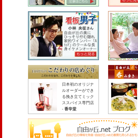
日本初のオリジナ
ルオーダーができ
る挽き立てミック
ススパイス専門店
-
香辛堂