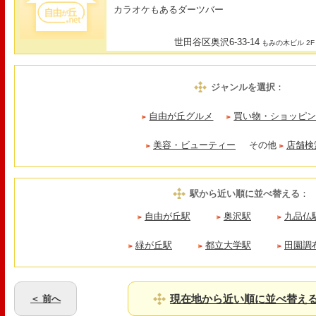
カラオケもあるダーツバー
世田谷区奥沢6-33-14
もみの木ビル 2F
ジャンルを選択
：
自由が丘グルメ
買い物・ショッピ
美容・ビューティー
その他
店舗検
駅から近い順に並べ替える
：
自由が丘駅
奥沢駅
九品仏
緑が丘駅
都立大学駅
田園調
現在地から近い順に並べ替え
＜ 前へ