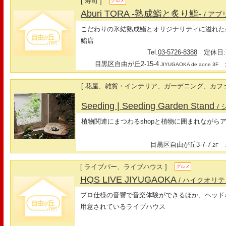
[ 寿司 ]
グルメ
Aburi TORA -熟成鮨と炙り鮨-
/ アブ
こだわりの氷結熟成鮨とオリジナリティに溢れた
鮨店
Tel.
03-5726-8388
定休日:
目黒区自由が丘2-15-4
最
JIYUGAOKA de aone 3F
[ 花屋、雑貨・インテリア、ガーデニング、カフェ
Seeding | Seeding Garden Stand
/
植物関連にまつわるshopと植物に囲まれながら
目黒区自由が丘3-7-7
最
2F
[ ライブバー、ライブハウス ]
グルメ
HQS LIVE JIYUGAOKA
/ ハイクオリ
プロ仕様の音響で音楽体験ができるほか、ヘッド
用意されているライブハウス