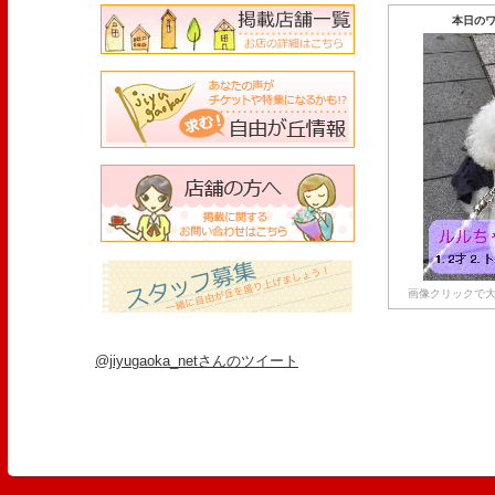
本日のワ
画像クリックで大
@jiyugaoka_netさんのツイート