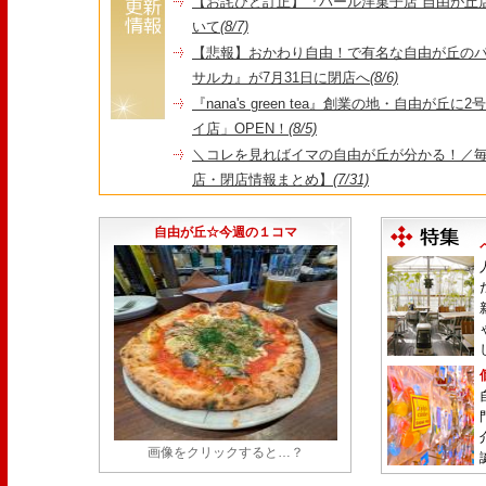
【お詫びと訂正】『パール洋菓子店 自由が丘
いて
(8/7)
【悲報】おかわり自由！で有名な自由が丘の
サルカ』が7月31日に閉店へ
(8/6)
『nana's green tea』創業の地・自由が丘
イ店」OPEN！
(8/5)
＼コレを見ればイマの自由が丘が分かる！／毎
店・閉店情報まとめ】
(7/31)
1日限定だった跡地に！家系×九州豚骨『かんむり
永久パス配布も！
(7/30)
自由が丘☆今週の１コマ
画像をクリックすると…？