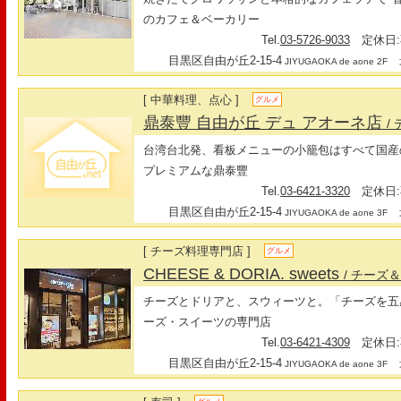
のカフェ＆ベーカリー
Tel.
03-5726-9033
定休日:
目黒区自由が丘2-15-4
最
JIYUGAOKA de aone 2F
[ 中華料理、点心 ]
グルメ
鼎泰豐 自由が丘 デュ アオーネ店
/
台湾台北発、看板メニューの小籠包はすべて国産
プレミアムな鼎泰豐
Tel.
03-6421-3320
定休日:
目黒区自由が丘2-15-4
最
JIYUGAOKA de aone 3F
[ チーズ料理専門店 ]
グルメ
CHEESE & DORIA. sweets
/ チーズ
チーズとドリアと、スウィーツと。「チーズを五
ーズ・スイーツの専門店
Tel.
03-6421-4309
定休日:
目黒区自由が丘2-15-4
最
JIYUGAOKA de aone 3F