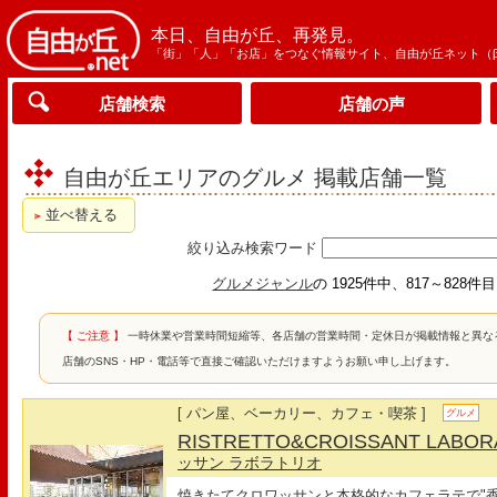
本日、自由が丘、再発見。
「街」「人」「お店」をつなぐ情報サイト、自由が丘ネット（
店舗検索
店舗の声
自由が丘エリアのグルメ 掲載店舗一覧
並べ替える
絞り込み検索ワード
グルメジャンル
の 1925件中、817～828件
【 ご注意 】
一時休業や営業時間短縮等、各店舗の営業時間・定休日が掲載情報と異な
店舗のSNS・HP・電話等で直接ご確認いただけますようお願い申し上げます。
[ パン屋、ベーカリー、カフェ・喫茶 ]
グルメ
RISTRETTO&CROISSANT LABO
ッサン ラボラトリオ
焼きたてクロワッサンと本格的なカフェラテで"