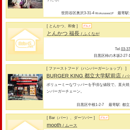
世田谷区奥沢3-31-4
最寄駅:
W.okusawa1F
[ とんかつ、和食 ]
グルメ
とんかつ 福長
/ ふくなが
Tel.
03-3
目黒区柿の木坂2-27-1
[ ファーストフード（ハンバーガーショップ） ]
BURGER KING 都立大学駅前店
/ 
ボリューミーなワッパーを手頃な値段で。直火焼き
ンバーガーチェーン。
目黒区中根1-2-7
最寄駅: 都立
[ Bar（バー）、ダーツバー ]
グルメ
mooth
/ ムース