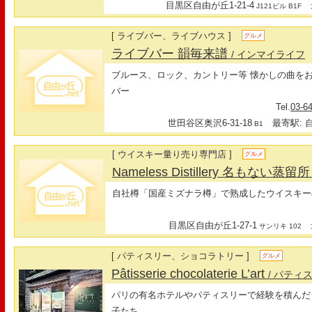
目黒区自由が丘1-21-4
最
J121ビル B1F
[ ライブバー、ライブハウス ]
グルメ
ライブバー 韻毎来譜
/ インマイライフ
ブルース、ロック、カントリー等 懐かしの曲を
バー
Tel.
03-6
世田谷区奥沢6-31-18
最寄駅: 自
B1
[ ウイスキー量り売り専門店 ]
グルメ
Nameless Distillery 名もない蒸留
自社樽「国産ミズナラ樽」で熟成したウイスキー
目黒区自由が丘1-27-1
最
サンリキ 102
[ パティスリー、ショコラトリー ]
グルメ
Pâtisserie chocolaterie L’art
/ パティ
パリの有名ホテルやパティスリーで経験を積んだ
子たち。