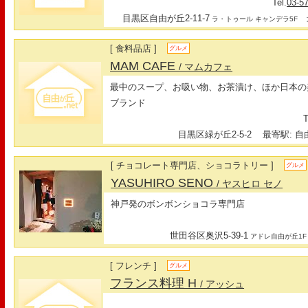
Tel.
03-5
目黒区自由が丘2-11-7
最
ラ・トゥール キャンデラ5F
[ 食料品店 ]
グルメ
MAM CAFE
/ マムカフェ
最中のスープ、お吸い物、お茶漬け、ほか日本の
ブランド
T
目黒区緑が丘2-5-2
最寄駅: 自由
[ チョコレート専門店、ショコラトリー ]
グルメ
YASUHIRO SENO
/ ヤスヒロ セノ
神戸発のボンボンショコラ専門店
世田谷区奥沢5-39-1
アドレ自由が丘1F
[ フレンチ ]
グルメ
フランス料理 H
/ アッシュ