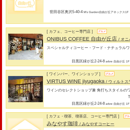
世田谷区奥沢5-40-4
M's Garden自由が丘アネックス1F
[ カフェ、コーヒー専門店 ]
グルメ
ONIBUS COFFEE 自由が丘店
/ オ
スペシャルティコーヒー・フード・ナチュラルワ
目黒区緑が丘2-24-8
arbre 自由が丘 1F
[ ワインバー、ワインショップ ]
グルメ
VIRTUS WINE jiyugaoka
/ ウィルト
ワインのセレクトショップ兼 角打ちスタイルの
T
目黒区緑が丘2-24-8
arbre 自由が丘 1F
[ カフェ・喫茶、喫茶店、コーヒー専門店 ]
グル
みなやす珈琲
/ みなやすコーヒー