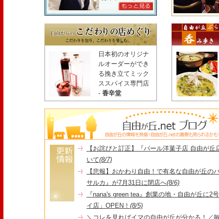
日本初のオリジナ
ルオーダーができ
る挽き立てミック
ススパイス専門店
-
香辛堂
【お詫びと訂正】『パール洋菓子店 自由が丘
いて
(8/7)
【悲報】おかわり自由！で有名な自由が丘の
サルカ』が7月31日に閉店へ
(8/6)
『nana's green tea』創業の地・自由が丘
イ店」OPEN！
(8/5)
＼コレを見ればイマの自由が丘が分かる！／毎