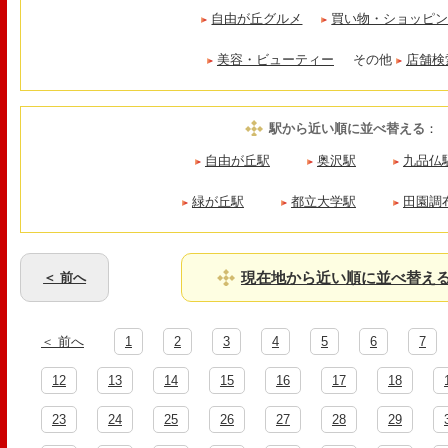
自由が丘グルメ
買い物・ショッピ
美容・ビューティー
その他
店舗検
駅から近い順に並べ替える
：
自由が丘駅
奥沢駅
九品仏
緑が丘駅
都立大学駅
田園調
現在地から近い順に並べ替え
＜ 前へ
＜ 前へ
1
2
3
4
5
6
7
12
13
14
15
16
17
18
23
24
25
26
27
28
29