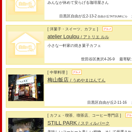
みんなが休めて安らげる珈琲屋さん
目黒区自由が丘2-13-2
最
自由が丘TATSUMIビル
[ 洋菓子・スイーツ、カフェ ]
グルメ
atelier Loulou
/ アトリエ ルル
小さな一軒家の焼き菓子カフェ
世田谷区奥沢4-26-9
最寄駅:
[ 中華料理 ]
グルメ
梅山飯店
/ うめやまはんてん
目黒区自由が丘2-11-16
最
[ カフェ・喫茶、喫茶店、コーヒー専門店 ]
グル
STILL PARK
/ スティルパーク
美味しいコーヒーと美しい植物、そして厳選された