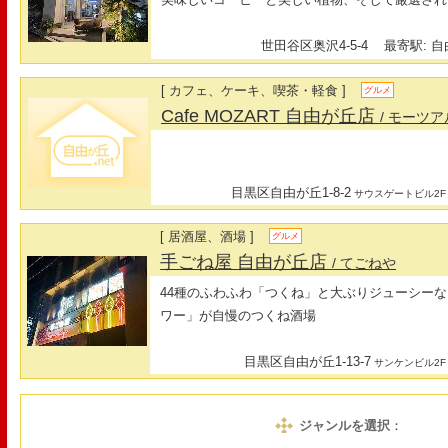
世田谷区奥沢4-5-4
最寄駅: 自由
[ カフェ、ケーキ、喫茶・軽食 ]
グルメ
Cafe MOZART 自由が丘店
/ モーツ
目黒区自由が丘1-8-2
サウスゲートビル2F
[ 居酒屋、酒場 ]
グルメ
手ごね屋 自由が丘店
/ てごねや
44種のふわふわ「つくね」と大ぶりジューシー
ワー」が自慢のつくね酒場
目黒区自由が丘1-13-7
サンケンビル2F
ジャンルを選択
：