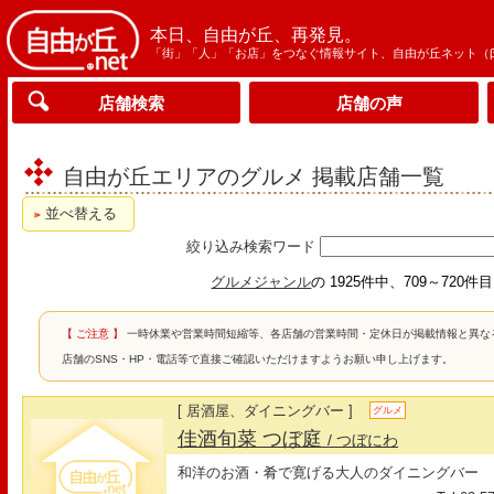
本日、自由が丘、再発見。
「街」「人」「お店」をつなぐ情報サイト、自由が丘ネット（
店舗検索
店舗の声
自由が丘エリアのグルメ 掲載店舗一覧
並べ替える
絞り込み検索ワード
グルメジャンル
の 1925件中、709～720件
【 ご注意 】
一時休業や営業時間短縮等、各店舗の営業時間・定休日が掲載情報と異な
店舗のSNS・HP・電話等で直接ご確認いただけますようお願い申し上げます。
[ 居酒屋、ダイニングバー ]
グルメ
佳酒旬菜 つぼ庭
/ つぼにわ
和洋のお酒・肴で寛げる大人のダイニングバー