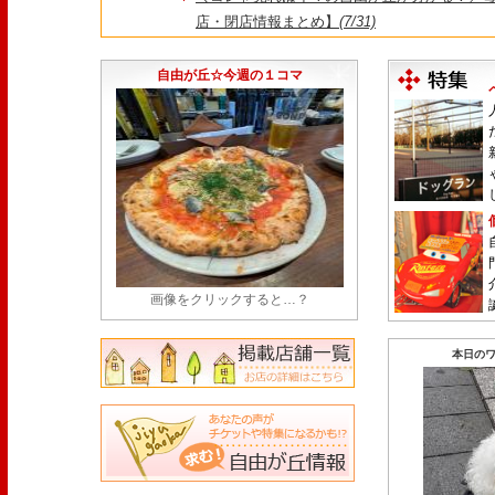
店・閉店情報まとめ】
(7/31)
1日限定だった跡地に！家系×九州豚骨『かんむり
永久パス配布も！
(7/30)
自由が丘☆今週の１コマ
画像をクリックすると…？
本日のワ