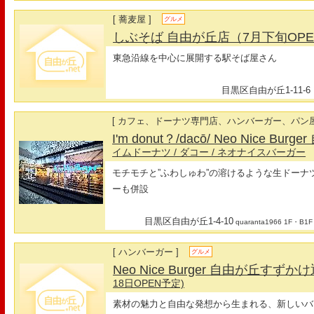
[ 蕎麦屋 ]
グルメ
しぶそば 自由が丘店（7月下旬OP
東急沿線を中心に展開する駅そば屋さん
目黒区自由が丘1-11-6
[ カフェ、ドーナツ専門店、ハンバーガー、パン屋
I'm donut？/dacō/ Neo Nice 
イムドーナツ
/ ダコー
/ ネオナイスバーガー
モチモチと”ふわしゅわ”の溶けるような生ドー
ーも併設
目黒区自由が丘1-4-10
quaranta1966 1F・B1F
[ ハンバーガー ]
グルメ
Neo Nice Burger 自由が丘すずか
18日OPEN予定)
素材の魅力と自由な発想から生まれる、新しいバ