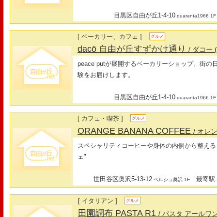
目黒区自由が丘1-4-10
quaranta1966 1F
[ ベーカリー、カフェ ]
グルメ
dacō 自由が丘すずかけ通り
/ ダコー
peace putが展開するベーカリーショップ。
験をお届けします。
目黒区自由が丘1-4-10
quaranta1966 1F
[ カフェ・喫茶 ]
グルメ
ORANGE BANANA COFFEE
/ オ
スペシャリティコーヒーや身体の内側から整える
ェ"
世田谷区奥沢5-13-12
最寄駅:
ペルシュ奥沢 1F
[ イタリアン ]
グルメ
田園調布 PASTA R1
/ パスタ アールワ