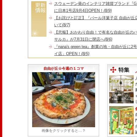
スウェーデン発のインテリア雑貨ブランド『GR
に日本1号店9月4日OPEN！
(8/9)
【お詫びと訂正】『パール洋菓子店 自由が丘
いて
(8/7)
【悲報】おかわり自由！で有名な自由が丘の
サルカ』が7月31日に閉店へ
(8/6)
『nana's green tea』創業の地・自由が丘
イ店」OPEN！
(8/5)
＼コレを見ればイマの自由が丘が分かる！／毎
店・閉店情報まとめ】
(7/31)
自由が丘☆今週の１コマ
画像をクリックすると…？