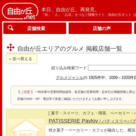
本日、自由が丘、再発見。
「街」「人」「お店」をつなぐ情報サイト、自由が丘ネット（
店舗検索
店舗の声
自由が丘エリアのグルメ 掲載店舗一覧
並べ替える
絞り込み検索ワード
グルメジャンル
の 1925件中、1009～1020
【 ご注意 】
一時休業や営業時間短縮等、各店舗の営業時間・定休日が掲載情報と異な
店舗のSNS・HP・電話等で直接ご確認いただけますようお願い申し上げます。
[ 菓子・スイーツ、カフェ・喫茶、ベーカリー・パ
PATISSERIE Pavlov
/ パティスリーパブ
焼き菓子・ベーカリー・カフェが融合した、横浜