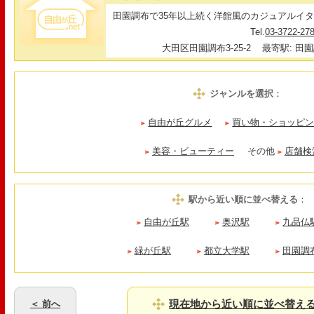
田園調布で35年以上続く洋館風のカジュアルイ
Tel.
03-3722-27
大田区田園調布3-25-2
最寄駅: 田園
ジャンルを選択
：
自由が丘グルメ
買い物・ショッピ
美容・ビューティー
その他
店舗検
駅から近い順に並べ替える
：
自由が丘駅
奥沢駅
九品仏
緑が丘駅
都立大学駅
田園調
現在地から近い順に並べ替え
＜ 前へ