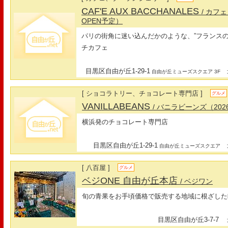
CAF'E AUX BACCHANALES
/ カフ
OPEN予定）
パリの街角に迷い込んだかのような、”フランス
チカフェ
目黒区自由が丘1-29-1
最
自由が丘ミューズスクエア 3F
[ ショコラトリー、チョコレート専門店 ]
グルメ
VANILLABEANS
/ バニラビーンズ（202
横浜発のチョコレート専門店
目黒区自由が丘1-29-1
最
自由が丘ミューズスクエア
[ 八百屋 ]
グルメ
ベジONE 自由が丘本店
/ ベジワン
旬の青果をお手頃価格で販売する地域に根ざした
目黒区自由が丘3-7-7
最