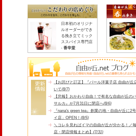
日本初のオリジナ
ルオーダーができ
る挽き立てミック
ススパイス専門店
-
香辛堂
【お詫びと訂正】『パール洋菓子店 自由が丘
いて
(8/7)
【悲報】おかわり自由！で有名な自由が丘の
サルカ』が7月31日に閉店へ
(8/6)
『nana's green tea』創業の地・自由が丘
イ店」OPEN！
(8/5)
＼コレを見ればイマの自由が丘が分かる！／毎
店・閉店情報まとめ】
(7/31)