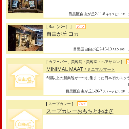
目黒区自由が丘2-11-8
最
キネスビル 1F
[ Bar（バー） ]
グルメ
自由が丘 ヨカ
目黒区自由が丘2-15-10
最
A&D 103
[ カフェバー、美容院・美容室・ヘアサロン ]
MINIMAL MAAT
/ ミニマルマート
6種以上の新業態が一つに集まった日本初のスク
T
目黒区自由が丘1-26-7
最
ストークビル 2F
[ スープカレー ]
グルメ
スープカレーおもちとおはぎ