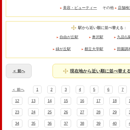
美容・ビューティー
その他
店舗検
駅から近い順に並べ替える
：
自由が丘駅
奥沢駅
九品仏
緑が丘駅
都立大学駅
田園調
現在地から近い順に並べ替え
＜ 前へ
＜ 前へ
1
2
3
4
5
6
7
12
13
14
15
16
17
18
23
24
25
26
27
28
29
34
35
36
37
38
39
40