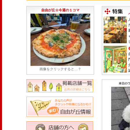
1日限定だった跡地に！家系×九州豚骨『かんむり
永久パス配布も！
(7/30)
自由が丘☆今週の１コマ
画像をクリックすると…？
本日のワ