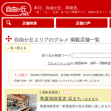
本日、自由が丘、再発見。
「街」「人」「お店」をつなぐ情報サイト、自由が丘ネット（
店舗検索
店舗の声
自由が丘エリアのグルメ 掲載店舗一覧
並べ替える
絞り込み検索ワード
グルメジャンル
の 1925件中、697～708件
【 ご注意 】
一時休業や営業時間短縮等、各店舗の営業時間・定休日が掲載情報と異な
店舗のSNS・HP・電話等で直接ご確認いただけますようお願い申し上げます。
[ 海鮮居酒屋 ]
グルメ
青森漁師直送 浜まち
/ はままち
青森漁師直送！鮮度抜群の魚を気軽に楽しめる大