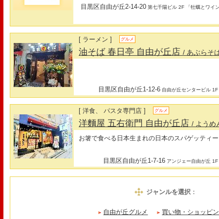
目黒区自由が丘2-14-20
第七千陽ビル 2F 「牡蠣とワイ
[ ラーメン ]
グルメ
油そば 春日亭 自由が丘店
/ あぶらそ
目黒区自由が丘1-12-6
自由が丘センタービル 1F
[ 洋食、 パスタ専門店 ]
グルメ
洋麵屋 五右衛門 自由が丘店
/ よう
お箸で食べる日本生まれの日本のスパゲッティー
目黒区自由が丘1-7-16
アンジェー自由が丘 1F
ジャンルを選択
：
自由が丘グルメ
買い物・ショッピ