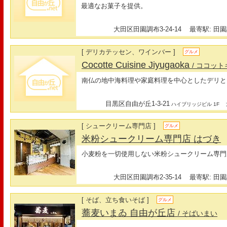
最適なお菓子を提供。
大田区田園調布3-24-14
最寄駅: 田園
[ デリカテッセン、ワインバー ]
グルメ
Cocotte Cuisine Jiyugaoka
/ ココッ
南仏の地中海料理や家庭料理を中心としたデリと
目黒区自由が丘1-3-21
最
ハイブリッジビル 1F
[ シュークリーム専門店 ]
グルメ
米粉シュークリーム専門店 はづき
小麦粉を一切使用しない米粉シュークリーム専門
大田区田園調布2-35-14
最寄駅: 田園
[ そば、立ち食いそば ]
グルメ
蕎麦いまゐ 自由が丘店
/ そばいまい