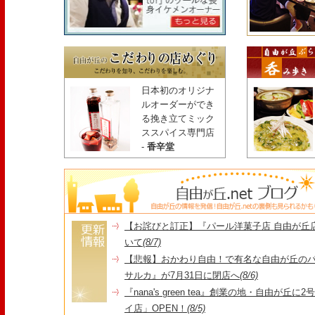
日本初のオリジナ
ルオーダーができ
る挽き立てミック
ススパイス専門店
-
香辛堂
【お詫びと訂正】『パール洋菓子店 自由が丘
いて
(8/7)
【悲報】おかわり自由！で有名な自由が丘の
サルカ』が7月31日に閉店へ
(8/6)
『nana's green tea』創業の地・自由が丘
イ店」OPEN！
(8/5)