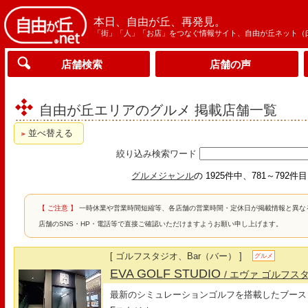
本日、自由が丘、再発見。
「街」「人」「お店」をつなぐ情報サイト、自由が丘ネット（
店舗検索
店舗の声
自由が丘エリアのグルメ 掲載店舗一覧
並べ替える
絞り込み検索ワード
グルメジャンル
の 1925件中、781～792件
【 ご注意 】
一時休業や営業時間短縮等、各店舗の営業時間・定休日が掲載情報と異な
店舗のSNS・HP・電話等で直接ご確認いただけますようお願い申し上げます。
[ ゴルフスタジオ、Bar（バー） ]
グルメ
EVA GOLF STUDIO
/ エヴァ ゴルフス
最新のシミュレーションゴルフを搭載したブース