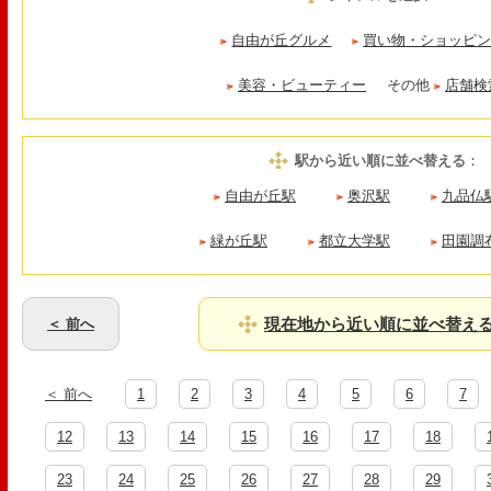
自由が丘グルメ
買い物・ショッピ
美容・ビューティー
その他
店舗検
駅から近い順に並べ替える
：
自由が丘駅
奥沢駅
九品仏
緑が丘駅
都立大学駅
田園調
現在地から近い順に並べ替え
＜ 前へ
＜ 前へ
1
2
3
4
5
6
7
12
13
14
15
16
17
18
23
24
25
26
27
28
29