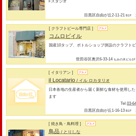
Fスタジオ
目黒区自由が丘2-11-21
最
B1F
[ クラフトビール専門店 ]
グルメ
コムロビイル
国産10タップ、ボトルショップ併設のクラフト
世田谷区奥沢6-33-14
もみの木ビル1F
[ イタリアン ]
グルメ
il Locatario
/ イル ロカタリオ
日本各地の生産者から届く新鮮な食材を使用した
ます
Tel.
03-6
目黒区自由が丘1-16-13
最
B1F
[ 焼き鳥・鳥料理 ]
グルメ
鳥品
/ とりしな