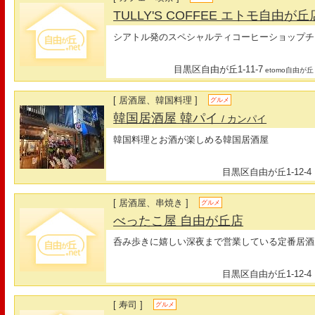
TULLY'S COFFEE エトモ自由が
シアトル発のスペシャルティコーヒーショップチ
目黒区自由が丘1-11-7
etomo自由が丘
[ 居酒屋、韓国料理 ]
グルメ
韓国居酒屋 韓パイ
/ カンパイ
韓国料理とお酒が楽しめる韓国居酒屋
目黒区自由が丘1-12-4
[ 居酒屋、串焼き ]
グルメ
べったこ屋 自由が丘店
呑み歩きに嬉しい深夜まで営業している定番居酒
目黒区自由が丘1-12-4
[ 寿司 ]
グルメ