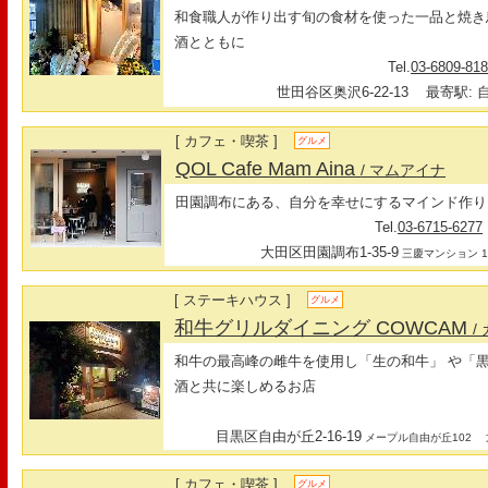
和食職人が作り出す旬の食材を使った一品と焼き
酒とともに
Tel.
03-6809-81
世田谷区奥沢6-22-13
最寄駅: 自
[ カフェ・喫茶 ]
グルメ
QOL Cafe Mam Aina
/ マムアイナ
田園調布にある、自分を幸せにするマインド作り
Tel.
03-6715-6277
大田区田園調布1-35-9
三慶マンション 1
[ ステーキハウス ]
グルメ
和牛グリルダイニング COWCAM
/
和牛の最高峰の雌牛を使用し「生の和牛」 や「
酒と共に楽しめるお店
目黒区自由が丘2-16-19
最
メープル自由が丘102
[ カフェ・喫茶 ]
グルメ