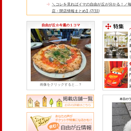
＼コレを見ればイマの自由が丘が分かる！／毎
店・閉店情報まとめ】
(7/31)
1日限定だった跡地に！家系×九州豚骨『かんむり
永久パス配布も！
(7/30)
自由が丘☆今週の１コマ
画像をクリックすると…？
本日のワ