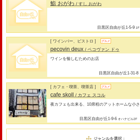
鮨 おがわ
/ すし おがわ
目黒区自由が丘1-5-9
1F
[ ワインバー、ビストロ ]
グルメ
pecovin deux
/ ペコヴァン ドゥ
ワインを愉しむためのお店
目黒区自由が丘1-31-8
[ カフェ・喫茶、喫茶店 ]
グルメ
cafe skoll
/ カフェ スコル
夜カフェも出来る、10席程のアットホームな小
目黒区自由が丘1-9-6
オハナビル2F
ジャンルを選択
：