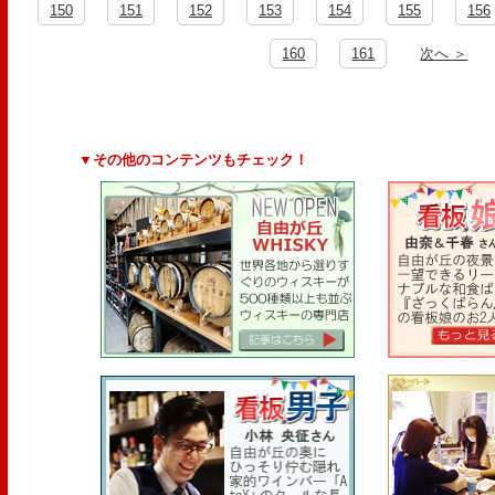
150
151
152
153
154
155
156
160
161
次へ ＞
▼その他のコンテンツもチェック！